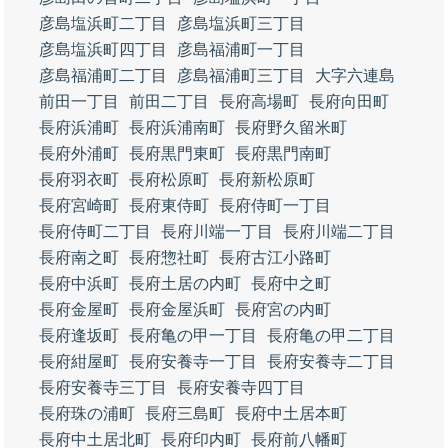
彦島塩浜町二丁目
彦島塩浜町三丁目
彦島塩浜町四丁目
彦島福浦町一丁目
彦島福浦町二丁目
彦島福浦町三丁目
大字六連島
前田一丁目
前田二丁目
長府高場町
長府向田町
長府浜浦町
長府浜浦南町
長府野久留米町
長府外浦町
長府黒門東町
長府黒門南町
長府羽衣町
長府松原町
長府新松原町
長府宮崎町
長府東侍町
長府侍町一丁目
長府侍町二丁目
長府川端一丁目
長府川端二丁目
長府南之町
長府惣社町
長府古江小路町
長府中浜町
長府土居の内町
長府中之町
長府金屋町
長府金屋浜町
長府宮の内町
長府逢坂町
長府亀の甲一丁目
長府亀の甲二丁目
長府紺屋町
長府安養寺一丁目
長府安養寺二丁目
長府安養寺三丁目
長府安養寺四丁目
長府珠の浦町
長府三島町
長府中土居本町
長府中土居北町
長府印内町
長府前八幡町