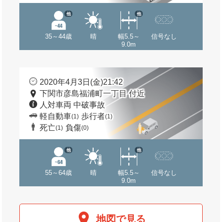
他
他
35～44歳
晴
幅5.5～
信号なし
9.0m
2020年4月3日(金)21:42
下関市彦島福浦町一丁目 付近
人対車両 中破事故
軽自動車
歩行者
(1)
(1)
死亡
負傷
(1)
(0)
他
他
55～64歳
晴
幅5.5～
信号なし
9.0m
地図で見る