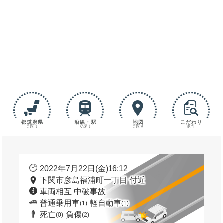
都道府県
沿線・駅
地図
こだわり
で探す
で探す
で探す
条件
2022年7月22日(金)16:12
下関市彦島福浦町一丁目 付近
車両相互 中破事故
普通乗用車
軽自動車
(1)
(1)
死亡
負傷
(0)
(2)