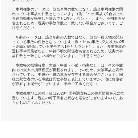
・車両種別のデータは、該当車両の数ではなく、該当車両種別の関
わっている事故の件数となっています（例：1つの事故で2台以上の
普通自動車が衝突した場合でも1件とカウント）。また、不明車両が
含まれるため、現実の事故件数と一致しない場合がございます。ご
注意ください。
・年齢のデータは、該当年齢の人数ではなく、該当年齢人物の関わ
っている事故の件数となっています（例：1つの事故で2人以上の25
～34歳が関係している場合でも1件とカウント）。また、多重事故の
運転手や同乗者など、年齢不明の関係者も含まれるため、現実の事
故件数と一致しない場合がございます。ご注意ください。
・事故毎の損壊程度（大破・中破・小破・損害なし）は、その事故
内での最大の損壊程度が掲載されます。そのため、大破事故と表示
されていても、中破や小破の車両が存在する場合がございます。同
様に死亡者のいる事故は死亡事故と表記していますが、他に負傷者
が存在する場合がございます。予めご了承ください。
・事故発生地点の町丁目は2020年国勢調査時点の住所情報を元に推
定しています。現在の町丁目名と異なる場合がございますので、あ
らかじめご了承ください。