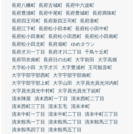
長府八幡町
長府古城町
長府中六波町
長府豊浦町
長府中尾町
長府豊城町
長府満珠町
長府四王司町
長府新四王司町
長府港町
長府江下町
長府松小田本町
長府松小田中町
長府松小田東町
長府松小田西町
長府松小田南町
長府松小田北町
長府扇町
ゆめタウン
長府才川一丁目
長府才川二丁目
千鳥ケ丘町
長府羽衣南町
長府日の出町
大字前田
大字高畑
大字松小田
大字才川
大字豊浦村
王司観音町
大字宇部宇部西町
大字宇部宇部南町
大字宇部宇部上町
大字山田
大字員光員光河内町
大字員光員光中村町
大字員光員光下組町
清末陣屋
清末西町一丁目
清末西町二丁目
清末西町三丁目
清末五毛
清末本町
清末中町一丁目
清末中町二丁目
清末中町三丁目
清末鞍馬一丁目
清末鞍馬二丁目
清末鞍馬三丁目
清末鞍馬四丁目
清末鞍馬五丁目