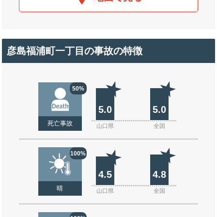
彦島福浦町一丁目の事故の特徴
50%
5.0
5.0
死亡事故
山口県
全国
100%
4.5
4.8
晴
山口県
全国