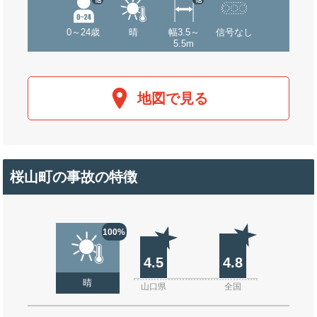
0～24歳
晴
幅3.5～
信号なし
5.5m
地図で見る
桜山町の事故の特徴
100%
4.5
4.8
晴
山口県
全国