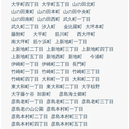
大学町四丁目
大学町五丁目
山の田北町
山の田東町
山の田本町
山の田中央町
山の田南町
山の田西町
武久町一丁目
武久町二丁目
汐入町
金比羅町
大坪本町
藤附町
大平町
筋川町
西大坪町
南大坪町
筋ケ浜町
上新地町一丁目
上新地町二丁目
上新地町三丁目
上新地町四丁目
上新地町五丁目
新地西町
新地町
今浦町
伊崎町一丁目
伊崎町二丁目
長門町
竹崎町一丁目
竹崎町二丁目
竹崎町三丁目
竹崎町四丁目
大和町一丁目
大和町二丁目
東大和町一丁目
東大和町二丁目
大字椋野
大字藤ケ谷
卸新町
彦島海士郷町
彦島老町一丁目
彦島老町二丁目
彦島老町三丁目
彦島老の山公園
彦島本村町一丁目
彦島本村町二丁目
彦島本村町三丁目
彦島本村町四丁目
彦島本村町五丁目