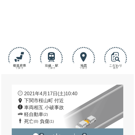
都道府県
沿線・駅
地図
こだわり
で探す
で探す
で探す
条件
2021年4月17日(土)10:40
下関市桜山町 付近
車両相互 小破事故
軽自動車
(2)
死亡
負傷
(0)
(1)
他
他