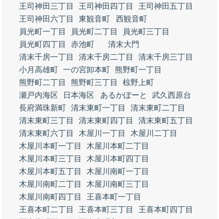
王司神田三丁目
王司神田四丁目
王司神田五丁目
王司神田六丁目
東観音町
西観音町
員光町一丁目
員光町二丁目
員光町三丁目
員光町四丁目
赤池町
清末大門
清末千房一丁目
清末千房二丁目
清末千房三丁目
小月高雄町
一の宮卸本町
熊野町一丁目
熊野町二丁目
熊野町三丁目
椋野上町
瀬戸内海区
日本海区
あるかぽーと
武久西原台
長府満珠新町
清末東町一丁目
清末東町二丁目
清末東町三丁目
清末東町四丁目
清末東町五丁目
清末東町六丁目
木屋川一丁目
木屋川二丁目
木屋川本町一丁目
木屋川本町二丁目
木屋川本町三丁目
木屋川本町四丁目
木屋川本町五丁目
木屋川南町一丁目
木屋川南町二丁目
木屋川南町三丁目
木屋川南町四丁目
王喜本町一丁目
王喜本町二丁目
王喜本町三丁目
王喜本町四丁目