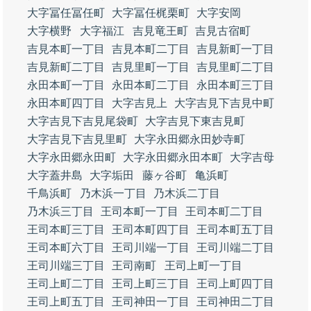
大字冨任冨任町
大字冨任梶栗町
大字安岡
大字横野
大字福江
吉見竜王町
吉見古宿町
吉見本町一丁目
吉見本町二丁目
吉見新町一丁目
吉見新町二丁目
吉見里町一丁目
吉見里町二丁目
永田本町一丁目
永田本町二丁目
永田本町三丁目
永田本町四丁目
大字吉見上
大字吉見下吉見中町
大字吉見下吉見尾袋町
大字吉見下東吉見町
大字吉見下吉見里町
大字永田郷永田妙寺町
大字永田郷永田町
大字永田郷永田本町
大字吉母
大字蓋井島
大字垢田
藤ヶ谷町
亀浜町
千鳥浜町
乃木浜一丁目
乃木浜二丁目
乃木浜三丁目
王司本町一丁目
王司本町二丁目
王司本町三丁目
王司本町四丁目
王司本町五丁目
王司本町六丁目
王司川端一丁目
王司川端二丁目
王司川端三丁目
王司南町
王司上町一丁目
王司上町二丁目
王司上町三丁目
王司上町四丁目
王司上町五丁目
王司神田一丁目
王司神田二丁目