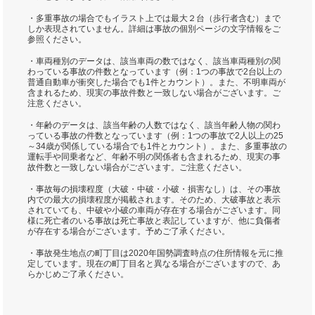
・多重事故の場合でもイラスト上では最大２台（歩行者含む）まで
しか表現されていません。詳細は事故の個別ページの文字情報をご
参照ください。
・車両種別のデータは、該当車両の数ではなく、該当車両種別の関
わっている事故の件数となっています（例：1つの事故で2台以上の
普通自動車が衝突した場合でも1件とカウント）。また、不明車両が
含まれるため、現実の事故件数と一致しない場合がございます。ご
注意ください。
・年齢のデータは、該当年齢の人数ではなく、該当年齢人物の関わ
っている事故の件数となっています（例：1つの事故で2人以上の25
～34歳が関係している場合でも1件とカウント）。また、多重事故の
運転手や同乗者など、年齢不明の関係者も含まれるため、現実の事
故件数と一致しない場合がございます。ご注意ください。
・事故毎の損壊程度（大破・中破・小破・損害なし）は、その事故
内での最大の損壊程度が掲載されます。そのため、大破事故と表示
されていても、中破や小破の車両が存在する場合がございます。同
様に死亡者のいる事故は死亡事故と表記していますが、他に負傷者
が存在する場合がございます。予めご了承ください。
・事故発生地点の町丁目は2020年国勢調査時点の住所情報を元に推
定しています。現在の町丁目名と異なる場合がございますので、あ
らかじめご了承ください。