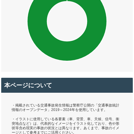
本ページについて
・掲載されている交通事故発生情報は警察庁公開の「交通事故統計
情報のオープンデータ」2019～2024年を使用しています。
・イラストに使用している各要素（車、背景、車、天候、信号、衝
突地点など）は、代表的なイメージをイラスト化しており、色や形
状等含め現実の事故の状況とは異なります。あくまで、事故のイメ
ージとして参考までにご活用ください。