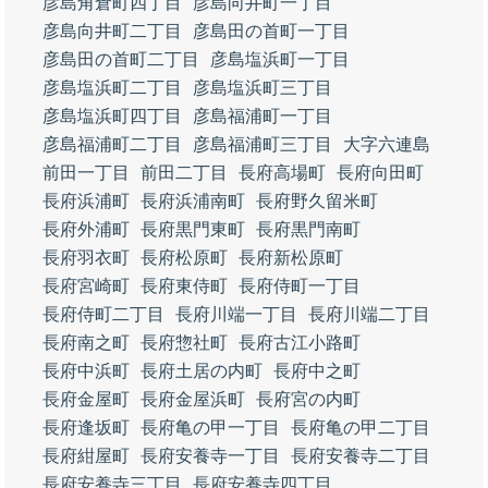
彦島角倉町四丁目
彦島向井町一丁目
彦島向井町二丁目
彦島田の首町一丁目
彦島田の首町二丁目
彦島塩浜町一丁目
彦島塩浜町二丁目
彦島塩浜町三丁目
彦島塩浜町四丁目
彦島福浦町一丁目
彦島福浦町二丁目
彦島福浦町三丁目
大字六連島
前田一丁目
前田二丁目
長府高場町
長府向田町
長府浜浦町
長府浜浦南町
長府野久留米町
長府外浦町
長府黒門東町
長府黒門南町
長府羽衣町
長府松原町
長府新松原町
長府宮崎町
長府東侍町
長府侍町一丁目
長府侍町二丁目
長府川端一丁目
長府川端二丁目
長府南之町
長府惣社町
長府古江小路町
長府中浜町
長府土居の内町
長府中之町
長府金屋町
長府金屋浜町
長府宮の内町
長府逢坂町
長府亀の甲一丁目
長府亀の甲二丁目
長府紺屋町
長府安養寺一丁目
長府安養寺二丁目
長府安養寺三丁目
長府安養寺四丁目