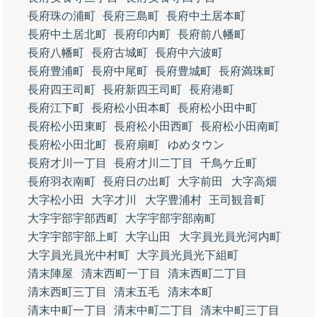
長府珠の浦町
長府三島町
長府中土居本町
長府中土居北町
長府印内町
長府前八幡町
長府八幡町
長府古城町
長府中六波町
長府豊浦町
長府中尾町
長府豊城町
長府満珠町
長府四王司町
長府新四王司町
長府港町
長府江下町
長府松小田本町
長府松小田中町
長府松小田東町
長府松小田西町
長府松小田南町
長府松小田北町
長府扇町
ゆめタウン
長府才川一丁目
長府才川二丁目
千鳥ケ丘町
長府羽衣南町
長府日の出町
大字前田
大字高畑
大字松小田
大字才川
大字豊浦村
王司観音町
大字宇部宇部西町
大字宇部宇部南町
大字宇部宇部上町
大字山田
大字員光員光河内町
大字員光員光中村町
大字員光員光下組町
清末陣屋
清末西町一丁目
清末西町二丁目
清末西町三丁目
清末五毛
清末本町
清末中町一丁目
清末中町二丁目
清末中町三丁目