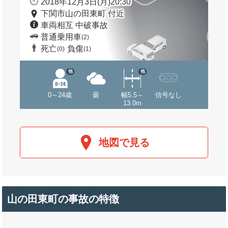
2018年12月3日(月)20:30
下関市山の田東町 付近
車両相互 中破事故
普通乗用車
(2)
死亡
負傷
(0)
(1)
他
他
0～24歳
曇
幅5.5～
信号なし
13.0m
地図で見る
山の田東町の事故の特徴