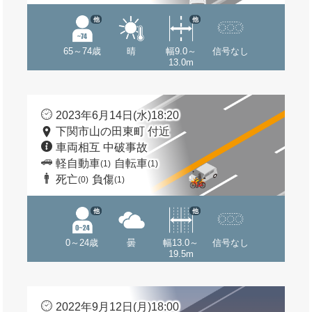
他
他
65～74歳
晴
幅9.0～
信号なし
13.0m
2023年6月14日(水)18:20
下関市山の田東町 付近
車両相互 中破事故
軽自動車
自転車
(1)
(1)
死亡
負傷
(0)
(1)
他
他
0～24歳
曇
幅13.0～
信号なし
19.5m
2022年9月12日(月)18:00