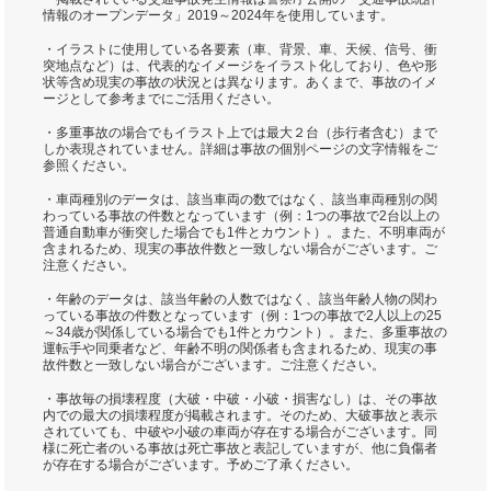
情報のオープンデータ」2019～2024年を使用しています。
・イラストに使用している各要素（車、背景、車、天候、信号、衝
突地点など）は、代表的なイメージをイラスト化しており、色や形
状等含め現実の事故の状況とは異なります。あくまで、事故のイメ
ージとして参考までにご活用ください。
・多重事故の場合でもイラスト上では最大２台（歩行者含む）まで
しか表現されていません。詳細は事故の個別ページの文字情報をご
参照ください。
・車両種別のデータは、該当車両の数ではなく、該当車両種別の関
わっている事故の件数となっています（例：1つの事故で2台以上の
普通自動車が衝突した場合でも1件とカウント）。また、不明車両が
含まれるため、現実の事故件数と一致しない場合がございます。ご
注意ください。
・年齢のデータは、該当年齢の人数ではなく、該当年齢人物の関わ
っている事故の件数となっています（例：1つの事故で2人以上の25
～34歳が関係している場合でも1件とカウント）。また、多重事故の
運転手や同乗者など、年齢不明の関係者も含まれるため、現実の事
故件数と一致しない場合がございます。ご注意ください。
・事故毎の損壊程度（大破・中破・小破・損害なし）は、その事故
内での最大の損壊程度が掲載されます。そのため、大破事故と表示
されていても、中破や小破の車両が存在する場合がございます。同
様に死亡者のいる事故は死亡事故と表記していますが、他に負傷者
が存在する場合がございます。予めご了承ください。