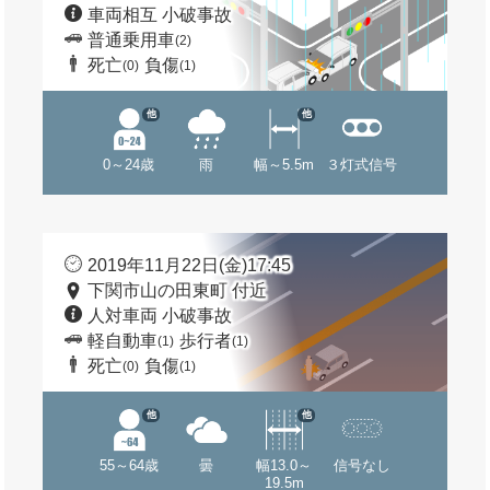
車両相互 小破事故
普通乗用車
(2)
死亡
負傷
(0)
(1)
他
他
0～24歳
雨
幅～5.5m
３灯式信号
2019年11月22日(金)17:45
下関市山の田東町 付近
人対車両 小破事故
軽自動車
歩行者
(1)
(1)
死亡
負傷
(0)
(1)
他
他
55～64歳
曇
幅13.0～
信号なし
19.5m