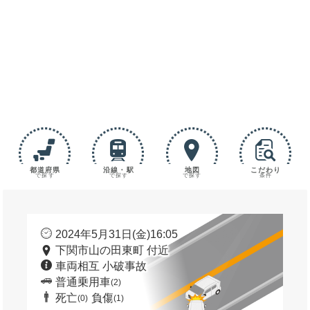
都道府県
沿線・駅
地図
こだわり
で探す
で探す
で探す
条件
2024年5月31日(金)16:05
下関市山の田東町 付近
車両相互 小破事故
普通乗用車
(2)
死亡
負傷
(0)
(1)