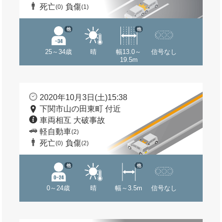
死亡
負傷
(0)
(1)
他
他
25～34歳
晴
幅13.0～
信号なし
19.5m
2020年10月3日(土)15:38
下関市山の田東町 付近
車両相互 大破事故
軽自動車
(2)
死亡
負傷
(0)
(2)
他
他
0～24歳
晴
幅～3.5m
信号なし