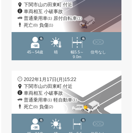
下関市山の田東町 付近
車両相互 小破事故
普通乗用車
原付自転車
(1)
(1)
死亡
負傷
(0)
(1)
他
他
45～54歳
晴
幅5.5～
信号なし
9.0m
2022年1月17日(月)15:22
下関市山の田東町 付近
車両相互 小破事故
普通乗用車
軽自動車
(1)
(1)
死亡
負傷
(0)
(2)
他
他