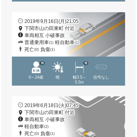
2019年9月16日(月)21:05
下関市山の田東町 付近
車両相互 小破事故
普通乗用車
軽自動車
(1)
(1)
死亡
負傷
(0)
(1)
他
他
0～24歳
晴
幅3.5～
信号なし
5.5m
2019年6月18日(火)07:45
下関市山の田東町 付近
車両相互 小破事故
軽自動車
(2)
死亡
負傷
(0)
(1)