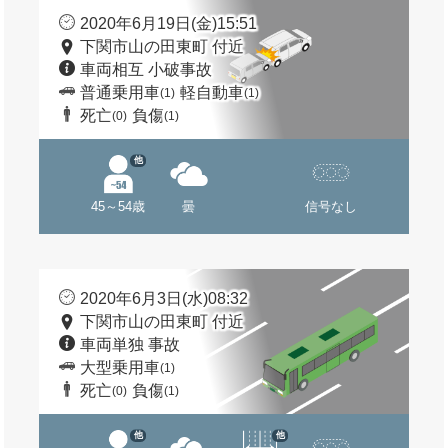
2020年6月19日(金)15:51
下関市山の田東町 付近
車両相互 小破事故
普通乗用車
軽自動車
(1)
(1)
死亡
負傷
(0)
(1)
他
45～54歳
曇
信号なし
2020年6月3日(水)08:32
下関市山の田東町 付近
車両単独 事故
大型乗用車
(1)
死亡
負傷
(0)
(1)
他
他