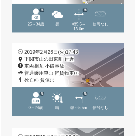
他
他
25～34歳
曇
幅5.5～
信号なし
13.0m
2019年2月26日(火)17:43
下関市山の田東町 付近
車両相互 小破事故
普通乗用車
軽貨物車
(1)
(1)
死亡
負傷
(0)
(1)
他
他
0～24歳
晴
幅～5.5m
信号なし