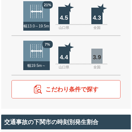
21%
4.5
4.3
幅13.0～19.5m
山口県
全国
7%
4.4
3.9
幅19.5m～
山口県
全国
こだわり条件で探す
交通事故の下関市の時刻別発生割合