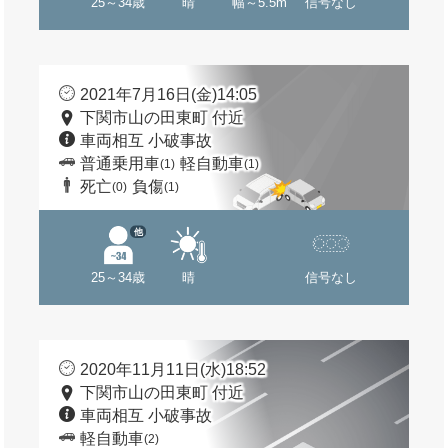
25～34歳
晴
幅～5.5m
信号なし
2021年7月16日(金)14:05
下関市山の田東町 付近
車両相互 小破事故
普通乗用車
軽自動車
(1)
(1)
死亡
負傷
(0)
(1)
他
25～34歳
晴
信号なし
2020年11月11日(水)18:52
下関市山の田東町 付近
車両相互 小破事故
軽自動車
(2)