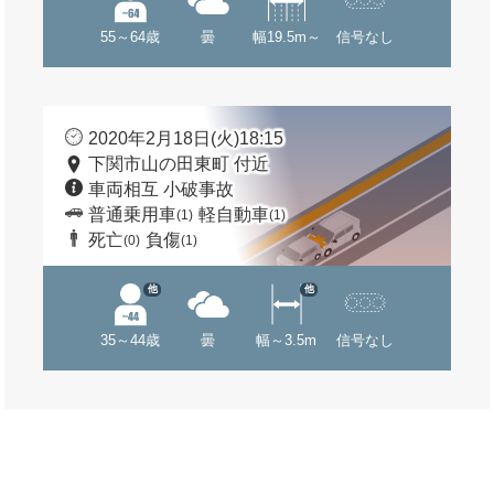
55～64歳
曇
幅19.5m～
信号なし
2020年2月18日(火)18:15
下関市山の田東町 付近
車両相互 小破事故
普通乗用車
軽自動車
(1)
(1)
死亡
負傷
(0)
(1)
他
他
35～44歳
曇
幅～3.5m
信号なし