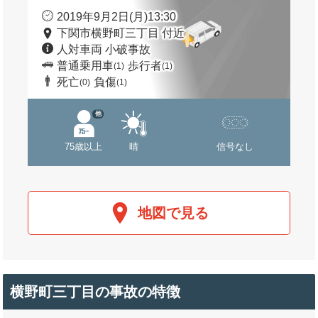
2019年9月2日(月)13:30
下関市横野町三丁目 付近
人対車両 小破事故
普通乗用車
歩行者
(1)
(1)
死亡
負傷
(0)
(1)
他
75歳以上
晴
信号なし
地図で見る
横野町三丁目の事故の特徴