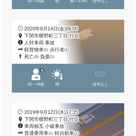
45～54歳
晴
幅～5.5m
信号なし
2020年8月14日(金)06:00
下関市横野町三丁目 付近
人対車両 事故
軽貨物車
歩行者
(1)
(1)
死亡
負傷
(0)
(1)
他
65～74歳
晴
信号なし
2019年9月12日(木)17:35
下関市横野町三丁目 付近
車両相互 小破事故
普通乗用車
軽自動車
(1)
(1)