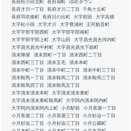
長府松小田北町
長府扇町
ゆめタウン
長府才川一丁目
長府才川二丁目
千鳥ケ丘町
長府羽衣南町
長府日の出町
大字前田
大字高畑
大字松小田
大字才川
大字豊浦村
王司観音町
大字宇部宇部西町
大字宇部宇部南町
大字宇部宇部上町
大字山田
大字員光員光河内町
大字員光員光中村町
大字員光員光下組町
清末陣屋
清末西町一丁目
清末西町二丁目
清末西町三丁目
清末五毛
清末本町
清末中町一丁目
清末中町二丁目
清末中町三丁目
清末鞍馬一丁目
清末鞍馬二丁目
清末鞍馬三丁目
清末鞍馬四丁目
清末鞍馬五丁目
大字清末清末本町
大字清末清末東町
大字清末清末東町鞍馬町
大字阿内清末阿内町
大字阿内清末阿内上町
小月駅前
小月茶屋一丁目
小月茶屋二丁目
小月茶屋三丁目
小月杉迫一丁目
小月杉迫二丁目
小月杉迫三丁目
小月公園町
小月本町一丁目
小月本町二丁目
小月市原町