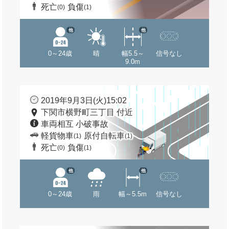
死亡
負傷
(0)
(1)
他
他
0～24歳
晴
幅5.5～
信号なし
9.0m
2019年9月3日(火)15:02
下関市横野町三丁目 付近
車両相互 小破事故
軽貨物車
原付自転車
(1)
(1)
死亡
負傷
(0)
(1)
他
他
0～24歳
雨
幅～5.5m
信号なし