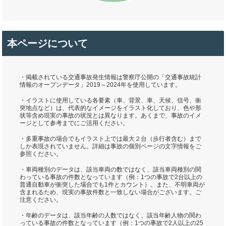
本ページについて
・掲載されている交通事故発生情報は警察庁公開の「交通事故統計
情報のオープンデータ」2019～2024年を使用しています。
・イラストに使用している各要素（車、背景、車、天候、信号、衝
突地点など）は、代表的なイメージをイラスト化しており、色や形
状等含め現実の事故の状況とは異なります。あくまで、事故のイメ
ージとして参考までにご活用ください。
・多重事故の場合でもイラスト上では最大２台（歩行者含む）まで
しか表現されていません。詳細は事故の個別ページの文字情報をご
参照ください。
・車両種別のデータは、該当車両の数ではなく、該当車両種別の関
わっている事故の件数となっています（例：1つの事故で2台以上の
普通自動車が衝突した場合でも1件とカウント）。また、不明車両が
含まれるため、現実の事故件数と一致しない場合がございます。ご
注意ください。
・年齢のデータは、該当年齢の人数ではなく、該当年齢人物の関わ
っている事故の件数となっています（例：1つの事故で2人以上の25