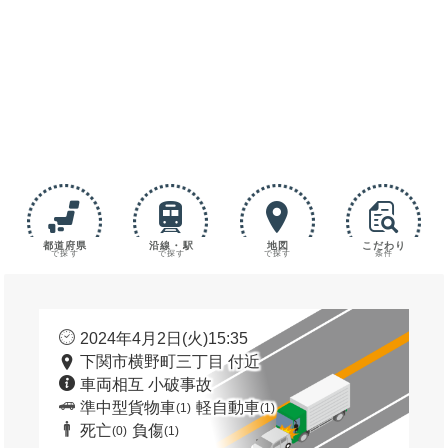
都道府県
沿線・駅
地図
こだわり
で探す
で探す
で探す
条件
2024年4月2日(火)15:35
下関市横野町三丁目 付近
車両相互 小破事故
準中型貨物車
軽自動車
(1)
(1)
死亡
負傷
(0)
(1)