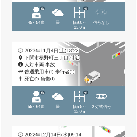
他
他
45～54歳
曇
幅9.0～
信号なし
13.0m
2023年11月4日(土)13:22
下関市横野町三丁目 付近
人対車両 事故
普通乗用車
歩行者
(1)
(1)
死亡
負傷
(0)
(1)
他
他
55～64歳
曇
幅5.5～
３灯式信号
13.0m
2022年12月14日(水)09:14