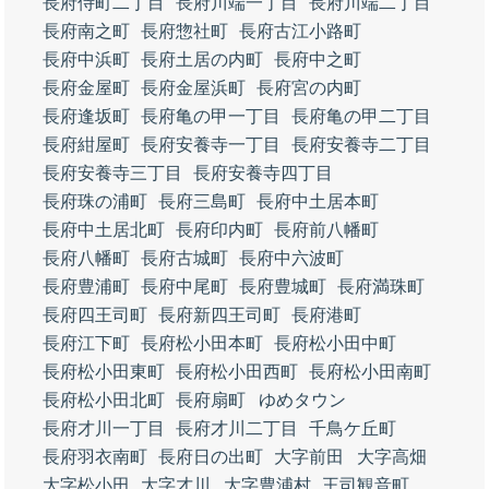
長府侍町二丁目
長府川端一丁目
長府川端二丁目
長府南之町
長府惣社町
長府古江小路町
長府中浜町
長府土居の内町
長府中之町
長府金屋町
長府金屋浜町
長府宮の内町
長府逢坂町
長府亀の甲一丁目
長府亀の甲二丁目
長府紺屋町
長府安養寺一丁目
長府安養寺二丁目
長府安養寺三丁目
長府安養寺四丁目
長府珠の浦町
長府三島町
長府中土居本町
長府中土居北町
長府印内町
長府前八幡町
長府八幡町
長府古城町
長府中六波町
長府豊浦町
長府中尾町
長府豊城町
長府満珠町
長府四王司町
長府新四王司町
長府港町
長府江下町
長府松小田本町
長府松小田中町
長府松小田東町
長府松小田西町
長府松小田南町
長府松小田北町
長府扇町
ゆめタウン
長府才川一丁目
長府才川二丁目
千鳥ケ丘町
長府羽衣南町
長府日の出町
大字前田
大字高畑
大字松小田
大字才川
大字豊浦村
王司観音町