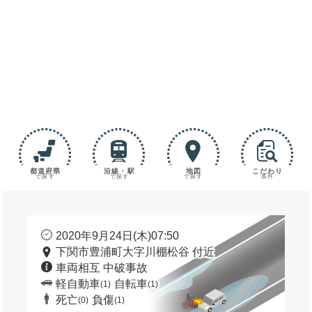
都道府県
沿線・駅
地図
こだわり
で探す
で探す
で探す
条件
2020年9月24日(木)07:50
下関市豊浦町大字川棚松谷 付近
車両相互 中破事故
軽自動車
自転車
(1)
(1)
死亡
負傷
(0)
(1)