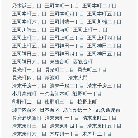
乃木浜三丁目
王司本町一丁目
王司本町二丁目
王司本町三丁目
王司本町四丁目
王司本町五丁目
王司本町六丁目
王司川端一丁目
王司川端二丁目
王司川端三丁目
王司南町
王司上町一丁目
王司上町二丁目
王司上町三丁目
王司上町四丁目
王司上町五丁目
王司神田一丁目
王司神田二丁目
王司神田三丁目
王司神田四丁目
王司神田五丁目
王司神田六丁目
東観音町
西観音町
員光町一丁目
員光町二丁目
員光町三丁目
員光町四丁目
赤池町
清末大門
清末千房一丁目
清末千房二丁目
清末千房三丁目
小月高雄町
一の宮卸本町
熊野町一丁目
熊野町二丁目
熊野町三丁目
椋野上町
瀬戸内海区
日本海区
あるかぽーと
武久西原台
長府満珠新町
清末東町一丁目
清末東町二丁目
清末東町三丁目
清末東町四丁目
清末東町五丁目
清末東町六丁目
木屋川一丁目
木屋川二丁目