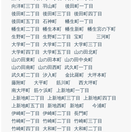
向洋町三丁目
羽山町
後田町一丁目
後田町二丁目
後田町三丁目
後田町四丁目
後田町五丁目
石神町
幡生町一丁目
幡生町二丁目
幡生本町
幡生新町
幡生宮の下町
生野町一丁目
生野町二丁目
宝町
三河町
大学町一丁目
大学町二丁目
大学町三丁目
大学町四丁目
大学町五丁目
山の田北町
山の田東町
山の田本町
山の田中央町
山の田南町
山の田西町
武久町一丁目
武久町二丁目
汐入町
金比羅町
大坪本町
藤附町
大平町
筋川町
西大坪町
南大坪町
筋ケ浜町
上新地町一丁目
上新地町二丁目
上新地町三丁目
上新地町四丁目
上新地町五丁目
新地西町
新地町
今浦町
伊崎町一丁目
伊崎町二丁目
長門町
竹崎町一丁目
竹崎町二丁目
竹崎町三丁目
竹崎町四丁目
大和町一丁目
大和町二丁目