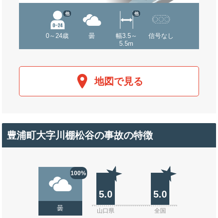
他
他
0～24歳
曇
幅3.5～
信号なし
5.5m
地図で見る
豊浦町大字川棚松谷の事故の特徴
100%
5.0
5.0
曇
山口県
全国