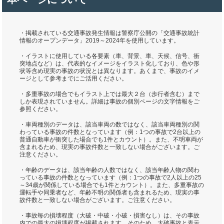
・掲載されている交通事故発生情報は警察庁公開の「交通事故統計
情報のオープンデータ」2019～2024年を使用しています。
・イラストに使用している各要素（車、背景、車、天候、信号、衝
突地点など）は、代表的なイメージをイラスト化しており、色や形
状等含め現実の事故の状況とは異なります。あくまで、事故のイメ
ージとして参考までにご活用ください。
・多重事故の場合でもイラスト上では最大２台（歩行者含む）まで
しか表現されていません。詳細は事故の個別ページの文字情報をご
参照ください。
・車両種別のデータは、該当車両の数ではなく、該当車両種別の関
わっている事故の件数となっています（例：1つの事故で2台以上の
普通自動車が衝突した場合でも1件とカウント）。また、不明車両が
含まれるため、現実の事故件数と一致しない場合がございます。ご
注意ください。
・年齢のデータは、該当年齢の人数ではなく、該当年齢人物の関わ
っている事故の件数となっています（例：1つの事故で2人以上の25
～34歳が関係している場合でも1件とカウント）。また、多重事故の
運転手や同乗者など、年齢不明の関係者も含まれるため、現実の事
故件数と一致しない場合がございます。ご注意ください。
・事故毎の損壊程度（大破・中破・小破・損害なし）は、その事故
内での最大の損壊程度が掲載されます。そのため、大破事故と表示