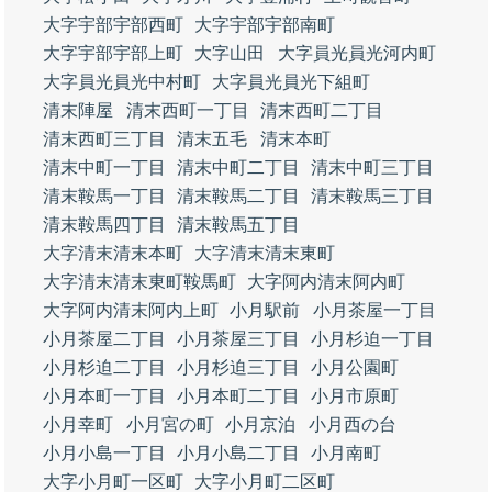
大字宇部宇部西町
大字宇部宇部南町
大字宇部宇部上町
大字山田
大字員光員光河内町
大字員光員光中村町
大字員光員光下組町
清末陣屋
清末西町一丁目
清末西町二丁目
清末西町三丁目
清末五毛
清末本町
清末中町一丁目
清末中町二丁目
清末中町三丁目
清末鞍馬一丁目
清末鞍馬二丁目
清末鞍馬三丁目
清末鞍馬四丁目
清末鞍馬五丁目
大字清末清末本町
大字清末清末東町
大字清末清末東町鞍馬町
大字阿内清末阿内町
大字阿内清末阿内上町
小月駅前
小月茶屋一丁目
小月茶屋二丁目
小月茶屋三丁目
小月杉迫一丁目
小月杉迫二丁目
小月杉迫三丁目
小月公園町
小月本町一丁目
小月本町二丁目
小月市原町
小月幸町
小月宮の町
小月京泊
小月西の台
小月小島一丁目
小月小島二丁目
小月南町
大字小月町一区町
大字小月町二区町