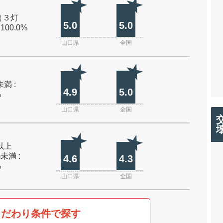
（３灯
5.0
5.0
 100.0%
山口県
全国
未満 :
4.9
5.0
%
山口県
全国
m以上
m未満 :
4.6
4.3
%
山口県
全国
こだわり条件で探す