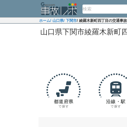
ホーム
/ 山口県
/ 下関市
/ 綾羅木新町四丁目の交通事
山口県下関市綾羅木新町
都道府県
沿線・駅
で探す
で探す