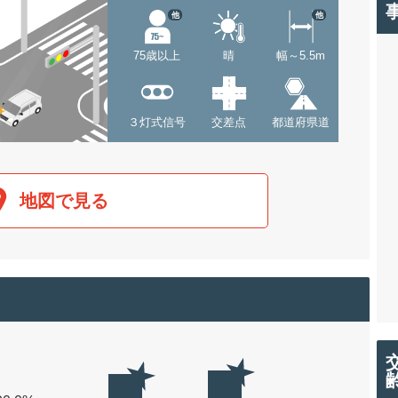
他
他
75歳以上
晴
幅～5.5m
３灯式信号
交差点
都道府県道
地図で見る