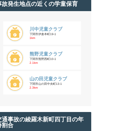
事故発生地点の近くの学童保育
川中児童クラブ
下関市伊倉本町19-1
1km
熊野児童クラブ
下関市熊野西町10-1
2.1km
山の田児童クラブ
下関市山の田中央町13-1
2.3km
交通事故の綾羅木新町四丁目の年
齢割合