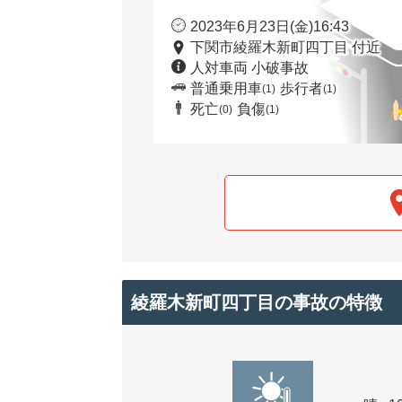
2023年6月23日(金)16:43
下関市綾羅木新町四丁目 付近
人対車両 小破事故
普通乗用車
歩行者
(1)
(1)
死亡
負傷
(0)
(1)
綾羅木新町四丁目の事故の特徴