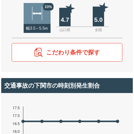
33%
4.7
5.0
幅3.5～5.5m
山口県
全国
こだわり条件で探す
交通事故の下関市の時刻別発生割合