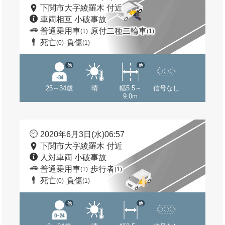
下関市大字綾羅木 付近
車両相互 小破事故
普通乗用車
原付二種二輪車
(1)
(1)
死亡
負傷
(0)
(1)
他
他
25～34歳
晴
幅5.5～
信号なし
9.0m
2020年6月3日(水)06:57
下関市大字綾羅木 付近
人対車両 小破事故
普通乗用車
歩行者
(1)
(1)
死亡
負傷
(0)
(1)
他
他