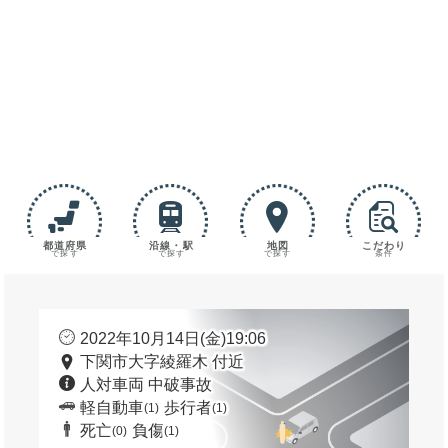
都道府県
沿線・駅
地図
こだわり
で探す
で探す
で探す
条件
2022年10月14日(金)19:06
下関市大字綾羅木 付近
人対車両 中破事故
軽自動車
歩行者
(1)
(1)
死亡
負傷
(0)
(1)