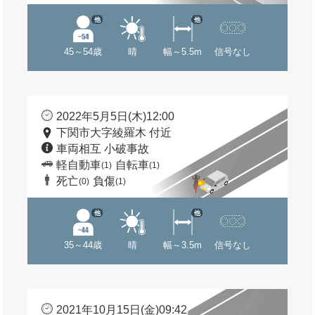
他
他
45～54歳
晴
幅～5.5m
信号なし
2022年5月5日(木)12:00
下関市大字綾羅木 付近
車両相互 小破事故
軽自動車
自転車
(1)
(1)
死亡
負傷
(0)
(1)
他
他
35～44歳
晴
幅～3.5m
信号なし
2021年10月15日(金)09:42