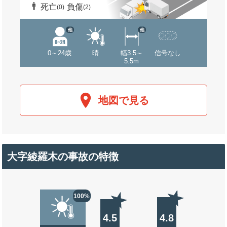
死亡
負傷
(0)
(2)
他
他
0～24歳
晴
幅3.5～
信号なし
5.5m
地図で見る
大字綾羅木の事故の特徴
100%
4.5
4.8