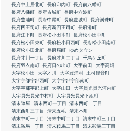
長府中土居北町
長府印内町
長府前八幡町
長府八幡町
長府古城町
長府中六波町
長府豊浦町
長府中尾町
長府豊城町
長府満珠町
長府四王司町
長府新四王司町
長府港町
長府江下町
長府松小田本町
長府松小田中町
長府松小田東町
長府松小田西町
長府松小田南町
長府松小田北町
長府扇町
ゆめタウン
長府才川一丁目
長府才川二丁目
千鳥ケ丘町
長府羽衣南町
長府日の出町
大字前田
大字高畑
大字松小田
大字才川
大字豊浦村
王司観音町
大字宇部宇部西町
大字宇部宇部南町
大字宇部宇部上町
大字山田
大字員光員光河内町
大字員光員光中村町
大字員光員光下組町
清末陣屋
清末西町一丁目
清末西町二丁目
清末西町三丁目
清末五毛
清末本町
清末中町一丁目
清末中町二丁目
清末中町三丁目
清末鞍馬一丁目
清末鞍馬二丁目
清末鞍馬三丁目