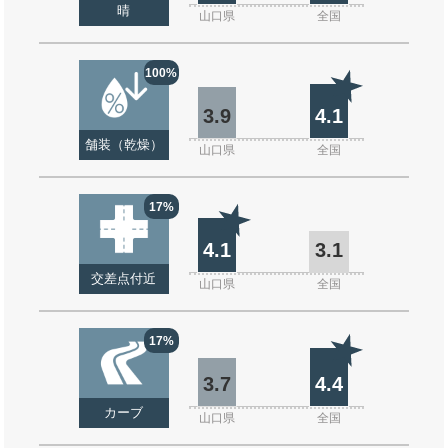
晴
山口県
全国
100%
3.9
4.1
舗装（乾燥）
山口県
全国
17%
4.1
3.1
交差点付近
山口県
全国
17%
3.7
4.4
カーブ
山口県
全国