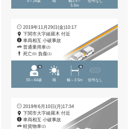
0～24歳
晴
幅3.5～
信号なし
5.5m
2019年11月29日(金)10:17
下関市大字綾羅木 付近
車両相互 小破事故
普通乗用車
(2)
死亡
負傷
(0)
(1)
他
他
55～64歳
晴
幅～3.5m
信号なし
2019年6月10日(月)17:34
下関市大字綾羅木 付近
車両相互 小破事故
軽貨物車
(2)