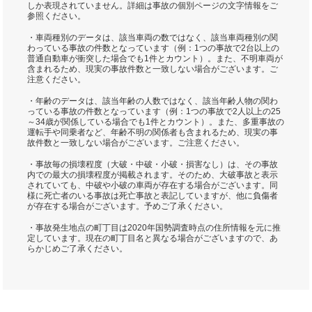
しか表現されていません。詳細は事故の個別ページの文字情報をご
参照ください。
・車両種別のデータは、該当車両の数ではなく、該当車両種別の関
わっている事故の件数となっています（例：1つの事故で2台以上の
普通自動車が衝突した場合でも1件とカウント）。また、不明車両が
含まれるため、現実の事故件数と一致しない場合がございます。ご
注意ください。
・年齢のデータは、該当年齢の人数ではなく、該当年齢人物の関わ
っている事故の件数となっています（例：1つの事故で2人以上の25
～34歳が関係している場合でも1件とカウント）。また、多重事故の
運転手や同乗者など、年齢不明の関係者も含まれるため、現実の事
故件数と一致しない場合がございます。ご注意ください。
・事故毎の損壊程度（大破・中破・小破・損害なし）は、その事故
内での最大の損壊程度が掲載されます。そのため、大破事故と表示
されていても、中破や小破の車両が存在する場合がございます。同
様に死亡者のいる事故は死亡事故と表記していますが、他に負傷者
が存在する場合がございます。予めご了承ください。
・事故発生地点の町丁目は2020年国勢調査時点の住所情報を元に推
定しています。現在の町丁目名と異なる場合がございますので、あ
らかじめご了承ください。