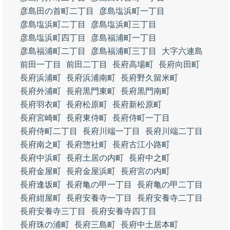
彦島田の首町二丁目
彦島塩浜町一丁目
彦島塩浜町二丁目
彦島塩浜町三丁目
彦島塩浜町四丁目
彦島福浦町一丁目
彦島福浦町二丁目
彦島福浦町三丁目
大字六連島
前田一丁目
前田二丁目
長府高場町
長府向田町
長府浜浦町
長府浜浦南町
長府野久留米町
長府外浦町
長府黒門東町
長府黒門南町
長府羽衣町
長府松原町
長府新松原町
長府宮崎町
長府東侍町
長府侍町一丁目
長府侍町二丁目
長府川端一丁目
長府川端二丁目
長府南之町
長府惣社町
長府古江小路町
長府中浜町
長府土居の内町
長府中之町
長府金屋町
長府金屋浜町
長府宮の内町
長府逢坂町
長府亀の甲一丁目
長府亀の甲二丁目
長府紺屋町
長府安養寺一丁目
長府安養寺二丁目
長府安養寺三丁目
長府安養寺四丁目
長府珠の浦町
長府三島町
長府中土居本町