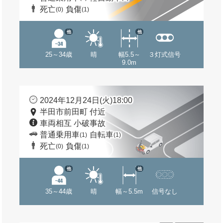
死亡
負傷
(0)
(1)
他
他
25～34歳
晴
幅5.5～
３灯式信号
9.0m
2024年12月24日(火)18:00
半田市前田町 付近
車両相互 小破事故
普通乗用車
自転車
(1)
(1)
死亡
負傷
(0)
(1)
他
他
35～44歳
晴
幅～5.5m
信号なし