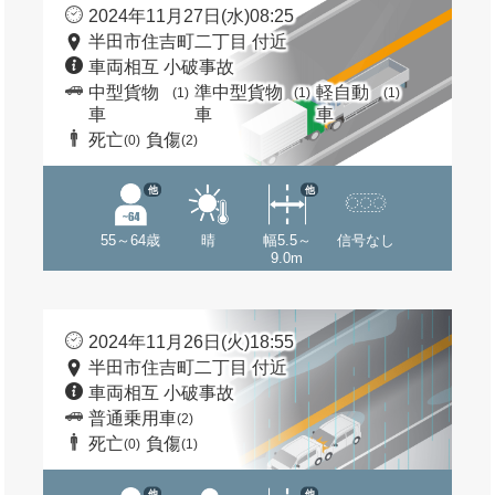
2024年11月27日(水)08:25
半田市住吉町二丁目 付近
車両相互 小破事故
中型貨物
準中型貨物
軽自動
(1)
(1)
(1)
車
車
車
死亡
負傷
(0)
(2)
他
他
55～64歳
晴
幅5.5～
信号なし
9.0m
2024年11月26日(火)18:55
半田市住吉町二丁目 付近
車両相互 小破事故
普通乗用車
(2)
死亡
負傷
(0)
(1)
他
他