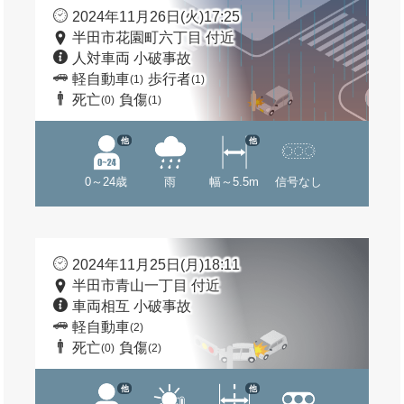
2024年11月26日(火)17:25
半田市花園町六丁目 付近
人対車両 小破事故
軽自動車
歩行者
(1)
(1)
死亡
負傷
(0)
(1)
他
他
0～24歳
雨
幅～5.5m
信号なし
2024年11月25日(月)18:11
半田市青山一丁目 付近
車両相互 小破事故
軽自動車
(2)
死亡
負傷
(0)
(2)
他
他