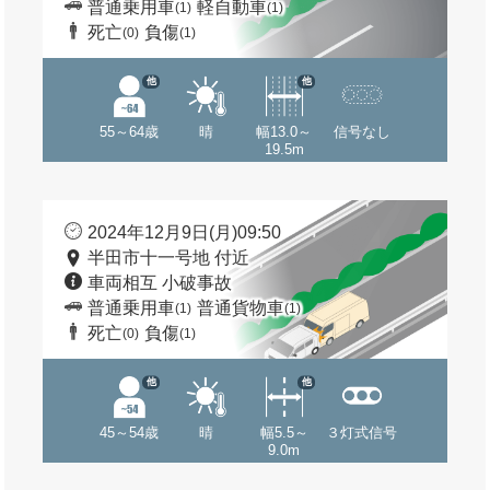
普通乗用車
軽自動車
(1)
(1)
死亡
負傷
(0)
(1)
他
他
55～64歳
晴
幅13.0～
信号なし
19.5m
2024年12月9日(月)09:50
半田市十一号地 付近
車両相互 小破事故
普通乗用車
普通貨物車
(1)
(1)
死亡
負傷
(0)
(1)
他
他
45～54歳
晴
幅5.5～
３灯式信号
9.0m