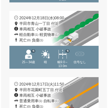
2024年12月18日(水)08:00
半田市青山一丁目 付近
車両相互 小破事故
軽自動車
軽貨物車
(1)
(1)
死亡
負傷
(0)
(1)
他
他
25～34歳
晴
幅9.0～
信号なし
13.0m
2024年12月17日(火)11:50
半田市花園町五丁目 付近
車両相互 小破事故
普通乗用車
自転車
(1)
(1)
死亡
負傷
(0)
(1)