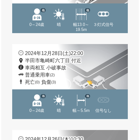
他
他
0～24歳
晴
幅13.0～
３灯式信号
19.5m
2024年12月28日(土)22:00
半田市亀崎町六丁目 付近
車両相互 小破事故
普通乗用車
(2)
死亡
負傷
(0)
(3)
他
他
0～24歳
晴
幅～5.5m
信号なし
2024年12月26日(木)10:30