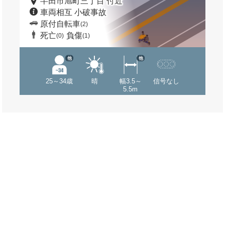
半田市旭町三丁目 付近
車両相互 小破事故
原付自転車
(2)
死亡
負傷
(0)
(1)
他
他
25～34歳
晴
幅3.5～
信号なし
5.5m