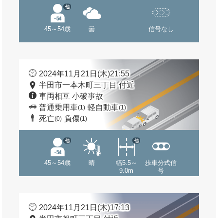
他
45～54歳
曇
信号なし
2024年11月21日(木)21:55
半田市一本木町三丁目 付近
車両相互 小破事故
普通乗用車
軽自動車
(1)
(1)
死亡
負傷
(0)
(1)
他
他
45～54歳
晴
幅5.5～
歩車分式信
9.0m
号
2024年11月21日(木)17:13