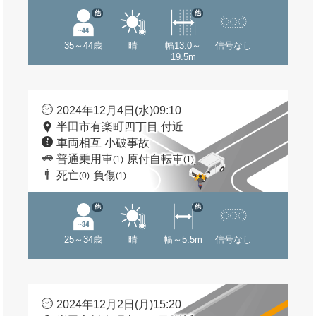
他
他
35～44歳
晴
幅13.0～
信号なし
19.5m
2024年12月4日(水)09:10
半田市有楽町四丁目 付近
車両相互 小破事故
普通乗用車
原付自転車
(1)
(1)
死亡
負傷
(0)
(1)
他
他
25～34歳
晴
幅～5.5m
信号なし
2024年12月2日(月)15:20