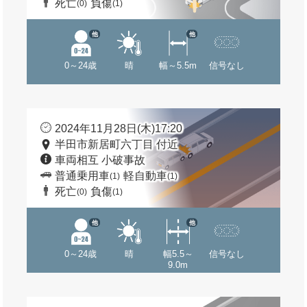
死亡
負傷
(0)
(1)
他
他
0～24歳
晴
幅～5.5m
信号なし
2024年11月28日(木)17:20
半田市新居町六丁目 付近
車両相互 小破事故
普通乗用車
軽自動車
(1)
(1)
死亡
負傷
(0)
(1)
他
他
0～24歳
晴
幅5.5～
信号なし
9.0m