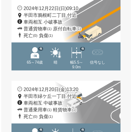
2024年12月22日(日)09:10
半田市鴉根町二丁目 付近
車両相互 小破事故
普通貨物車
原付自転車
(1)
(1)
死亡
負傷
(0)
(1)
他
他
65～74歳
晴
幅5.5～
信号なし
9.0m
2024年12月20日(金)13:20
半田市緑ケ丘一丁目 付近
車両相互 中破事故
普通乗用車
軽貨物車
(1)
(1)
死亡
負傷
(0)
(1)
他
他