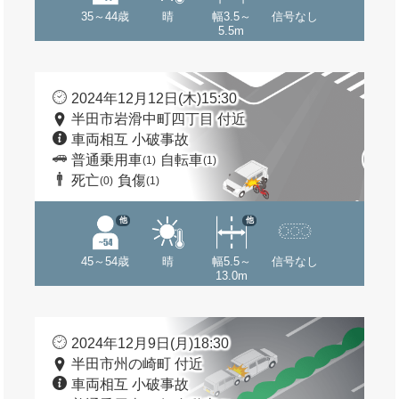
35～44歳
晴
幅3.5～
信号なし
5.5m
2024年12月12日(木)15:30
半田市岩滑中町四丁目 付近
車両相互 小破事故
普通乗用車
自転車
(1)
(1)
死亡
負傷
(0)
(1)
他
他
45～54歳
晴
幅5.5～
信号なし
13.0m
2024年12月9日(月)18:30
半田市州の崎町 付近
車両相互 小破事故