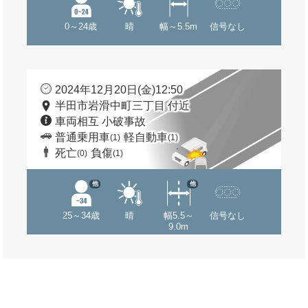
0～24歳
晴
幅～5.5m
信号なし
2024年12月20日(金)12:50
半田市岩滑中町三丁目 付近
車両相互 小破事故
普通乗用車
軽自動車
(1)
(1)
死亡
負傷
(0)
(1)
他
他
25～34歳
晴
幅5.5～
信号なし
9.0m