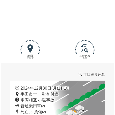
地図
こだわり
で探す
条件
丁目絞り込み
2024年12月30日(月)11:10
半田市十一号地 付近
車両相互 小破事故
普通乗用車
(2)
死亡
負傷
(0)
(2)