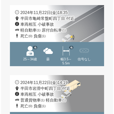
2024年11月22日(金)18:35
半田市亀崎常盤町四丁目 付近
車両相互 小破事故
軽自動車
原付自転車
(1)
(1)
死亡
負傷
(0)
(1)
他
他
25～34歳
曇
幅3.5～
信号なし
5.5m
2024年11月22日(金)14:19
半田市岩滑中町四丁目 付近
車両相互 小破事故
普通貨物車
軽自動車
(1)
(1)
死亡
負傷
(0)
(1)