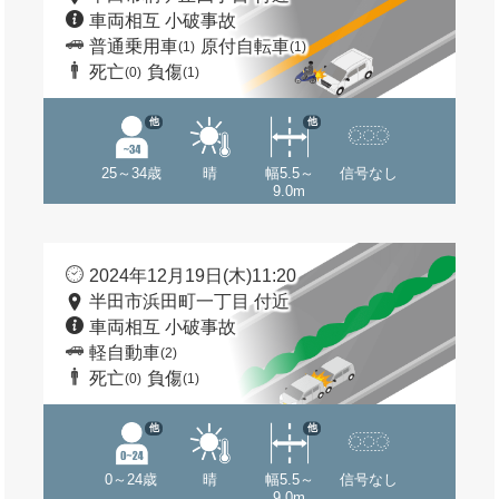
車両相互 小破事故
普通乗用車
原付自転車
(1)
(1)
死亡
負傷
(0)
(1)
他
他
25～34歳
晴
幅5.5～
信号なし
9.0m
2024年12月19日(木)11:20
半田市浜田町一丁目 付近
車両相互 小破事故
軽自動車
(2)
死亡
負傷
(0)
(1)
他
他
0～24歳
晴
幅5.5～
信号なし
9.0m