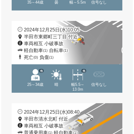
35～44歳
曇
幅～5.5m
信号なし
2024年12月25日(水)10:05
半田市東郷町三丁目 付近
車両相互 小破事故
軽自動車
自転車
(1)
(1)
死亡
負傷
(0)
(1)
他
他
25～34歳
晴
幅5.5～
信号なし
13.0m
2024年12月25日(水)08:40
半田市清水北町 付近
車両相互 小破事故
普通乗用車
軽自動車
(1)
(1)