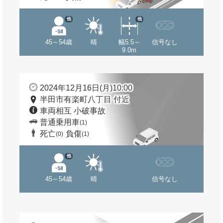
他
他
45～54歳
晴
幅5.5～
信号なし
9.0m
2024年12月16日(月)10:00
半田市有楽町八丁目 付近
車両相互 小破事故
普通乗用車
(1)
死亡
負傷
(0)
(1)
他
45～54歳
晴
信号なし