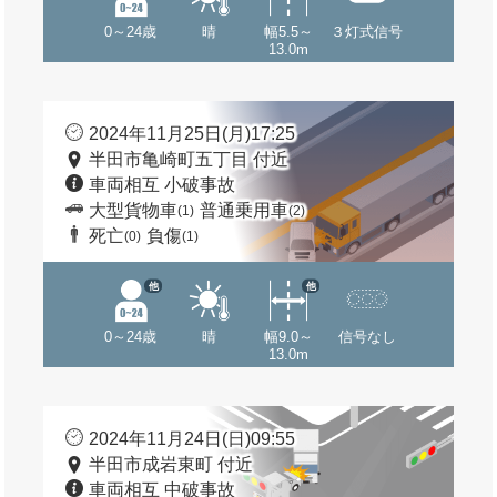
0～24歳
晴
幅5.5～
３灯式信号
13.0m
2024年11月25日(月)17:25
半田市亀崎町五丁目 付近
車両相互 小破事故
大型貨物車
普通乗用車
(1)
(2)
死亡
負傷
(0)
(1)
他
他
0～24歳
晴
幅9.0～
信号なし
13.0m
2024年11月24日(日)09:55
半田市成岩東町 付近
車両相互 中破事故