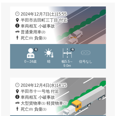
2024年12月7日(土)15:55
半田市吉田町三丁目 付近
車両相互 小破事故
普通乗用車
(2)
死亡
負傷
(0)
(1)
他
他
0～24歳
晴
幅5.5～
信号なし
9.0m
2024年12月4日(水)14:15
半田市十一号地 付近
車両相互 小破事故
大型貨物車
軽貨物車
(1)
(1)
死亡
負傷
(0)
(1)