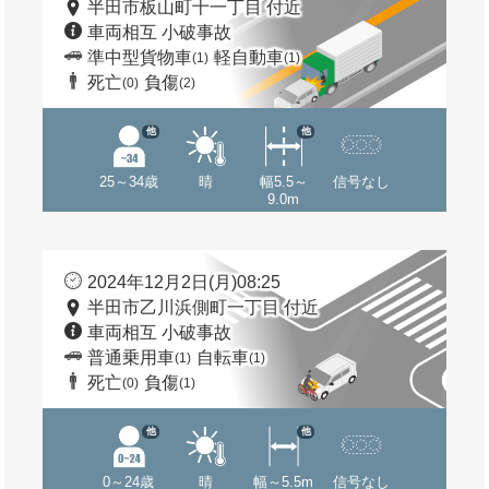
半田市板山町十一丁目 付近
車両相互 小破事故
準中型貨物車
軽自動車
(1)
(1)
死亡
負傷
(0)
(2)
他
他
25～34歳
晴
幅5.5～
信号なし
9.0m
2024年12月2日(月)08:25
半田市乙川浜側町一丁目 付近
車両相互 小破事故
普通乗用車
自転車
(1)
(1)
死亡
負傷
(0)
(1)
他
他
0～24歳
晴
幅～5.5m
信号なし