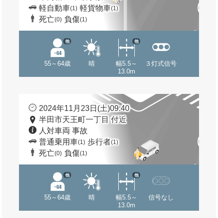
軽自動車
軽貨物車
(1)
(1)
死亡
負傷
(0)
(1)
他
他
55～64歳
晴
幅5.5～
３灯式信号
13.0m
2024年11月23日(土)09:40
半田市天王町一丁目 付近
人対車両 事故
普通乗用車
歩行者
(1)
(1)
死亡
負傷
(0)
(1)
他
他
55～64歳
晴
幅5.5～
信号なし
13.0m