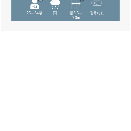
25～34歳
雨
幅5.5～
信号なし
9.0m