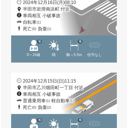
2024年12月16日(月)08:10
半田市岩滑南浜町 付近
車両相互 小破事故
自転車
(1)
死亡
負傷
(0)
(1)
他
他
0～24歳
晴
幅～5.5m
信号なし
2024年12月15日(日)11:15
半田市乙川畑田町一丁目 付近
車両相互 小破事故
普通乗用車
軽自動車
(1)
(1)
死亡
負傷
(0)
(2)
他
他