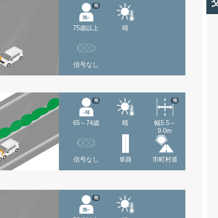
他
75歳以上
晴
信号なし
他
他
65～74歳
晴
幅5.5～
9.0m
信号なし
単路
市町村道
他