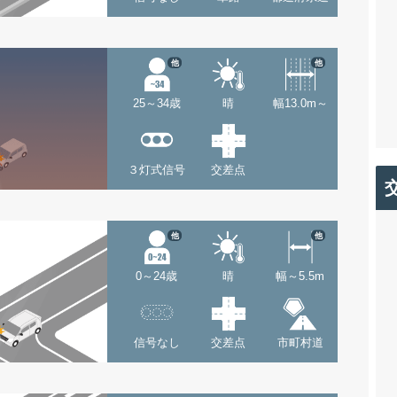
他
他
25～34歳
晴
幅13.0m～
３灯式信号
交差点
他
他
0～24歳
晴
幅～5.5m
信号なし
交差点
市町村道