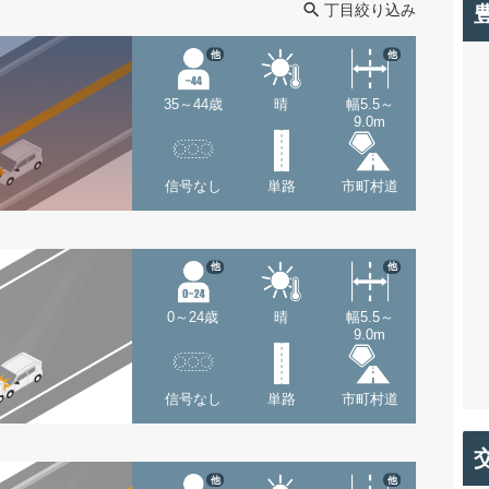
丁目絞り込み
他
他
35～44歳
晴
幅5.5～
9.0m
信号なし
単路
市町村道
他
他
0～24歳
晴
幅5.5～
9.0m
信号なし
単路
市町村道
他
他