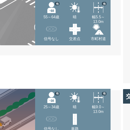
他
他
55～64歳
晴
幅5.5～
13.0m
信号なし
交差点
市町村道
他
他
25～34歳
晴
幅9.0～
13.0m
信号なし
単路