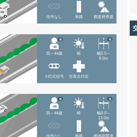
信号なし
単路
都道府県道
他
他
35～44歳
晴
幅5.5～
9.0m
３灯式信号
交差点付近
他
他
35～44歳
晴
幅9.0～
13.0m
信号なし
単路
都道府県道