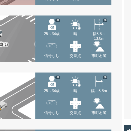
他
他
25～34歳
晴
幅5.5～
13.0m
車
(1)
信号なし
交差点
市町村道
他
他
25～34歳
晴
幅～5.5m
信号なし
交差点
市町村道