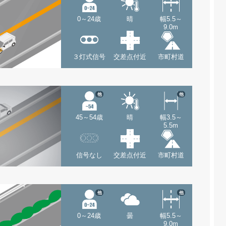
0～24歳
晴
幅5.5～
9.0m
３灯式信号
交差点付近
市町村道
他
他
45～54歳
晴
幅3.5～
5.5m
信号なし
交差点付近
市町村道
他
他
0～24歳
曇
幅5.5～
9.0m