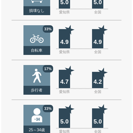
5.0
5.0
損壊なし
愛知県
全国
33%
4.9
4.9
自転車
愛知県
全国
17%
4.7
4.2
歩行者
愛知県
全国
33%
5.0
5.0
25～34歳
愛知県
全国