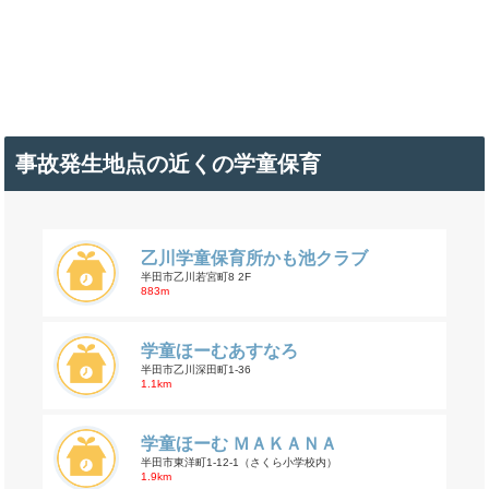
事故発生地点の近くの学童保育
乙川学童保育所かも池クラブ
半田市乙川若宮町8 2F
883m
学童ほーむあすなろ
半田市乙川深田町1-36
1.1km
学童ほーむ ＭＡＫＡＮＡ
半田市東洋町1-12-1（さくら小学校内）
1.9km