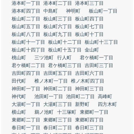
港本町一丁目
港本町二丁目
港本町三丁目
港本町四丁目
中島町
神明町
板山町一丁目
板山町二丁目
板山町三丁目
板山町四丁目
板山町五丁目
板山町六丁目
板山町七丁目
板山町八丁目
板山町九丁目
板山町十丁目
板山町十一丁目
板山町十二丁目
板山町十三丁目
板山町十四丁目
板山町十五丁目
金山町
桃山町
三ツ池町
行人町
君ケ橋町一丁目
君ケ橋町二丁目
君ケ橋町三丁目
吉田町三丁目
吉田町四丁目
吉田町五丁目
吉田町六丁目
田代町
椎ノ木町一丁目
椎ノ木町四丁目
神田町一丁目
神田町二丁目
神田町三丁目
神代町
池田町一丁目
池田町二丁目
高峰町
大湯町一丁目
大湯町三丁目
新野町
四方木町
横山町
鵜ノ池町
十三塚町
東郷町一丁目
東郷町二丁目
東郷町三丁目
東郷町四丁目
春日町一丁目
春日町二丁目
春日町三丁目