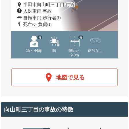
半田市向山町三丁目 付近
人対車両 事故
自転車
歩行者
(1)
(1)
死亡
負傷
(0)
(1)
他
他
35～44歳
晴
幅5.5～
信号なし
9.0m
地図で見る
向山町三丁目の事故の特徴