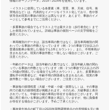
情報のオープンデータ」2019～2024年を使用しています。
・イラストに使用している各要素（車、背景、車、天候、信号、衝
突地点など）は、代表的なイメージをイラスト化しており、色や形
状等含め現実の事故の状況とは異なります。あくまで、事故のイメ
ージとして参考までにご活用ください。
・多重事故の場合でもイラスト上では最大２台（歩行者含む）まで
しか表現されていません。詳細は事故の個別ページの文字情報をご
参照ください。
・車両種別のデータは、該当車両の数ではなく、該当車両種別の関
わっている事故の件数となっています（例：1つの事故で2台以上の
普通自動車が衝突した場合でも1件とカウント）。また、不明車両が
含まれるため、現実の事故件数と一致しない場合がございます。ご
注意ください。
・年齢のデータは、該当年齢の人数ではなく、該当年齢人物の関わ
っている事故の件数となっています（例：1つの事故で2人以上の25
～34歳が関係している場合でも1件とカウント）。また、多重事故の
運転手や同乗者など、年齢不明の関係者も含まれるため、現実の事
故件数と一致しない場合がございます。ご注意ください。
・事故毎の損壊程度（大破・中破・小破・損害なし）は、その事故
内での最大の損壊程度が掲載されます。そのため、大破事故と表示
されていても、中破や小破の車両が存在する場合がございます。同
様に死亡者のいる事故は死亡事故と表記していますが、他に負傷者
が存在する場合がございます。予めご了承ください。
・事故発生地点の町丁目は2020年国勢調査時点の住所情報を元に推