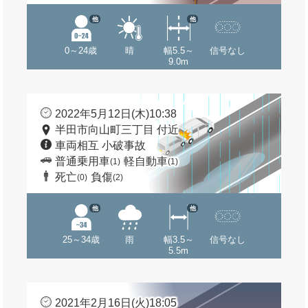
他
他
0～24歳
晴
幅5.5～
信号なし
9.0m
2022年5月12日(木)10:38
半田市向山町三丁目 付近
車両相互 小破事故
普通乗用車
軽自動車
(1)
(1)
死亡
負傷
(0)
(2)
他
他
25～34歳
雨
幅3.5～
信号なし
5.5m
2021年2月16日(火)18:05