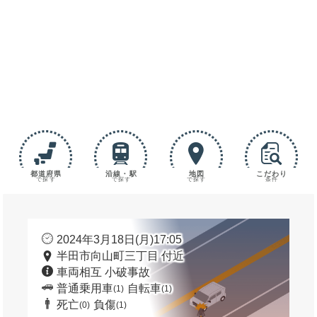
都道府県
沿線・駅
地図
こだわり
で探す
で探す
で探す
条件
2024年3月18日(月)17:05
半田市向山町三丁目 付近
車両相互 小破事故
普通乗用車
自転車
(1)
(1)
死亡
負傷
(0)
(1)