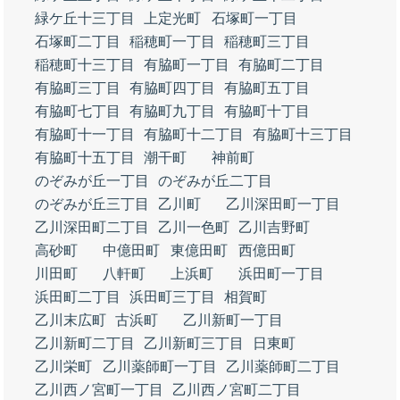
緑ケ丘十三丁目
上定光町
石塚町一丁目
石塚町二丁目
稲穂町一丁目
稲穂町三丁目
稲穂町十三丁目
有脇町一丁目
有脇町二丁目
有脇町三丁目
有脇町四丁目
有脇町五丁目
有脇町七丁目
有脇町九丁目
有脇町十丁目
有脇町十一丁目
有脇町十二丁目
有脇町十三丁目
有脇町十五丁目
潮干町
神前町
のぞみが丘一丁目
のぞみが丘二丁目
のぞみが丘三丁目
乙川町
乙川深田町一丁目
乙川深田町二丁目
乙川一色町
乙川吉野町
高砂町
中億田町
東億田町
西億田町
川田町
八軒町
上浜町
浜田町一丁目
浜田町二丁目
浜田町三丁目
相賀町
乙川末広町
古浜町
乙川新町一丁目
乙川新町二丁目
乙川新町三丁目
日東町
乙川栄町
乙川薬師町一丁目
乙川薬師町二丁目
乙川西ノ宮町一丁目
乙川西ノ宮町二丁目