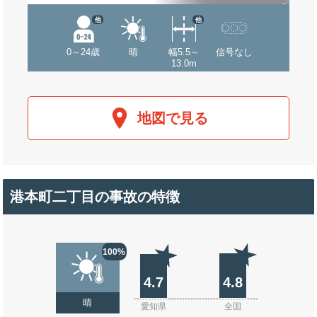
他
他
0～24歳
晴
幅5.5～
信号なし
13.0m
地図で見る
港本町二丁目の事故の特徴
100%
4.7
4.8
晴
愛知県
全国