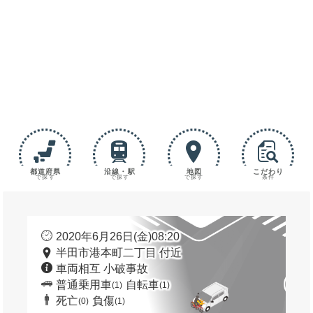
都道府県
沿線・駅
地図
こだわり
で探す
で探す
で探す
条件
2020年6月26日(金)08:20
半田市港本町二丁目 付近
車両相互 小破事故
普通乗用車
自転車
(1)
(1)
死亡
負傷
(0)
(1)