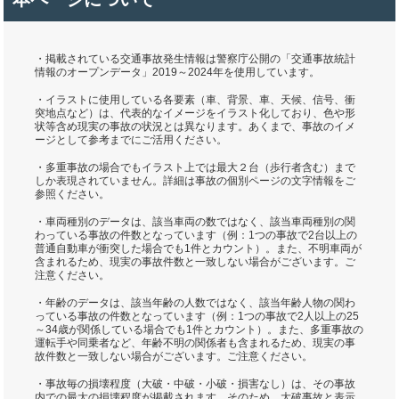
・掲載されている交通事故発生情報は警察庁公開の「交通事故統計
情報のオープンデータ」2019～2024年を使用しています。
・イラストに使用している各要素（車、背景、車、天候、信号、衝
突地点など）は、代表的なイメージをイラスト化しており、色や形
状等含め現実の事故の状況とは異なります。あくまで、事故のイメ
ージとして参考までにご活用ください。
・多重事故の場合でもイラスト上では最大２台（歩行者含む）まで
しか表現されていません。詳細は事故の個別ページの文字情報をご
参照ください。
・車両種別のデータは、該当車両の数ではなく、該当車両種別の関
わっている事故の件数となっています（例：1つの事故で2台以上の
普通自動車が衝突した場合でも1件とカウント）。また、不明車両が
含まれるため、現実の事故件数と一致しない場合がございます。ご
注意ください。
・年齢のデータは、該当年齢の人数ではなく、該当年齢人物の関わ
っている事故の件数となっています（例：1つの事故で2人以上の25
～34歳が関係している場合でも1件とカウント）。また、多重事故の
運転手や同乗者など、年齢不明の関係者も含まれるため、現実の事
故件数と一致しない場合がございます。ご注意ください。
・事故毎の損壊程度（大破・中破・小破・損害なし）は、その事故
内での最大の損壊程度が掲載されます。そのため、大破事故と表示