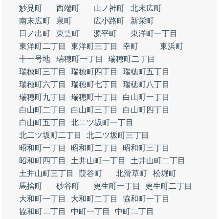
妙見町
西端町
山ノ神町
北末広町
南末広町
泉町
広小路町
新栄町
日ノ出町
東雲町
源平町
東洋町一丁目
東洋町二丁目
東洋町三丁目
幸町
東浜町
十一号地
瑞穂町一丁目
瑞穂町二丁目
瑞穂町三丁目
瑞穂町四丁目
瑞穂町五丁目
瑞穂町六丁目
瑞穂町七丁目
瑞穂町八丁目
瑞穂町九丁目
瑞穂町十丁目
白山町一丁目
白山町二丁目
白山町三丁目
白山町四丁目
白山町五丁目
北二ツ坂町一丁目
北二ツ坂町二丁目
北二ツ坂町三丁目
昭和町一丁目
昭和町二丁目
昭和町三丁目
昭和町四丁目
土井山町一丁目
土井山町二丁目
土井山町三丁目
葭谷町
北滑草町
松堀町
馬捨町
砂谷町
更生町一丁目
更生町二丁目
大和町一丁目
大和町二丁目
協和町一丁目
協和町二丁目
中町一丁目
中町二丁目