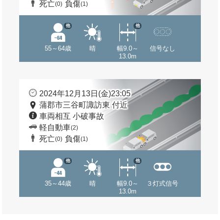
死亡
負傷
(0)
(1)
他
他
55～64歳
晴
幅9.0～
信号なし
13.0m
2024年12月13日(金)23:05
蒲郡市三谷町諏訪東 付近
車両相互 小破事故
軽自動車
(2)
死亡
負傷
(0)
(1)
他
他
35～44歳
晴
幅9.0～
３灯式信号
13.0m