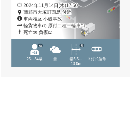
2024年11月14日(木)17:50
蒲郡市大塚町西島 付近
車両相互 小破事故
軽貨物車
原付二種二輪車
(1)
(1)
死亡
負傷
(0)
(1)
他
他
25～34歳
曇
幅5.5～
３灯式信号
13.0m