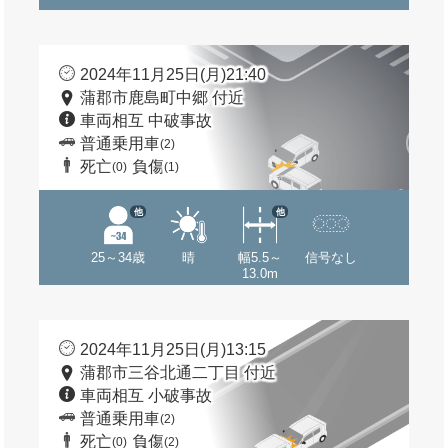
2024年11月25日(月)21:40
蒲郡市鹿島町中郷 付近
車両相互 中破事故
普通乗用車
(2)
死亡
負傷
(0)
(1)
他
他
25～34歳
晴
幅5.5～
信号なし
13.0m
2024年11月25日(月)13:15
蒲郡市三谷北通二丁目 付近
車両相互 小破事故
普通乗用車
(2)
死亡
負傷
(0)
(2)