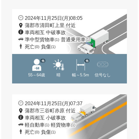
2024年11月25日(月)08:05
蒲郡市清田町上里 付近
車両相互 中破事故
準中型貨物車
普通乗用車
(1)
(1)
死亡
負傷
(0)
(1)
他
他
55～64歳
晴
幅～5.5m
信号なし
2024年11月25日(月)07:37
蒲郡市三谷町赤原 付近
車両相互 小破事故
軽自動車
軽貨物車
(1)
(1)
死亡
負傷
(0)
(1)