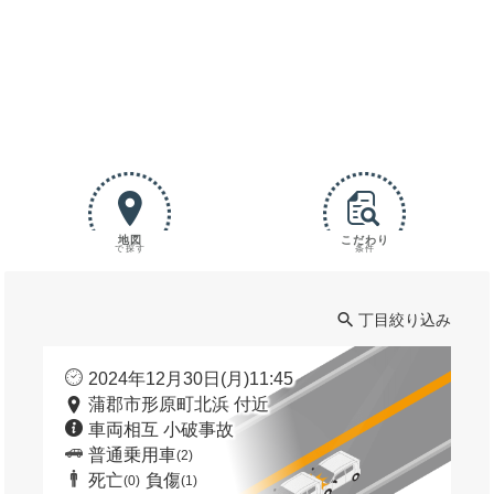
地図
こだわり
で探す
条件
丁目絞り込み
2024年12月30日(月)11:45
蒲郡市形原町北浜 付近
車両相互 小破事故
普通乗用車
(2)
死亡
負傷
(0)
(1)