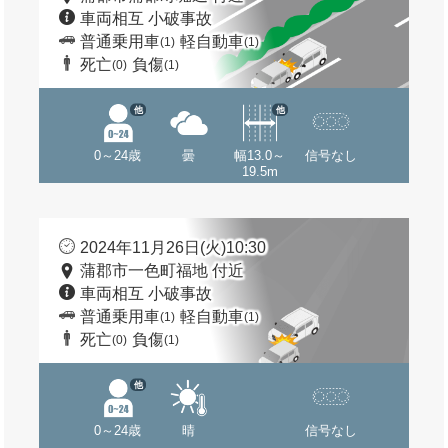
車両相互 小破事故
普通乗用車
軽自動車
(1)
(1)
死亡
負傷
(0)
(1)
他
他
0～24歳
曇
幅13.0～
信号なし
19.5m
2024年11月26日(火)10:30
蒲郡市一色町福地 付近
車両相互 小破事故
普通乗用車
軽自動車
(1)
(1)
死亡
負傷
(0)
(1)
他
0～24歳
晴
信号なし