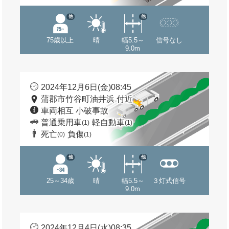
他
他
75歳以上
晴
幅5.5～
信号なし
9.0m
2024年12月6日(金)08:45
蒲郡市竹谷町油井浜 付近
車両相互 小破事故
普通乗用車
軽自動車
(1)
(1)
死亡
負傷
(0)
(1)
他
他
25～34歳
晴
幅5.5～
３灯式信号
9.0m
2024年12月4日(水)08:35