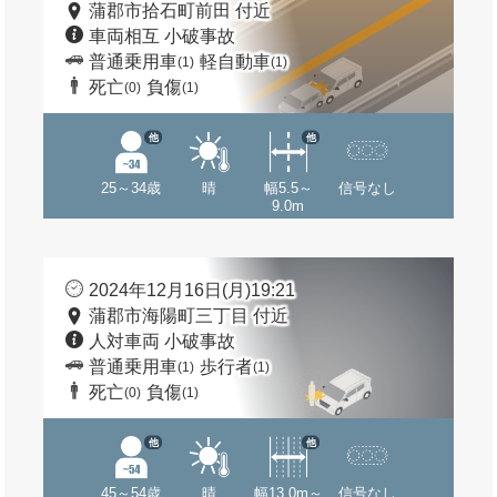
蒲郡市拾石町前田 付近
車両相互 小破事故
普通乗用車
軽自動車
(1)
(1)
死亡
負傷
(0)
(1)
他
他
25～34歳
晴
幅5.5～
信号なし
9.0m
2024年12月16日(月)19:21
蒲郡市海陽町三丁目 付近
人対車両 小破事故
普通乗用車
歩行者
(1)
(1)
死亡
負傷
(0)
(1)
他
他
45～54歳
晴
幅13.0m～
信号なし