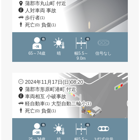
蒲郡市丸山町 付近
人対車両 事故
歩行者
(1)
死亡
負傷
(0)
(1)
他
他
65～74歳
晴
幅5.5～
信号なし
9.0m
2024年11月17日(日)08:20
蒲郡市形原町港町 付近
車両相互 小破事故
軽自動車
大型自動二輪小
(1)
(1)
死亡
負傷
(0)
(1)
他
他
25～34歳
晴
幅5.5～
３灯式信号