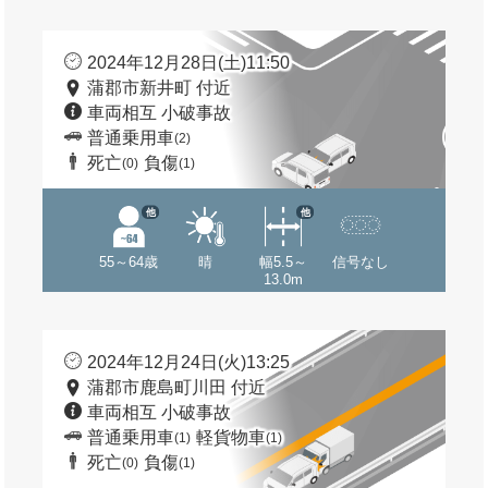
2024年12月28日(土)11:50
蒲郡市新井町 付近
車両相互 小破事故
普通乗用車
(2)
死亡
負傷
(0)
(1)
他
他
55～64歳
晴
幅5.5～
信号なし
13.0m
2024年12月24日(火)13:25
蒲郡市鹿島町川田 付近
車両相互 小破事故
普通乗用車
軽貨物車
(1)
(1)
死亡
負傷
(0)
(1)