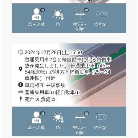
他
他
25～34歳
晴
幅5.5～
信号なし
9.0m
2024年12月28日(土)15:50
普通乗用車2台と軽自動車による負傷事
故が発生しました。 普通乗用車（45～
54歳運転）の後方と軽自動車（25～34
歳運転） 付近
車両相互 中破事故
普通乗用車
軽自動車
(1)
(1)
死亡
負傷
(0)
(2)
他
他
25～34歳
晴
幅5.5～
信号なし
9.0m