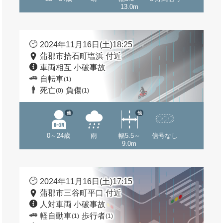
13.0m
2024年11月16日(土)18:25
蒲郡市拾石町塩浜 付近
車両相互 小破事故
自転車
(1)
死亡
負傷
(0)
(1)
他
他
0～24歳
雨
幅5.5～
信号なし
9.0m
2024年11月16日(土)17:15
蒲郡市三谷町平口 付近
人対車両 小破事故
軽自動車
歩行者
(1)
(1)