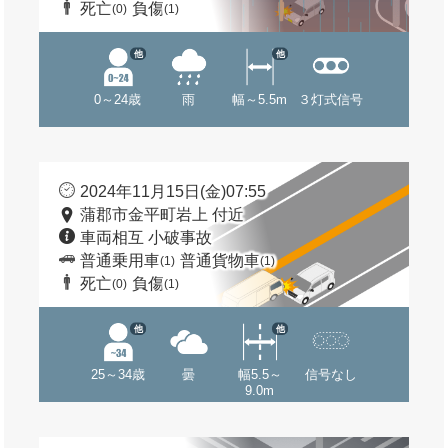
死亡
負傷
(0)
(1)
他
他
0～24歳
雨
幅～5.5m
３灯式信号
2024年11月15日(金)07:55
蒲郡市金平町岩上 付近
車両相互 小破事故
普通乗用車
普通貨物車
(1)
(1)
死亡
負傷
(0)
(1)
他
他
25～34歳
曇
幅5.5～
信号なし
9.0m