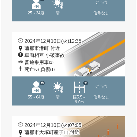
25～34歳
晴
信号なし
2024年12月10日(火)12:35
蒲郡市港町 付近
車両相互 小破事故
普通乗用車
(2)
死亡
負傷
(0)
(1)
他
他
55～64歳
晴
幅5.5～
信号なし
9.0m
2024年12月10日(火)07:05
蒲郡市大塚町産子山 付近