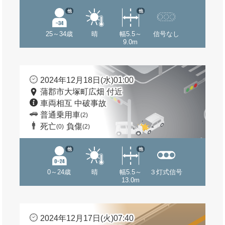
他
他
25～34歳
晴
幅5.5～
信号なし
9.0m
2024年12月18日(水)01:00
蒲郡市大塚町広畑 付近
車両相互 中破事故
普通乗用車
(2)
死亡
負傷
(0)
(2)
他
他
0～24歳
晴
幅5.5～
３灯式信号
13.0m
2024年12月17日(火)07:40