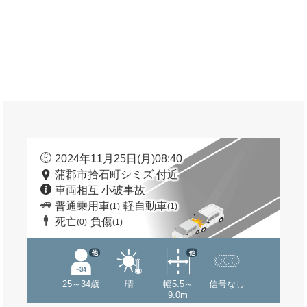
2024年11月25日(月)08:40
蒲郡市拾石町シミズ 付近
車両相互 小破事故
普通乗用車
軽自動車
(1)
(1)
死亡
負傷
(0)
(1)
他
他
25～34歳
晴
幅5.5～
信号なし
9.0m