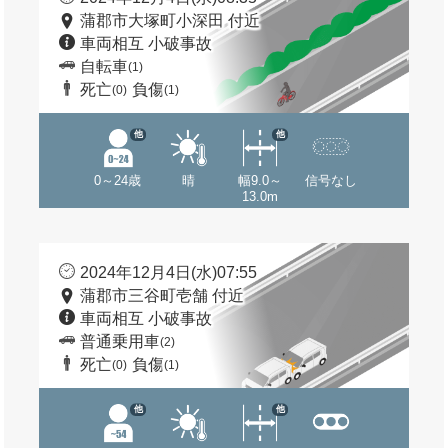
蒲郡市大塚町小深田 付近
車両相互 小破事故
自転車
(1)
死亡
負傷
(0)
(1)
他
他
0～24歳
晴
幅9.0～
信号なし
13.0m
2024年12月4日(水)07:55
蒲郡市三谷町壱舗 付近
車両相互 小破事故
普通乗用車
(2)
死亡
負傷
(0)
(1)
他
他