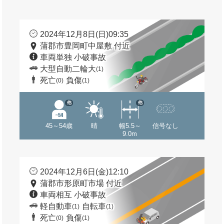
2024年12月8日(日)09:35
蒲郡市豊岡町中屋敷 付近
車両単独 小破事故
大型自動二輪大
(1)
死亡
負傷
(0)
(1)
他
他
45～54歳
晴
幅5.5～
信号なし
9.0m
2024年12月6日(金)12:10
蒲郡市形原町市場 付近
車両相互 小破事故
軽自動車
自転車
(1)
(1)
死亡
負傷
(0)
(1)