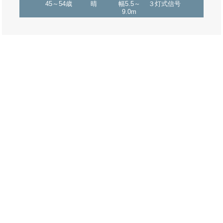
45～54歳
晴
幅5.5～
３灯式信号
9.0m