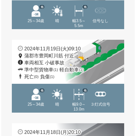
他
他
25～34歳
晴
幅3.5～
信号なし
5.5m
2024年11月19日(火)09:10
蒲郡市豊岡町川筋 付近
車両相互 小破事故
準中型貨物車
軽自動車
(1)
(1)
死亡
負傷
(0)
(1)
他
他
25～34歳
晴
幅9.0～
３灯式信号
13.0m
2024年11月18日(月)20:10