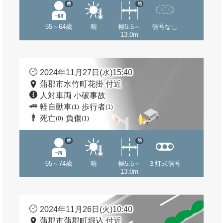
他
他
55～64歳
晴
幅5.5～
信号なし
13.0m
2024年11月27日(水)15:40
蒲郡市水竹町花掛 付近
人対車両 小破事故
軽自動車
歩行者
(1)
(1)
死亡
負傷
(0)
(1)
他
他
65～74歳
晴
幅5.5～
３灯式信号
13.0m
2024年11月26日(火)10:40
蒲郡市蒲郡町堀込 付近