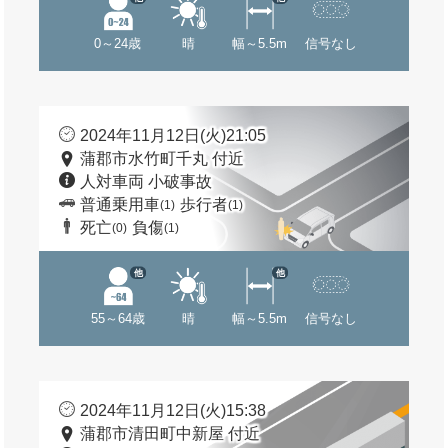
0～24歳
晴
幅～5.5m
信号なし
2024年11月12日(火)21:05
蒲郡市水竹町千丸 付近
人対車両 小破事故
普通乗用車
歩行者
(1)
(1)
死亡
負傷
(0)
(1)
他
他
55～64歳
晴
幅～5.5m
信号なし
2024年11月12日(火)15:38
蒲郡市清田町中新屋 付近