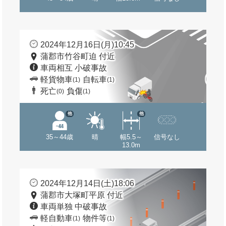
2024年12月16日(月)10:45
蒲郡市竹谷町迫 付近
車両相互 小破事故
軽貨物車
自転車
(1)
(1)
死亡
負傷
(0)
(1)
他
他
35～44歳
晴
幅5.5～
信号なし
13.0m
2024年12月14日(土)18:06
蒲郡市大塚町平原 付近
車両単独 中破事故
軽自動車
物件等
(1)
(1)