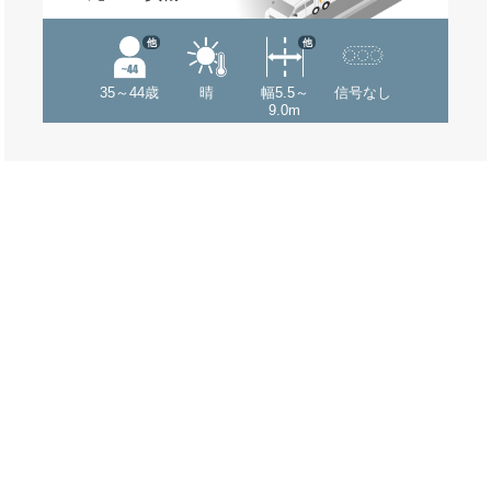
他
他
35～44歳
晴
幅5.5～
信号なし
9.0m