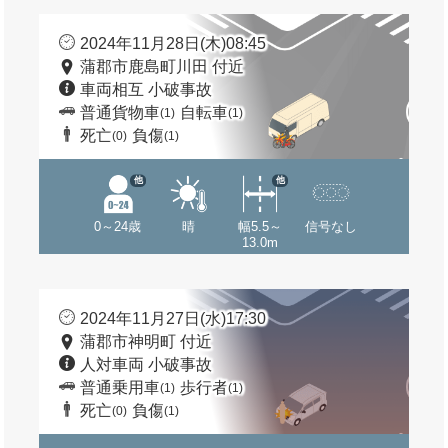
2024年11月28日(木)08:45
蒲郡市鹿島町川田 付近
車両相互 小破事故
普通貨物車
自転車
(1)
(1)
死亡
負傷
(0)
(1)
他
他
0～24歳
晴
幅5.5～
信号なし
13.0m
2024年11月27日(水)17:30
蒲郡市神明町 付近
人対車両 小破事故
普通乗用車
歩行者
(1)
(1)
死亡
負傷
(0)
(1)