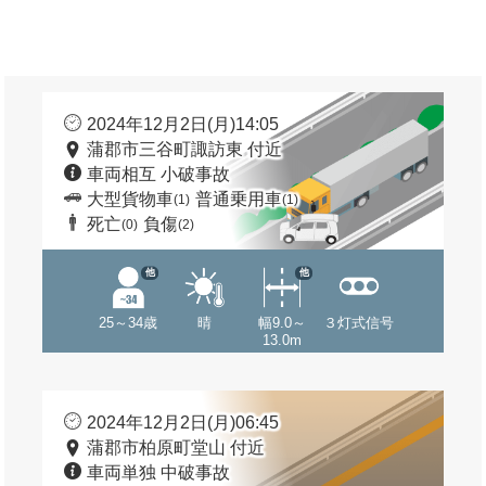
2024年12月2日(月)14:05
蒲郡市三谷町諏訪東 付近
車両相互 小破事故
大型貨物車
普通乗用車
(1)
(1)
死亡
負傷
(0)
(2)
他
他
25～34歳
晴
幅9.0～
３灯式信号
13.0m
2024年12月2日(月)06:45
蒲郡市柏原町堂山 付近
車両単独 中破事故