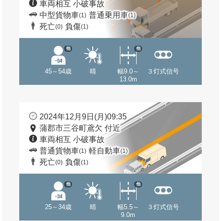
車両相互 小破事故
中型貨物車
普通乗用車
(1)
(1)
死亡
負傷
(0)
(1)
他
他
45～54歳
晴
幅9.0～
３灯式信号
13.0m
2024年12月9日(月)09:35
蒲郡市三谷町鳶欠 付近
車両相互 小破事故
普通貨物車
軽自動車
(1)
(1)
死亡
負傷
(0)
(1)
他
他
25～34歳
晴
幅5.5～
３灯式信号
9.0m