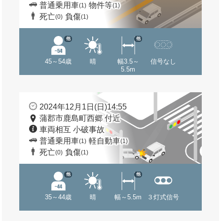
普通乗用車
物件等
(1)
(1)
死亡
負傷
(0)
(1)
他
他
45～54歳
晴
幅3.5～
信号なし
5.5m
2024年12月1日(日)14:55
蒲郡市鹿島町西郷 付近
車両相互 小破事故
普通乗用車
軽自動車
(1)
(1)
死亡
負傷
(0)
(1)
他
他
35～44歳
晴
幅～5.5m
３灯式信号