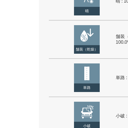
晴 : 1
晴
舗装（
100.
舗装（乾燥）
単路 :
単路
小破 :
小破