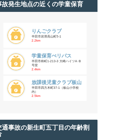
事故発生地点の近くの学童保育
りんごクラブ
半田市岩滑高山町5-1
2.2km
学童保育ぺリパス
半田市柊町1-213-3 大崎ハイツA･B
号室
2.4km
放課後児童クラブ板山
半田市四方木町37-1（板山小学校
内）
2.5km
交通事故の新生町五丁目の年齢割
合