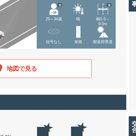
他
他
25～34歳
晴
幅5.5～
9.0m
信号なし
単路
都道府県道
地図で見る