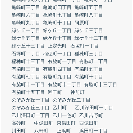
亀崎町三丁目
亀崎町四丁目
亀崎町五丁目
亀崎町六丁目
亀崎町七丁目
亀崎町八丁目
亀崎町九丁目
亀崎町十丁目
阿原町
緑ケ丘一丁目
緑ケ丘二丁目
緑ケ丘三丁目
緑ケ丘五丁目
緑ケ丘十丁目
緑ケ丘十二丁目
緑ケ丘十三丁目
上定光町
石塚町一丁目
石塚町二丁目
稲穂町一丁目
稲穂町三丁目
稲穂町十三丁目
有脇町一丁目
有脇町二丁目
有脇町三丁目
有脇町四丁目
有脇町五丁目
有脇町七丁目
有脇町九丁目
有脇町十丁目
有脇町十一丁目
有脇町十二丁目
有脇町十三丁目
有脇町十五丁目
潮干町
神前町
のぞみが丘一丁目
のぞみが丘二丁目
のぞみが丘三丁目
乙川町
乙川深田町一丁目
乙川深田町二丁目
乙川一色町
乙川吉野町
高砂町
中億田町
東億田町
西億田町
川田町
八軒町
上浜町
浜田町一丁目