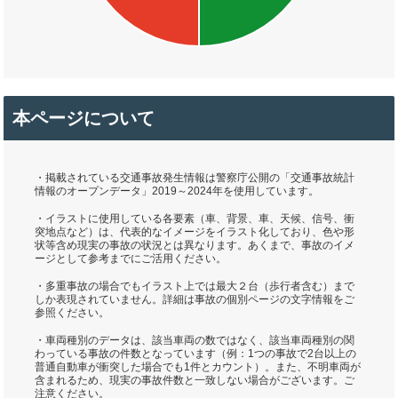
本ページについて
・掲載されている交通事故発生情報は警察庁公開の「交通事故統計
情報のオープンデータ」2019～2024年を使用しています。
・イラストに使用している各要素（車、背景、車、天候、信号、衝
突地点など）は、代表的なイメージをイラスト化しており、色や形
状等含め現実の事故の状況とは異なります。あくまで、事故のイメ
ージとして参考までにご活用ください。
・多重事故の場合でもイラスト上では最大２台（歩行者含む）まで
しか表現されていません。詳細は事故の個別ページの文字情報をご
参照ください。
・車両種別のデータは、該当車両の数ではなく、該当車両種別の関
わっている事故の件数となっています（例：1つの事故で2台以上の
普通自動車が衝突した場合でも1件とカウント）。また、不明車両が
含まれるため、現実の事故件数と一致しない場合がございます。ご
注意ください。