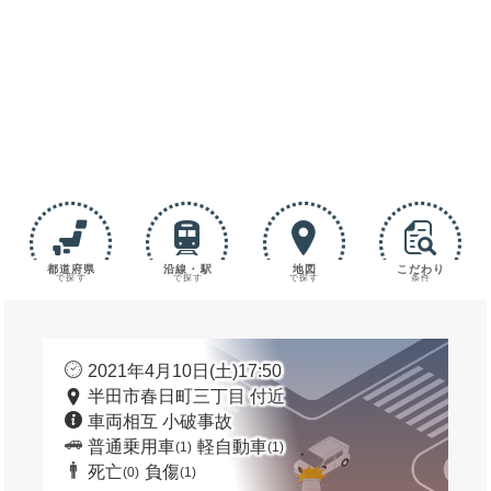
都道府県
沿線・駅
地図
こだわり
で探す
で探す
で探す
条件
2021年4月10日(土)17:50
半田市春日町三丁目 付近
車両相互 小破事故
普通乗用車
軽自動車
(1)
(1)
死亡
負傷
(0)
(1)