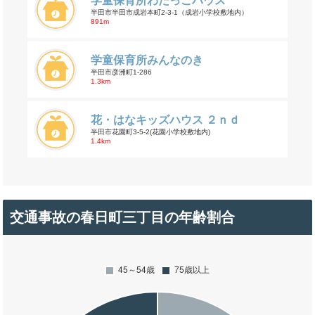
学童保育所わたっこハウス
半田市半田市成岩本町2-3-1（成岩小学校敷地内）
891m
学童保育所みんなのき
半田市彦洲町1-286
1.3km
花・はなキッズハウス ２ｎｄ
半田市花園町3-5-2(花園小学校敷地内)
1.4km
交通事故の春日町三丁目の年齢割合