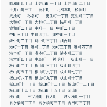
昭和町四丁目
土井山町一丁目
土井山町二丁目
土井山町三丁目
葭谷町
北滑草町
松堀町
馬捨町
砂谷町
更生町一丁目
更生町二丁目
大和町一丁目
大和町二丁目
協和町一丁目
協和町二丁目
中町一丁目
中町二丁目
中町三丁目
中町四丁目
郷中町一丁目
郷中町二丁目
郷中町三丁目
畑合町
港町一丁目
港町二丁目
港町三丁目
港町四丁目
港本町一丁目
港本町二丁目
港本町三丁目
港本町四丁目
中島町
神明町
板山町一丁目
板山町二丁目
板山町三丁目
板山町四丁目
板山町五丁目
板山町六丁目
板山町七丁目
板山町八丁目
板山町九丁目
板山町十丁目
板山町十一丁目
板山町十二丁目
板山町十三丁目
板山町十四丁目
板山町十五丁目
金山町
桃山町
三ツ池町
行人町
君ケ橋町一丁目
君ケ橋町二丁目
君ケ橋町三丁目
吉田町三丁目