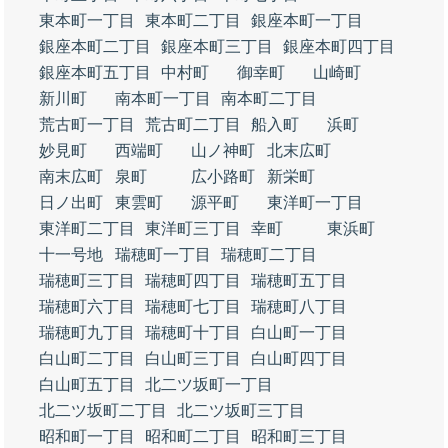
東本町一丁目
東本町二丁目
銀座本町一丁目
銀座本町二丁目
銀座本町三丁目
銀座本町四丁目
銀座本町五丁目
中村町
御幸町
山崎町
新川町
南本町一丁目
南本町二丁目
荒古町一丁目
荒古町二丁目
船入町
浜町
妙見町
西端町
山ノ神町
北末広町
南末広町
泉町
広小路町
新栄町
日ノ出町
東雲町
源平町
東洋町一丁目
東洋町二丁目
東洋町三丁目
幸町
東浜町
十一号地
瑞穂町一丁目
瑞穂町二丁目
瑞穂町三丁目
瑞穂町四丁目
瑞穂町五丁目
瑞穂町六丁目
瑞穂町七丁目
瑞穂町八丁目
瑞穂町九丁目
瑞穂町十丁目
白山町一丁目
白山町二丁目
白山町三丁目
白山町四丁目
白山町五丁目
北二ツ坂町一丁目
北二ツ坂町二丁目
北二ツ坂町三丁目
昭和町一丁目
昭和町二丁目
昭和町三丁目