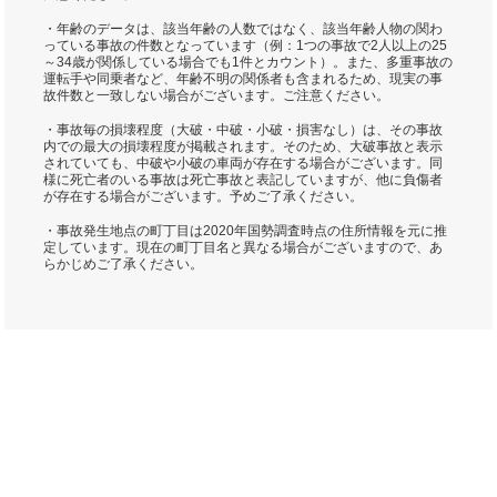
・年齢のデータは、該当年齢の人数ではなく、該当年齢人物の関わ
っている事故の件数となっています（例：1つの事故で2人以上の25
～34歳が関係している場合でも1件とカウント）。また、多重事故の
運転手や同乗者など、年齢不明の関係者も含まれるため、現実の事
故件数と一致しない場合がございます。ご注意ください。
・事故毎の損壊程度（大破・中破・小破・損害なし）は、その事故
内での最大の損壊程度が掲載されます。そのため、大破事故と表示
されていても、中破や小破の車両が存在する場合がございます。同
様に死亡者のいる事故は死亡事故と表記していますが、他に負傷者
が存在する場合がございます。予めご了承ください。
・事故発生地点の町丁目は2020年国勢調査時点の住所情報を元に推
定しています。現在の町丁目名と異なる場合がございますので、あ
らかじめご了承ください。