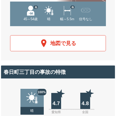
他
他
45～54歳
晴
幅～5.5m
信号なし
地図で見る
春日町三丁目の事故の特徴
100%
4.7
4.8
晴
愛知県
全国