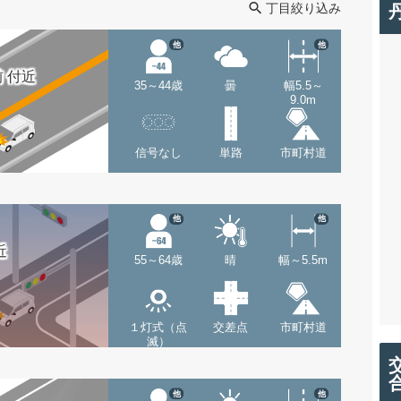
丁目絞り込み
他
他
 付近
35～44歳
曇
幅5.5～
9.0m
信号なし
単路
市町村道
他
他
近
55～64歳
晴
幅～5.5m
１灯式（点
交差点
市町村道
滅）
他
他