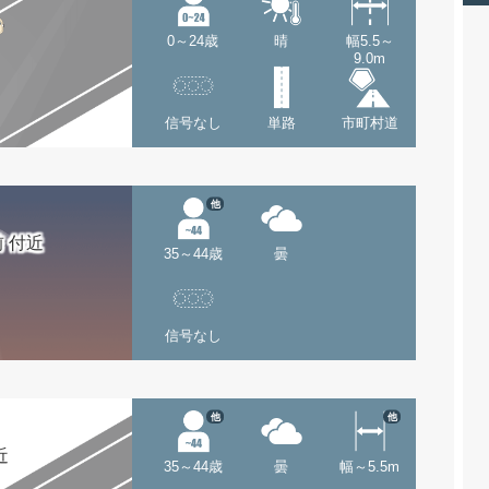
0～24歳
晴
幅5.5～
9.0m
信号なし
単路
市町村道
他
 付近
35～44歳
曇
信号なし
他
他
近
35～44歳
曇
幅～5.5m