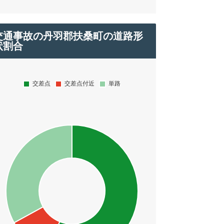
交通事故の丹羽郡扶桑町の道路形
状割合