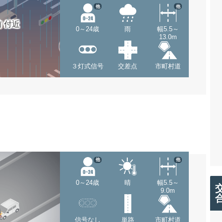
他
他
 付近
0～24歳
雨
幅5.5～
13.0m
３灯式信号
交差点
市町村道
他
他
0～24歳
晴
幅5.5～
9.0m
信号なし
単路
市町村道