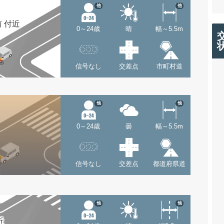
他
他
 付近
0～24歳
晴
幅～5.5m
信号なし
交差点
市町村道
他
他
0～24歳
曇
幅～5.5m
信号なし
交差点
都道府県道
他
他
近