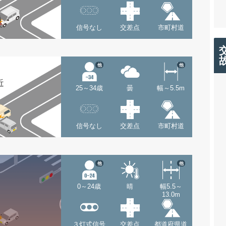
信号なし
交差点
市町村道
他
他
近
25～34歳
曇
幅～5.5m
信号なし
交差点
市町村道
他
他
0～24歳
晴
幅5.5～
13.0m
３灯式信号
交差点
都道府県道