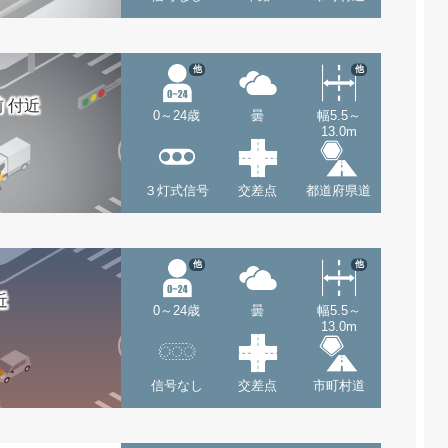
他
他
 付近
0～24歳
曇
幅5.5～
13.0m
３灯式信号
交差点
都道府県道
他
他
近
0～24歳
曇
幅5.5～
13.0m
信号なし
交差点
市町村道