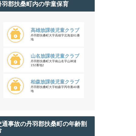
丹羽郡扶桑町内の学童保育
高雄放課後児童クラブ
丹羽郡扶桑町大字高雄字北海道61番
地
山名放課後児童クラブ
丹羽郡扶桑町大字南山名字山神浦
152番地2
柏森放課後児童クラブ
丹羽郡扶桑町大字柏森字丙寺裏40番
地
交通事故の丹羽郡扶桑町の年齢割
合