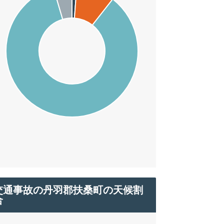
交通事故の丹羽郡扶桑町の天候割
合