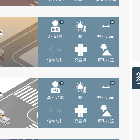
他
他
近
0～24歳
晴
幅～5.5m
信号なし
交差点
市町村道
他
他
近
25～34歳
晴
幅～5.5m
信号なし
交差点
市町村道