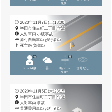
9.0m
2020年11月7日(土)18:00
半田市住吉町二丁目 付近
人対車両 小破事故
原付自転車
歩行者
(1)
(1)
死亡
負傷
(0)
(1)
他
他
65～74歳
曇
幅5.5～
信号なし
9.0m
2020年11月5日(木)23:15
半田市住吉町二丁目 付近
人対車両 事故
普通乗用車
歩行者
(1)
(1)