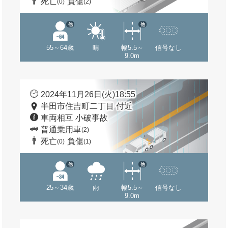
死亡
負傷
(0)
(2)
他
他
55～64歳
晴
幅5.5～
信号なし
9.0m
2024年11月26日(火)18:55
半田市住吉町二丁目 付近
車両相互 小破事故
普通乗用車
(2)
死亡
負傷
(0)
(1)
他
他
25～34歳
雨
幅5.5～
信号なし
9.0m