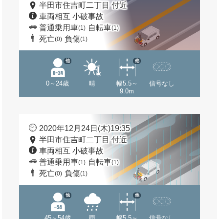
半田市住吉町二丁目 付近
車両相互 小破事故
普通乗用車
自転車
(1)
(1)
死亡
負傷
(0)
(1)
他
他
0～24歳
晴
幅5.5～
信号なし
9.0m
2020年12月24日(木)19:35
半田市住吉町二丁目 付近
車両相互 小破事故
普通乗用車
自転車
(1)
(1)
死亡
負傷
(0)
(1)
他
他
45～54歳
雨
幅5.5～
信号なし