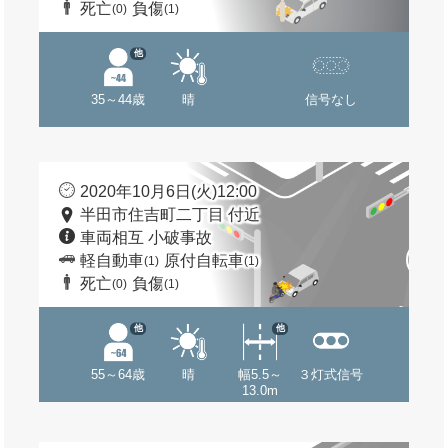
死亡
負傷
(0)
(1)
他
35～44歳
晴
信号なし
2020年10月6日(火)12:00
半田市住吉町二丁目 付近
車両相互 小破事故
軽自動車
原付自転車
(1)
(1)
死亡
負傷
(0)
(1)
他
他
55～64歳
晴
幅5.5～
３灯式信号
13.0m