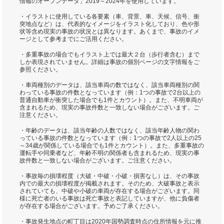
情報のオープンデータ」2019～2024年を使用しています。
・イラストに使用している各要素（車、背景、車、天候、信号、衝
突地点など）は、代表的なイメージをイラスト化しており、色や形
状等含め現実の事故の状況とは異なります。あくまで、事故のイメ
ージとして参考までにご活用ください。
・多重事故の場合でもイラスト上では最大２台（歩行者含む）まで
しか表現されていません。詳細は事故の個別ページの文字情報をご
参照ください。
・車両種別のデータは、該当車両の数ではなく、該当車両種別の関
わっている事故の件数となっています（例：1つの事故で2台以上の
普通自動車が衝突した場合でも1件とカウント）。また、不明車両が
含まれるため、現実の事故件数と一致しない場合がございます。ご
注意ください。
・年齢のデータは、該当年齢の人数ではなく、該当年齢人物の関わ
っている事故の件数となっています（例：1つの事故で2人以上の25
～34歳が関係している場合でも1件とカウント）。また、多重事故の
運転手や同乗者など、年齢不明の関係者も含まれるため、現実の事
故件数と一致しない場合がございます。ご注意ください。
・事故毎の損壊程度（大破・中破・小破・損害なし）は、その事故
内での最大の損壊程度が掲載されます。そのため、大破事故と表示
されていても、中破や小破の車両が存在する場合がございます。同
様に死亡者のいる事故は死亡事故と表記していますが、他に負傷者
が存在する場合がございます。予めご了承ください。
・事故発生地点の町丁目は2020年国勢調査時点の住所情報を元に推