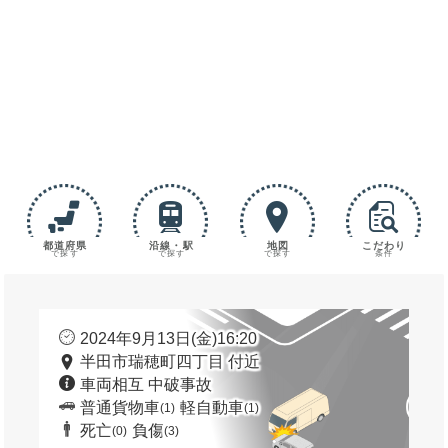
都道府県
沿線・駅
地図
こだわり
で探す
で探す
で探す
条件
2024年9月13日(金)16:20
半田市瑞穂町四丁目 付近
車両相互 中破事故
普通貨物車
軽自動車
(1)
(1)
死亡
負傷
(0)
(3)