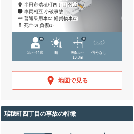
半田市瑞穂町四丁目 付近
車両相互 小破事故
普通乗用車
軽貨物車
(1)
(1)
死亡
負傷
(0)
(1)
他
他
35～44歳
晴
幅5.5～
信号なし
13.0m
地図で見る
瑞穂町四丁目の事故の特徴