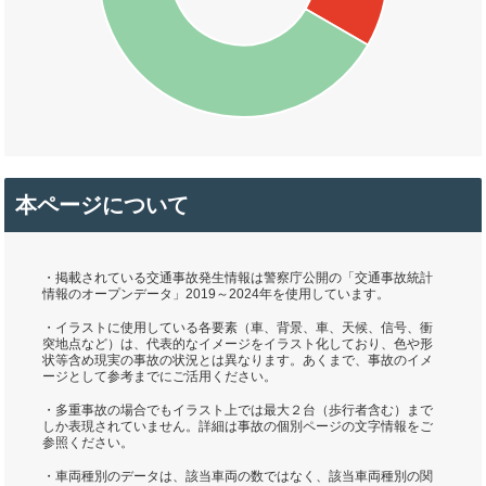
本ページについて
・掲載されている交通事故発生情報は警察庁公開の「交通事故統計
情報のオープンデータ」2019～2024年を使用しています。
・イラストに使用している各要素（車、背景、車、天候、信号、衝
突地点など）は、代表的なイメージをイラスト化しており、色や形
状等含め現実の事故の状況とは異なります。あくまで、事故のイメ
ージとして参考までにご活用ください。
・多重事故の場合でもイラスト上では最大２台（歩行者含む）まで
しか表現されていません。詳細は事故の個別ページの文字情報をご
参照ください。
・車両種別のデータは、該当車両の数ではなく、該当車両種別の関