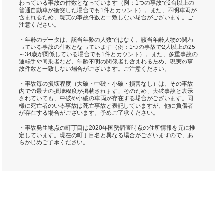
わっている事故の件数となっています（例：1つの事故で2台以上の
普通自動車が衝突した場合でも1件とカウント）。また、不明車両が
含まれるため、現実の事故件数と一致しない場合がございます。ご
注意ください。
・年齢のデータは、該当年齢の人数ではなく、該当年齢人物の関わ
っている事故の件数となっています（例：1つの事故で2人以上の25
～34歳が関係している場合でも1件とカウント）。また、多重事故の
運転手や同乗者など、年齢不明の関係者も含まれるため、現実の事
故件数と一致しない場合がございます。ご注意ください。
・事故毎の損壊程度（大破・中破・小破・損害なし）は、その事故
内での最大の損壊程度が掲載されます。そのため、大破事故と表示
されていても、中破や小破の車両が存在する場合がございます。同
様に死亡者のいる事故は死亡事故と表記していますが、他に負傷者
が存在する場合がございます。予めご了承ください。
・事故発生地点の町丁目は2020年国勢調査時点の住所情報を元に推
定しています。現在の町丁目名と異なる場合がございますので、あ
らかじめご了承ください。