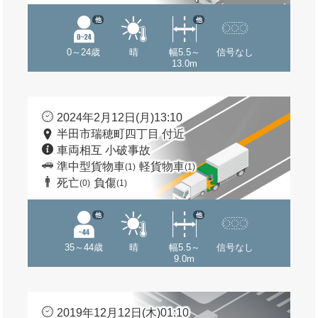
他
他
0～24歳
晴
幅5.5～
信号なし
13.0m
2024年2月12日(月)13:10
半田市瑞穂町四丁目 付近
車両相互 小破事故
準中型貨物車
軽貨物車
(1)
(1)
死亡
負傷
(0)
(1)
他
他
35～44歳
晴
幅5.5～
信号なし
9.0m
2019年12月12日(木)01:10