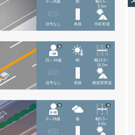
0～24歳
晴
幅3.5～
5.5m
信号なし
単路
市町村道
他
他
25～34歳
晴
幅13.0～
19.5m
信号なし
単路
都道府県道
他
他
0～24歳
曇
幅5.5～
9.0m