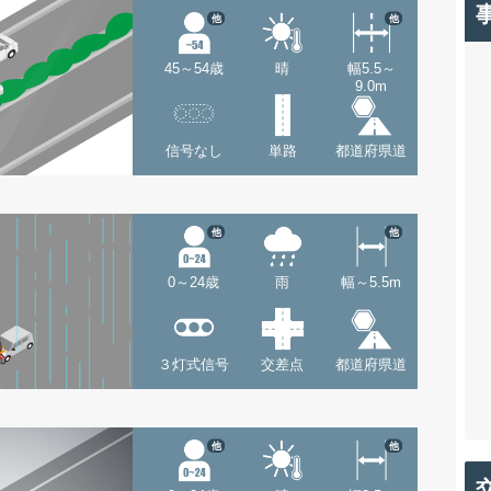
他
他
45～54歳
晴
幅5.5～
9.0m
信号なし
単路
都道府県道
他
他
0～24歳
雨
幅～5.5m
３灯式信号
交差点
都道府県道
他
他