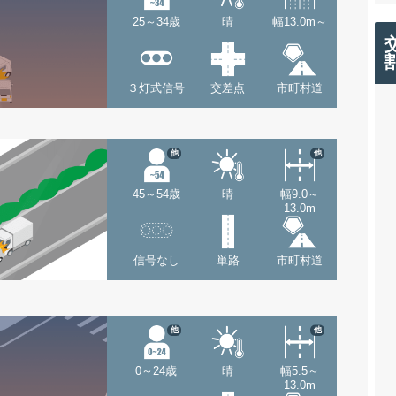
25～34歳
晴
幅13.0m～
３灯式信号
交差点
市町村道
他
他
45～54歳
晴
幅9.0～
13.0m
信号なし
単路
市町村道
他
他
0～24歳
晴
幅5.5～
13.0m