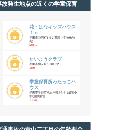
事故発生地点の近くの学童保育
花・はなキッズハウス
１ｓｔ
半田市花園町3-5-2(花園小学校敷地
内)
681m
たいようクラブ
半田市桐ヶ丘5-101-22
1km
学童保育所わたっこハ
ウス
半田市半田市成岩本町2-3-1（成岩小
学校敷地内）
1.3km
交通事故の青山二丁目の年齢割合