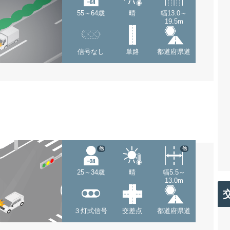
55～64歳
晴
幅13.0～
19.5m
信号なし
単路
都道府県道
他
他
25～34歳
晴
幅5.5～
13.0m
３灯式信号
交差点
都道府県道