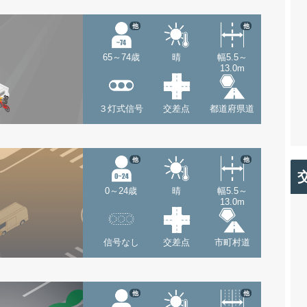
他
他
65～74歳
晴
幅5.5～
13.0m
３灯式信号
交差点
都道府県道
他
他
0～24歳
晴
幅5.5～
13.0m
信号なし
交差点
市町村道
他
他