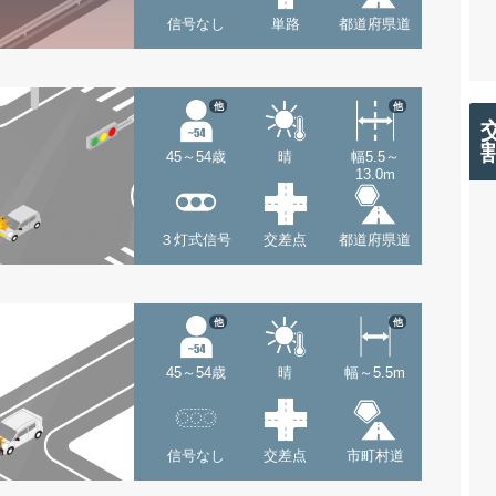
信号なし
単路
都道府県道
他
他
45～54歳
晴
幅5.5～
13.0m
３灯式信号
交差点
都道府県道
他
他
45～54歳
晴
幅～5.5m
信号なし
交差点
市町村道