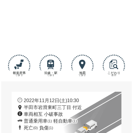
都道府県
沿線・駅
地図
こだわり
で探す
で探す
で探す
条件
2022年11月12日(土)10:30
半田市岩滑東町三丁目 付近
車両相互 小破事故
普通乗用車
軽自動車
(1)
(1)
死亡
負傷
(0)
(1)