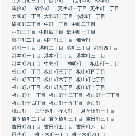
土井山町三丁目
葭谷町
北滑草町
松堀町
馬捨町
砂谷町
更生町一丁目
更生町二丁目
大和町一丁目
大和町二丁目
協和町一丁目
協和町二丁目
中町一丁目
中町二丁目
中町三丁目
中町四丁目
郷中町一丁目
郷中町二丁目
郷中町三丁目
畑合町
港町一丁目
港町二丁目
港町三丁目
港町四丁目
港本町一丁目
港本町二丁目
港本町三丁目
港本町四丁目
中島町
神明町
板山町一丁目
板山町二丁目
板山町三丁目
板山町四丁目
板山町五丁目
板山町六丁目
板山町七丁目
板山町八丁目
板山町九丁目
板山町十丁目
板山町十一丁目
板山町十二丁目
板山町十三丁目
板山町十四丁目
板山町十五丁目
金山町
桃山町
三ツ池町
行人町
君ケ橋町一丁目
君ケ橋町二丁目
君ケ橋町三丁目
吉田町三丁目
吉田町四丁目
吉田町五丁目
吉田町六丁目
田代町
椎ノ木町一丁目
椎ノ木町四丁目