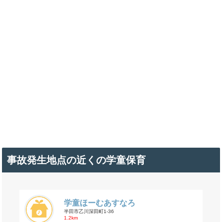
事故発生地点の近くの学童保育
学童ほーむあすなろ
半田市乙川深田町1-36
1.2km