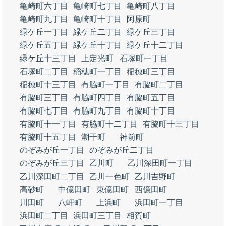
亀崎町六丁目
亀崎町七丁目
亀崎町八丁目
亀崎町九丁目
亀崎町十丁目
阿原町
緑ケ丘一丁目
緑ケ丘二丁目
緑ケ丘三丁目
緑ケ丘五丁目
緑ケ丘十丁目
緑ケ丘十二丁目
緑ケ丘十三丁目
上定光町
石塚町一丁目
石塚町二丁目
稲穂町一丁目
稲穂町三丁目
稲穂町十三丁目
有脇町一丁目
有脇町二丁目
有脇町三丁目
有脇町四丁目
有脇町五丁目
有脇町七丁目
有脇町九丁目
有脇町十丁目
有脇町十一丁目
有脇町十二丁目
有脇町十三丁目
有脇町十五丁目
潮干町
神前町
のぞみが丘一丁目
のぞみが丘二丁目
のぞみが丘三丁目
乙川町
乙川深田町一丁目
乙川深田町二丁目
乙川一色町
乙川吉野町
高砂町
中億田町
東億田町
西億田町
川田町
八軒町
上浜町
浜田町一丁目
浜田町二丁目
浜田町三丁目
相賀町