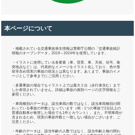
本ページについて
・掲載されている交通事故発生情報は警察庁公開の「交通事故統計
情報のオープンデータ」2019～2024年を使用しています。
・イラストに使用している各要素（車、背景、車、天候、信号、衝
突地点など）は、代表的なイメージをイラスト化しており、色や形
状等含め現実の事故の状況とは異なります。あくまで、事故のイメ
ージとして参考までにご活用ください。
・多重事故の場合でもイラスト上では最大２台（歩行者含む）まで
しか表現されていません。詳細は事故の個別ページの文字情報をご
参照ください。
・車両種別のデータは、該当車両の数ではなく、該当車両種別の関
わっている事故の件数となっています（例：1つの事故で2台以上の
普通自動車が衝突した場合でも1件とカウント）。また、不明車両が
含まれるため、現実の事故件数と一致しない場合がございます。ご
注意ください。
・年齢のデータは、該当年齢の人数ではなく、該当年齢人物の関わ