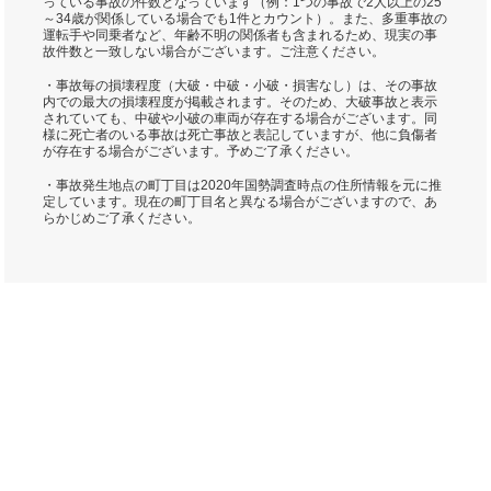
っている事故の件数となっています（例：1つの事故で2人以上の25
～34歳が関係している場合でも1件とカウント）。また、多重事故の
運転手や同乗者など、年齢不明の関係者も含まれるため、現実の事
故件数と一致しない場合がございます。ご注意ください。
・事故毎の損壊程度（大破・中破・小破・損害なし）は、その事故
内での最大の損壊程度が掲載されます。そのため、大破事故と表示
されていても、中破や小破の車両が存在する場合がございます。同
様に死亡者のいる事故は死亡事故と表記していますが、他に負傷者
が存在する場合がございます。予めご了承ください。
・事故発生地点の町丁目は2020年国勢調査時点の住所情報を元に推
定しています。現在の町丁目名と異なる場合がございますので、あ
らかじめご了承ください。