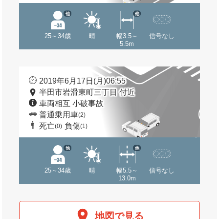
他
他
25～34歳
晴
幅3.5～
信号なし
5.5m
2019年6月17日(月)06:55
半田市岩滑東町三丁目 付近
車両相互 小破事故
普通乗用車
(2)
死亡
負傷
(0)
(1)
他
他
25～34歳
晴
幅5.5～
信号なし
13.0m
地図で見る