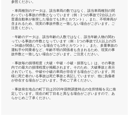
参照ください。
・車両種別のデータは、該当車両の数ではなく、該当車両種別の関
わっている事故の件数となっています（例：1つの事故で2台以上の
普通自動車が衝突した場合でも1件とカウント）。また、不明車両が
含まれるため、現実の事故件数と一致しない場合がございます。ご
注意ください。
・年齢のデータは、該当年齢の人数ではなく、該当年齢人物の関わ
っている事故の件数となっています（例：1つの事故で2人以上の25
～34歳が関係している場合でも1件とカウント）。また、多重事故の
運転手や同乗者など、年齢不明の関係者も含まれるため、現実の事
故件数と一致しない場合がございます。ご注意ください。
・事故毎の損壊程度（大破・中破・小破・損害なし）は、その事故
内での最大の損壊程度が掲載されます。そのため、大破事故と表示
されていても、中破や小破の車両が存在する場合がございます。同
様に死亡者のいる事故は死亡事故と表記していますが、他に負傷者
が存在する場合がございます。予めご了承ください。
・事故発生地点の町丁目は2020年国勢調査時点の住所情報を元に推
定しています。現在の町丁目名と異なる場合がございますので、あ
らかじめご了承ください。