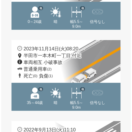
他
他
0～24歳
晴
幅5.5～
信号なし
9.0m
2023年11月14日(火)08:20
半田市一本木町一丁目 付近
車両相互 小破事故
普通乗用車
(2)
死亡
負傷
(0)
(1)
他
他
35～44歳
晴
幅5.5～
信号なし
9.0m
2022年9月13日(火)11:10