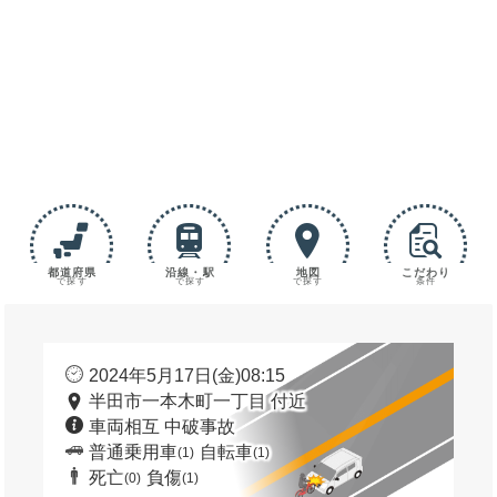
都道府県
沿線・駅
地図
こだわり
で探す
で探す
で探す
条件
2024年5月17日(金)08:15
半田市一本木町一丁目 付近
車両相互 中破事故
普通乗用車
自転車
(1)
(1)
死亡
負傷
(0)
(1)