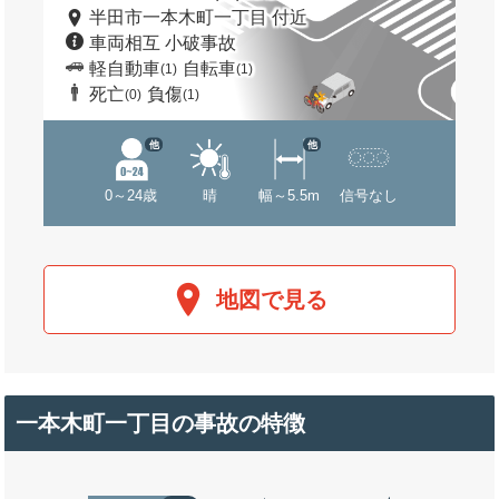
半田市一本木町一丁目 付近
車両相互 小破事故
軽自動車
自転車
(1)
(1)
死亡
負傷
(0)
(1)
他
他
0～24歳
晴
幅～5.5m
信号なし
地図で見る
一本木町一丁目の事故の特徴