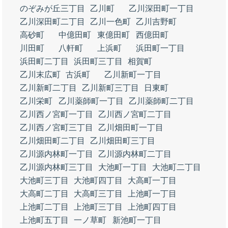
のぞみが丘三丁目
乙川町
乙川深田町一丁目
乙川深田町二丁目
乙川一色町
乙川吉野町
高砂町
中億田町
東億田町
西億田町
川田町
八軒町
上浜町
浜田町一丁目
浜田町二丁目
浜田町三丁目
相賀町
乙川末広町
古浜町
乙川新町一丁目
乙川新町二丁目
乙川新町三丁目
日東町
乙川栄町
乙川薬師町一丁目
乙川薬師町二丁目
乙川西ノ宮町一丁目
乙川西ノ宮町二丁目
乙川西ノ宮町三丁目
乙川畑田町一丁目
乙川畑田町二丁目
乙川畑田町三丁目
乙川源内林町一丁目
乙川源内林町二丁目
乙川源内林町三丁目
大池町一丁目
大池町二丁目
大池町三丁目
大池町四丁目
大高町一丁目
大高町二丁目
大高町三丁目
上池町一丁目
上池町二丁目
上池町三丁目
上池町四丁目
上池町五丁目
一ノ草町
新池町一丁目