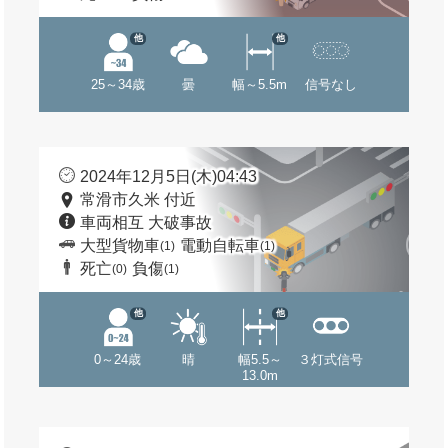
他
他
25～34歳
曇
幅～5.5m
信号なし
2024年12月5日(木)04:43
常滑市久米 付近
車両相互 大破事故
大型貨物車
電動自転車
(1)
(1)
死亡
負傷
(0)
(1)
他
他
0～24歳
晴
幅5.5～
３灯式信号
13.0m