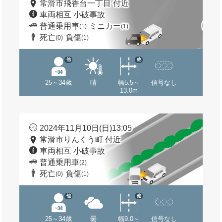
常滑市飛香台一丁目 付近
車両相互 小破事故
普通乗用車
ミニカー
(1)
(1)
死亡
負傷
(0)
(1)
他
他
25～34歳
晴
幅5.5～
信号なし
13.0m
2024年11月10日(日)13:05
常滑市りんくう町 付近
車両相互 小破事故
普通乗用車
(2)
死亡
負傷
(0)
(1)
他
他
25～34歳
曇
幅9.0～
信号なし