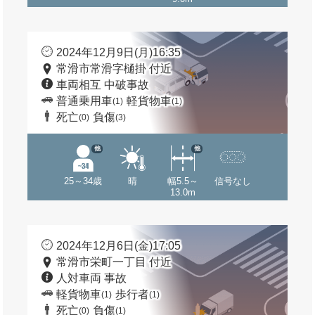
2024年12月9日(月)16:35
常滑市常滑字樋掛 付近
車両相互 中破事故
普通乗用車
軽貨物車
(1)
(1)
死亡
負傷
(0)
(3)
他
他
25～34歳
晴
幅5.5～
信号なし
13.0m
2024年12月6日(金)17:05
常滑市栄町一丁目 付近
人対車両 事故
軽貨物車
歩行者
(1)
(1)
死亡
負傷
(0)
(1)