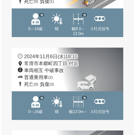
死亡
負傷
(0)
(1)
他
他
0～24歳
晴
幅9.0～
３灯式信号
13.0m
2024年11月6日(水)18:10
常滑市本郷町四丁目 付近
車両相互 中破事故
普通乗用車
(2)
死亡
負傷
(0)
(3)
他
他
0～24歳
晴
幅13.0m～
３灯式信号