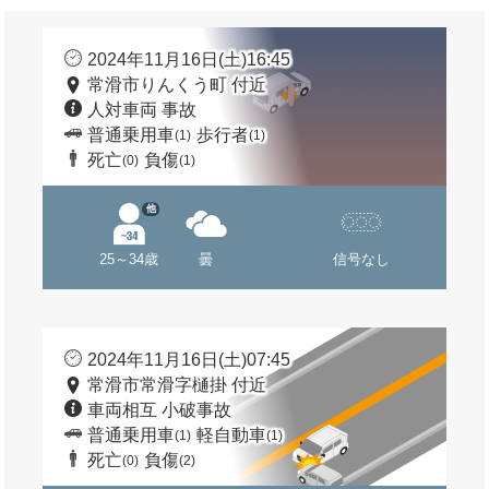
2024年11月16日(土)16:45
常滑市りんくう町 付近
人対車両 事故
普通乗用車
歩行者
(1)
(1)
死亡
負傷
(0)
(1)
他
25～34歳
曇
信号なし
2024年11月16日(土)07:45
常滑市常滑字樋掛 付近
車両相互 小破事故
普通乗用車
軽自動車
(1)
(1)
死亡
負傷
(0)
(2)