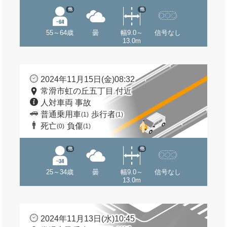
他
他
55～64歳
曇
幅9.0～
信号なし
13.0m
2024年11月15日(金)08:32
常滑市虹の丘五丁目 付近
人対車両 事故
普通乗用車
歩行者
(1)
(1)
死亡
負傷
(0)
(1)
他
他
25～34歳
曇
幅9.0～
信号なし
13.0m
2024年11月13日(水)10:45