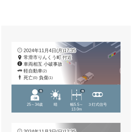
2024年11月4日(月)17:35
常滑市りんくう町 付近
車両相互 小破事故
軽自動車
(2)
死亡
負傷
(0)
(1)
他
他
25～34歳
晴
幅5.5～
３灯式信号
13.0m
2024年11月3日(日)12:35