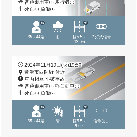
普通乗用車
歩行者
(1)
(1)
死亡
負傷
(0)
(1)
他
他
35～44歳
雨
幅5.5～
３灯式信号
13.0m
2024年11月19日(火)19:50
常滑市西阿野 付近
車両相互 小破事故
普通乗用車
軽自動車
(1)
(1)
死亡
負傷
(0)
(2)
他
他
35～44歳
晴
幅5.5～
信号なし
9.0m