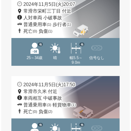
2024年11月5日(火)20:07
常滑市栄町三丁目 付近
人対車両 小破事故
普通乗用車
歩行者
(1)
(1)
死亡
負傷
(0)
(1)
他
他
25～34歳
晴
幅5.5～
信号なし
9.0m
2024年11月5日(火)17:50
常滑市久米 付近
車両相互 中破事故
普通乗用車
軽貨物車
(3)
(1)
死亡
負傷
(0)
(2)
他
他