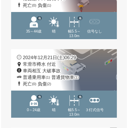
死亡
負傷
(0)
(1)
他
他
35～44歳
晴
幅5.5～
信号なし
13.0m
2024年12月21日(土)06:29
常滑市樽水 付近
車両相互 大破事故
普通乗用車
普通貨物車
(1)
(1)
死亡
負傷
(0)
(2)
他
他
0～24歳
晴
幅5.5～
３灯式信号
13.0m