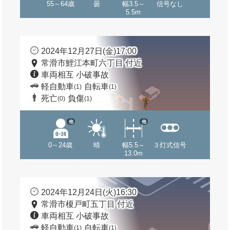
55～64歳
曇
幅3.5～
信号なし
5.5m
2024年12月27日(金)17:00
常滑市鯉江本町六丁目 付近
車両相互 小破事故
軽自動車
自転車
(1)
(1)
死亡
負傷
(0)
(1)
他
他
0～24歳
晴
幅5.5～
３灯式信号
13.0m
2024年12月24日(火)16:30
常滑市榎戸町五丁目 付近
車両相互 小破事故
軽自動車
自転車
(1)
(1)