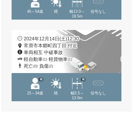
45～54歳
晴
幅13.0～
信号なし
19.5m
2024年12月14日(土)12:30
常滑市本郷町四丁目 付近
車両相互 中破事故
軽自動車
軽貨物車
(1)
(1)
死亡
負傷
(0)
(2)
他
他
25～34歳
晴
幅5.5～
信号なし
13.0m