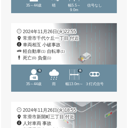
35～44歳
晴
幅5.5～
信号なし
9.0m
2024年11月26日(火)22:55
常滑市千代ケ丘一丁目 付近
車両相互 小破事故
軽自動車
自転車
(1)
(1)
死亡
負傷
(0)
(1)
他
他
35～44歳
雨
幅13.0m～
３灯式信号
2024年11月26日(火)18:55
常滑市新開町三丁目 付近
人対車両 事故