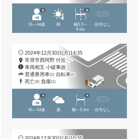
他
他
35～44歳
晴
幅5.5～
信号なし
9.0m
2024年12月30日(月)14:35
常滑市西阿野 付近
車両相互 小破事故
普通乗用車
自転車
(1)
(1)
死亡
負傷
(0)
(1)
他
他
45～54歳
曇
幅～5.5m
信号なし
2024年12月30日(月)10:35