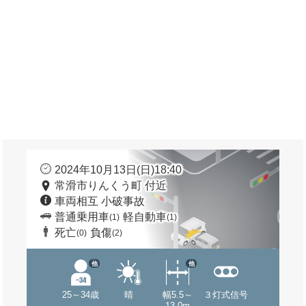
2024年10月13日(日)18:40
常滑市りんくう町 付近
車両相互 小破事故
普通乗用車
軽自動車
(1)
(1)
死亡
負傷
(0)
(2)
他
他
25～34歳
晴
幅5.5～
３灯式信号
13.0m