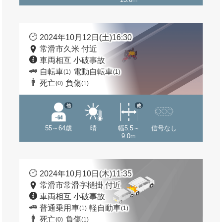
2024年10月12日(土)16:30
常滑市久米 付近
車両相互 小破事故
自転車
電動自転車
(1)
(1)
死亡
負傷
(0)
(1)
他
他
55～64歳
晴
幅5.5～
信号なし
9.0m
2024年10月10日(木)11:35
常滑市常滑字樋掛 付近
車両相互 小破事故
普通乗用車
軽自動車
(1)
(1)
死亡
負傷
(0)
(1)