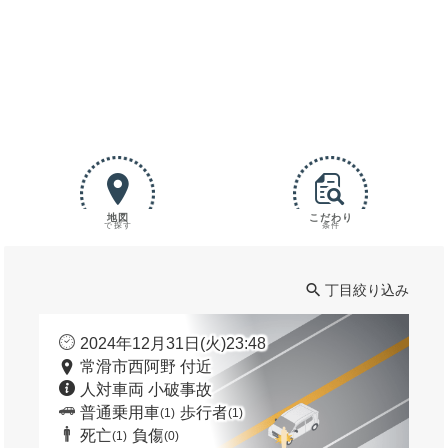
地図
こだわり
で探す
条件
丁目絞り込み
2024年12月31日(火)23:48
常滑市西阿野 付近
人対車両 小破事故
普通乗用車
歩行者
(1)
(1)
死亡
負傷
(1)
(0)