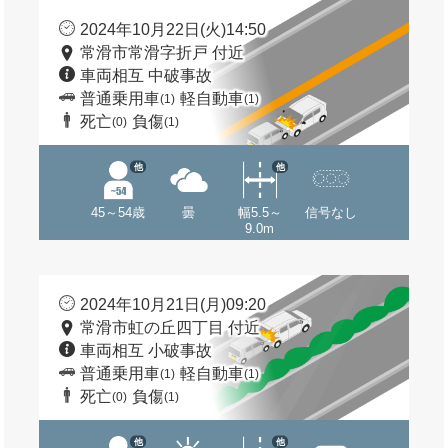
2024年10月22日(火)14:50
常滑市常滑字折戸 付近
車両相互 中破事故
普通乗用車
軽自動車
(1)
(1)
死亡
負傷
(0)
(1)
他
他
45～54歳
曇
幅5.5～
信号なし
9.0m
2024年10月21日(月)09:20
常滑市虹の丘四丁目 付近
車両相互 小破事故
普通乗用車
軽自動車
(1)
(1)
死亡
負傷
(0)
(1)
他
他