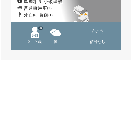
車両相互 小破事故
普通乗用車
(2)
死亡
負傷
(0)
(1)
他
0～24歳
曇
信号なし