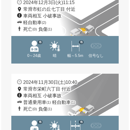
2024年12月3日(火)11:15
常滑市虹の丘七丁目 付近
車両相互 小破事故
軽自動車
(2)
死亡
負傷
(0)
(1)
他
他
0～24歳
晴
幅～5.5m
信号なし
2024年11月30日(土)10:40
常滑市栄町六丁目 付近
車両相互 小破事故
普通乗用車
軽自動車
(1)
(1)
死亡
負傷
(0)
(1)
他
他