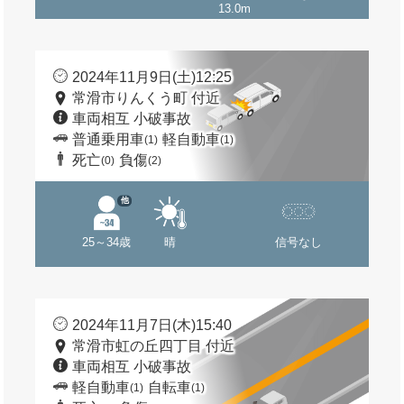
13.0m
2024年11月9日(土)12:25
常滑市りんくう町 付近
車両相互 小破事故
普通乗用車
軽自動車
(1)
(1)
死亡
負傷
(0)
(2)
他
25～34歳
晴
信号なし
2024年11月7日(木)15:40
常滑市虹の丘四丁目 付近
車両相互 小破事故
軽自動車
自転車
(1)
(1)