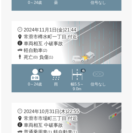
0～24歳
曇
信号なし
2024年11月1日(金)21:44
常滑市樽水町一丁目 付近
車両相互 小破事故
軽自動車
(2)
死亡
負傷
(0)
(1)
他
他
0～24歳
雨
幅5.5～
信号なし
9.0m
2024年10月31日(木)22:55
常滑市市場町三丁目 付近
車両相互 中破事故
普通乗用車
軽自動車
(1)
(1)