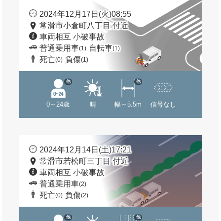
2024年12月17日(火)08:55
常滑市小倉町八丁目 付近
車両相互 小破事故
普通乗用車
自転車
(1)
(1)
死亡
負傷
(0)
(1)
他
他
0～24歳
晴
幅～5.5m
信号なし
2024年12月14日(土)17:21
常滑市若松町三丁目 付近
車両相互 小破事故
普通乗用車
(2)
死亡
負傷
(0)
(2)
他
他