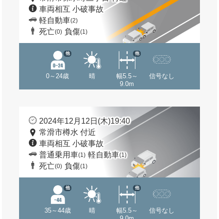
車両相互 小破事故
軽自動車
(2)
死亡
負傷
(0)
(1)
他
他
0～24歳
晴
幅5.5～
信号なし
9.0m
2024年12月12日(木)19:40
常滑市樽水 付近
車両相互 小破事故
普通乗用車
軽自動車
(1)
(1)
死亡
負傷
(0)
(1)
他
他
35～44歳
晴
幅5.5～
信号なし
9.0m