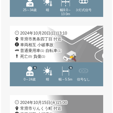
25～34歳
晴
幅9.0～
３灯式信号
13.0m
2024年10月20日(日)13:10
常滑市奥条四丁目 付近
車両相互 小破事故
普通乗用車
自転車
(1)
(1)
死亡
負傷
(0)
(1)
他
他
0～24歳
晴
幅～5.5m
信号なし
2024年10月15日(火)15:00
常滑市りんくう町 付近