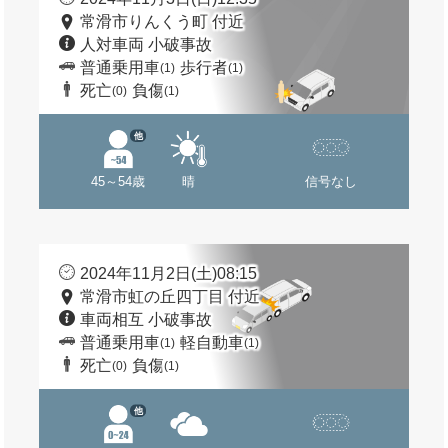
常滑市りんくう町 付近
人対車両 小破事故
普通乗用車
歩行者
(1)
(1)
死亡
負傷
(0)
(1)
他
45～54歳
晴
信号なし
2024年11月2日(土)08:15
常滑市虹の丘四丁目 付近
車両相互 小破事故
普通乗用車
軽自動車
(1)
(1)
死亡
負傷
(0)
(1)
他