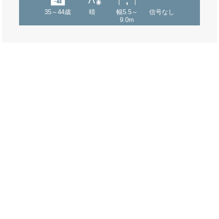
35～44歳
晴
幅5.5～
信号なし
9.0m