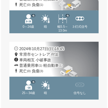
死亡
負傷
(0)
(1)
他
他
0～24歳
晴
幅5.5～
３灯式信号
13.0m
2024年10月27日(日)18:45
常滑市セントレア 付近
車両相互 小破事故
普通乗用車
軽自動車
(1)
(1)
死亡
負傷
(0)
(3)
他
25～34歳
晴
信号なし