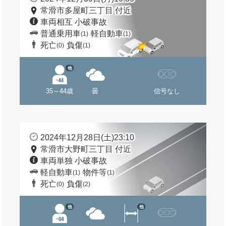
常滑市多屋町三丁目 付近
車両相互 小破事故
普通乗用車
軽自動車
(1)
(1)
死亡
負傷
(0)
(1)
他
35～44歳
曇
信号なし
2024年12月28日(土)23:10
常滑市大野町三丁目 付近
車両単独 小破事故
軽自動車
物件等
(1)
(1)
死亡
負傷
(0)
(2)
他
他