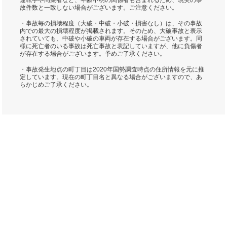
運転手や同乗者など、年齢不明の関係者も含まれるため、現実の事
故件数と一致しない場合がございます。ご注意ください。
・事故毎の損壊程度（大破・中破・小破・損害なし）は、その事故
内での最大の損壊程度が掲載されます。そのため、大破事故と表示
されていても、中破や小破の車両が存在する場合がございます。同
様に死亡者のいる事故は死亡事故と表記していますが、他に負傷者
が存在する場合がございます。予めご了承ください。
・事故発生地点の町丁目は2020年国勢調査時点の住所情報を元に推
定しています。現在の町丁目名と異なる場合がございますので、あ
らかじめご了承ください。