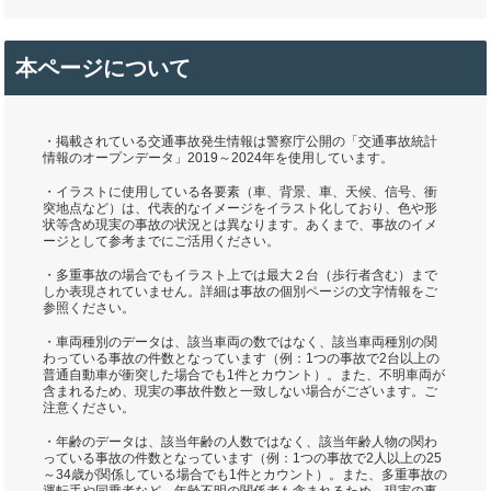
本ページについて
・掲載されている交通事故発生情報は警察庁公開の「交通事故統計
情報のオープンデータ」2019～2024年を使用しています。
・イラストに使用している各要素（車、背景、車、天候、信号、衝
突地点など）は、代表的なイメージをイラスト化しており、色や形
状等含め現実の事故の状況とは異なります。あくまで、事故のイメ
ージとして参考までにご活用ください。
・多重事故の場合でもイラスト上では最大２台（歩行者含む）まで
しか表現されていません。詳細は事故の個別ページの文字情報をご
参照ください。
・車両種別のデータは、該当車両の数ではなく、該当車両種別の関
わっている事故の件数となっています（例：1つの事故で2台以上の
普通自動車が衝突した場合でも1件とカウント）。また、不明車両が
含まれるため、現実の事故件数と一致しない場合がございます。ご
注意ください。
・年齢のデータは、該当年齢の人数ではなく、該当年齢人物の関わ
っている事故の件数となっています（例：1つの事故で2人以上の25
～34歳が関係している場合でも1件とカウント）。また、多重事故の