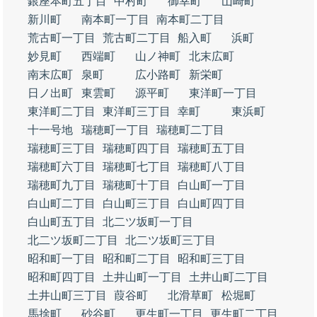
銀座本町五丁目
中村町
御幸町
山崎町
新川町
南本町一丁目
南本町二丁目
荒古町一丁目
荒古町二丁目
船入町
浜町
妙見町
西端町
山ノ神町
北末広町
南末広町
泉町
広小路町
新栄町
日ノ出町
東雲町
源平町
東洋町一丁目
東洋町二丁目
東洋町三丁目
幸町
東浜町
十一号地
瑞穂町一丁目
瑞穂町二丁目
瑞穂町三丁目
瑞穂町四丁目
瑞穂町五丁目
瑞穂町六丁目
瑞穂町七丁目
瑞穂町八丁目
瑞穂町九丁目
瑞穂町十丁目
白山町一丁目
白山町二丁目
白山町三丁目
白山町四丁目
白山町五丁目
北二ツ坂町一丁目
北二ツ坂町二丁目
北二ツ坂町三丁目
昭和町一丁目
昭和町二丁目
昭和町三丁目
昭和町四丁目
土井山町一丁目
土井山町二丁目
土井山町三丁目
葭谷町
北滑草町
松堀町
馬捨町
砂谷町
更生町一丁目
更生町二丁目