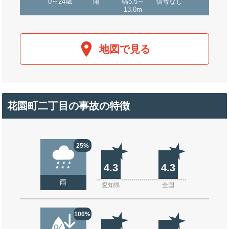
0～24歳
雨
幅5.5～
信号なし
13.0m
地図で見る
花園町二丁目の事故の特徴
25%
4.3
4.3
雨
愛知県
全国
100%