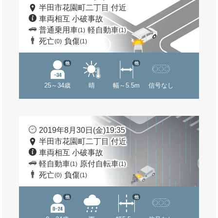
半田市花園町二丁目 付近
車両相互 小破事故
普通乗用車
軽自動車
(1)
(1)
死亡
負傷
(0)
(1)
他
他
25～34歳
晴
幅～5.5m
信号なし
2019年8月30日(金)19:35
半田市花園町二丁目 付近
車両相互 小破事故
軽自動車
原付自転車
(1)
(1)
死亡
負傷
(0)
(1)
他
他