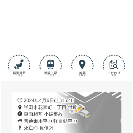
都道府県
沿線・駅
地図
こだわり
で探す
で探す
で探す
条件
2024年4月6日(土)15:40
半田市花園町二丁目 付近
車両相互 小破事故
普通乗用車
軽自動車
(1)
(1)
死亡
負傷
(0)
(2)