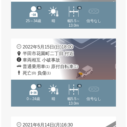
他
他
25～34歳
晴
幅5.5～
信号なし
13.0m
2022年5月15日(日)18:00
半田市花園町二丁目 付近
車両相互 小破事故
普通乗用車
原付自転車
(1)
(1)
死亡
負傷
(0)
(1)
他
他
0～24歳
晴
幅5.5～
信号なし
13.0m
2021年6月14日(月)16:30