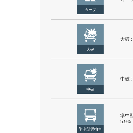
カーブ
大破 :
大破
中破 :
中破
準中型
5.9%
準中型貨物車