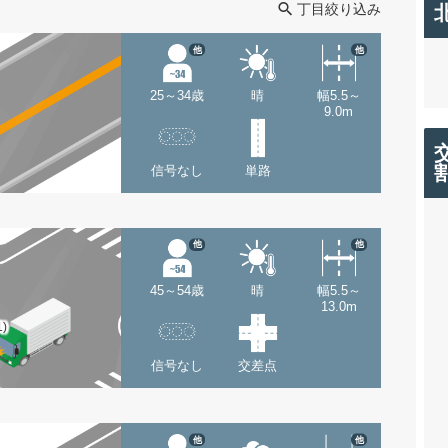
丁目絞り込み
他
他
25～34歳
晴
幅5.5～
9.0m
信号なし
単路
他
他
45～54歳
晴
幅5.5～
13.0m
1)
信号なし
交差点
他
他