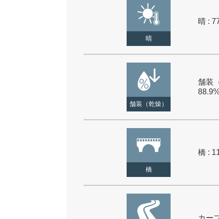
晴 : 7
晴
舗装（
88.9
舗装（乾燥）
橋 : 1
橋
カーブ 