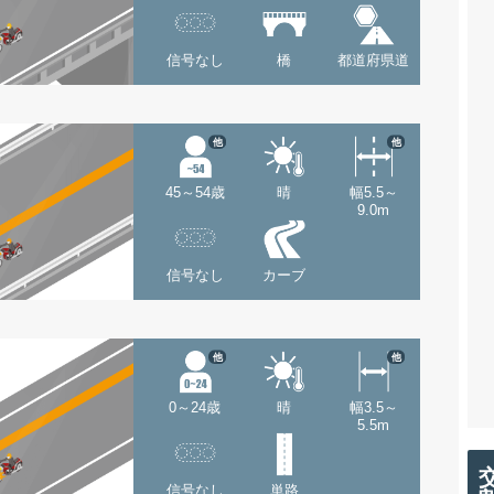
信号なし
橋
都道府県道
他
他
45～54歳
晴
幅5.5～
9.0m
信号なし
カーブ
他
他
0～24歳
晴
幅3.5～
5.5m
信号なし
単路