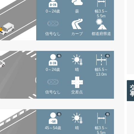
0～24歳
曇
幅3.5～
5.5m
信号なし
カーブ
都道府県道
他
他
0～24歳
晴
幅5.5～
13.0m
信号なし
交差点
他
他
45～54歳
晴
幅3.5～
5.5m