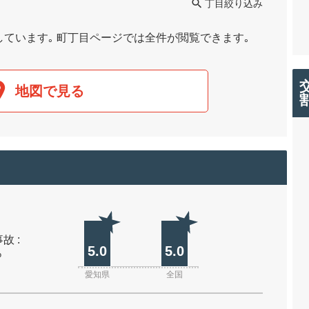
丁目絞り込み
しています｡ 町丁目ページでは全件が閲覧できます｡
地図で見る
故 :
5.0
5.0
%
愛知県
全国