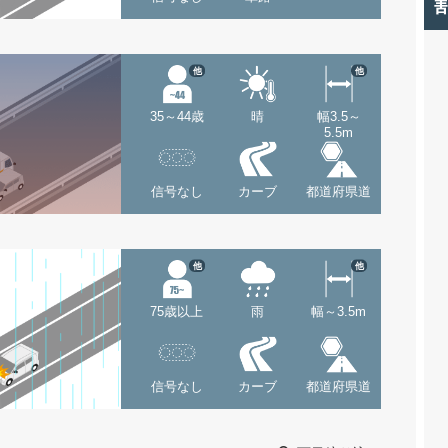
他
他
35～44歳
晴
幅3.5～
5.5m
信号なし
カーブ
都道府県道
他
他
75歳以上
雨
幅～3.5m
信号なし
カーブ
都道府県道