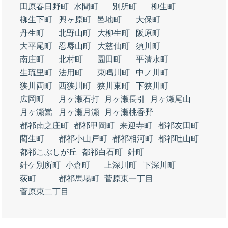
田原春日野町
水間町
別所町
柳生町
柳生下町
興ヶ原町
邑地町
大保町
丹生町
北野山町
大柳生町
阪原町
大平尾町
忍辱山町
大慈仙町
須川町
南庄町
北村町
園田町
平清水町
生琉里町
法用町
東鳴川町
中ノ川町
狭川両町
西狭川町
狭川東町
下狭川町
広岡町
月ヶ瀬石打
月ヶ瀬長引
月ヶ瀬尾山
月ヶ瀬嵩
月ヶ瀬月瀬
月ヶ瀬桃香野
都祁南之庄町
都祁甲岡町
来迎寺町
都祁友田町
藺生町
都祁小山戸町
都祁相河町
都祁吐山町
都祁こぶしが丘
都祁白石町
針町
針ケ別所町
小倉町
上深川町
下深川町
荻町
都祁馬場町
菅原東一丁目
菅原東二丁目