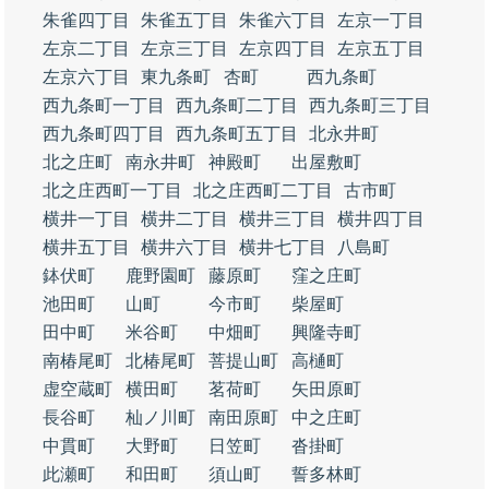
朱雀四丁目
朱雀五丁目
朱雀六丁目
左京一丁目
左京二丁目
左京三丁目
左京四丁目
左京五丁目
左京六丁目
東九条町
杏町
西九条町
西九条町一丁目
西九条町二丁目
西九条町三丁目
西九条町四丁目
西九条町五丁目
北永井町
北之庄町
南永井町
神殿町
出屋敷町
北之庄西町一丁目
北之庄西町二丁目
古市町
横井一丁目
横井二丁目
横井三丁目
横井四丁目
横井五丁目
横井六丁目
横井七丁目
八島町
鉢伏町
鹿野園町
藤原町
窪之庄町
池田町
山町
今市町
柴屋町
田中町
米谷町
中畑町
興隆寺町
南椿尾町
北椿尾町
菩提山町
高樋町
虚空蔵町
横田町
茗荷町
矢田原町
長谷町
杣ノ川町
南田原町
中之庄町
中貫町
大野町
日笠町
沓掛町
此瀬町
和田町
須山町
誓多林町