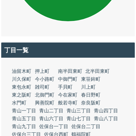
丁目一覧
油留木町
押上町
南半田東町
北半田東町
川久保町
今小路町
中御門町
東笹鉾町
東包永町
雑司町
手貝町
川上町
東之阪町
北御門町
今在家町
春日野町
水門町
興善院町
般若寺町
奈良阪町
青山一丁目
青山二丁目
青山三丁目
青山四丁目
青山五丁目
青山六丁目
青山七丁目
青山八丁目
青山九丁目
佐保台一丁目
佐保台二丁目
佐保台三丁目
佐保台西町
鶴福院町