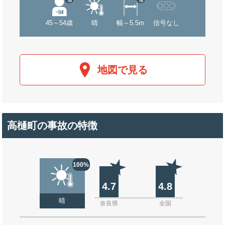
45～54歳
晴
幅～5.5m
信号なし
地図で見る
高樋町の事故の特徴
100%
4.7
4.8
晴
奈良県
全国