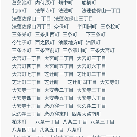
菖蒲池町
内侍原町
畑中町
船橋町
北市町
法華寺町
法蓮町
法蓮佐保山一丁目
法蓮佐保山二丁目
法蓮佐保山三丁目
法蓮佐保山四丁目
奈保町
半田開町
三条桧町
三条栄町
三条川西町
三条町
下三条町
今辻子町
西之阪町
油阪地方町
油阪町
三条本町
三条宮前町
三条添川町
三条大宮町
大宮町一丁目
大宮町二丁目
大宮町三丁目
大宮町四丁目
大宮町五丁目
大宮町六丁目
大宮町七丁目
芝辻町一丁目
芝辻町二丁目
芝辻町三丁目
芝辻町
芝辻町四丁目
大安寺町
大安寺一丁目
大安寺二丁目
大安寺三丁目
大安寺四丁目
大安寺五丁目
大安寺六丁目
大安寺七丁目
恋の窪一丁目
恋の窪二丁目
恋の窪三丁目
恋の窪東町
四条大路南町
柏木町
八条一丁目
八条二丁目
八条三丁目
八条四丁目
八条五丁目
八条町