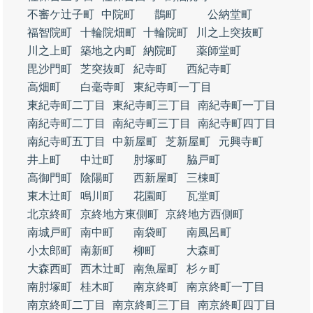
不審ケ辻子町
中院町
鵲町
公納堂町
福智院町
十輪院畑町
十輪院町
川之上突抜町
川之上町
築地之内町
納院町
薬師堂町
毘沙門町
芝突抜町
紀寺町
西紀寺町
高畑町
白毫寺町
東紀寺町一丁目
東紀寺町二丁目
東紀寺町三丁目
南紀寺町一丁目
南紀寺町二丁目
南紀寺町三丁目
南紀寺町四丁目
南紀寺町五丁目
中新屋町
芝新屋町
元興寺町
井上町
中辻町
肘塚町
脇戸町
高御門町
陰陽町
西新屋町
三棟町
東木辻町
鳴川町
花園町
瓦堂町
北京終町
京終地方東側町
京終地方西側町
南城戸町
南中町
南袋町
南風呂町
小太郎町
南新町
柳町
大森町
大森西町
西木辻町
南魚屋町
杉ヶ町
南肘塚町
桂木町
南京終町
南京終町一丁目
南京終町二丁目
南京終町三丁目
南京終町四丁目