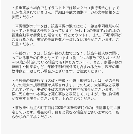
・多重事故の場合でもイラスト上では最大２台（歩行者含む）まで
しか表現されていません。詳細は事故の個別ページの文字情報をご
参照ください。
・車両種別のデータは、該当車両の数ではなく、該当車両種別の関
わっている事故の件数となっています（例：1つの事故で2台以上の
普通自動車が衝突した場合でも1件とカウント）。また、不明車両が
含まれるため、現実の事故件数と一致しない場合がございます。ご
注意ください。
・年齢のデータは、該当年齢の人数ではなく、該当年齢人物の関わ
っている事故の件数となっています（例：1つの事故で2人以上の25
～34歳が関係している場合でも1件とカウント）。また、多重事故の
運転手や同乗者など、年齢不明の関係者も含まれるため、現実の事
故件数と一致しない場合がございます。ご注意ください。
・事故毎の損壊程度（大破・中破・小破・損害なし）は、その事故
内での最大の損壊程度が掲載されます。そのため、大破事故と表示
されていても、中破や小破の車両が存在する場合がございます。同
様に死亡者のいる事故は死亡事故と表記していますが、他に負傷者
が存在する場合がございます。予めご了承ください。
・事故発生地点の町丁目は2020年国勢調査時点の住所情報を元に推
定しています。現在の町丁目名と異なる場合がございますので、あ
らかじめご了承ください。