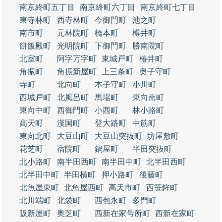
南京終町五丁目
南京終町六丁目
南京終町七丁目
東寺林町
西寺林町
今御門町
池之町
南市町
元林院町
橋本町
樽井町
餅飯殿町
光明院町
下御門町
勝南院町
北室町
阿字万字町
東城戸町
椿井町
角振町
角振新屋町
上三条町
奥子守町
寺町
北向町
本子守町
小川町
西城戸町
北風呂町
馬場町
東向南町
東向中町
西御門町
小西町
林小路町
高天町
漢国町
登大路町
中筋町
東向北町
大豆山町
大豆山突抜町
坊屋敷町
花芝町
宿院町
鍋屋町
半田突抜町
北小路町
南半田西町
南半田中町
北半田西町
北半田中町
半田横町
押小路町
後藤町
北魚屋東町
北魚屋西町
高天市町
西笹鉾町
北川端町
北袋町
西包永町
多門町
阪新屋町
奥芝町
西新在家号所町
西新在家町