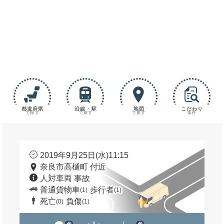
都道府県
沿線・駅
地図
こだわり
で探す
で探す
で探す
条件
2019年9月25日(水)11:15
奈良市高樋町 付近
人対車両 事故
普通貨物車
歩行者
(1)
(1)
死亡
負傷
(0)
(1)
他
他