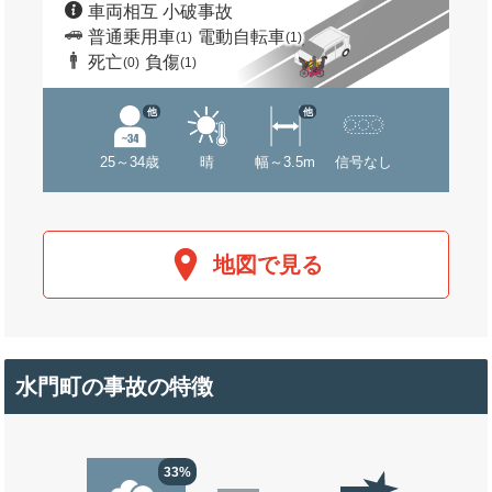
車両相互 小破事故
普通乗用車
電動自転車
(1)
(1)
死亡
負傷
(0)
(1)
他
他
25～34歳
晴
幅～3.5m
信号なし
地図で見る
水門町の事故の特徴
33%