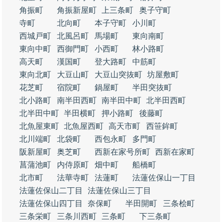
角振町
角振新屋町
上三条町
奥子守町
寺町
北向町
本子守町
小川町
西城戸町
北風呂町
馬場町
東向南町
東向中町
西御門町
小西町
林小路町
高天町
漢国町
登大路町
中筋町
東向北町
大豆山町
大豆山突抜町
坊屋敷町
花芝町
宿院町
鍋屋町
半田突抜町
北小路町
南半田西町
南半田中町
北半田西町
北半田中町
半田横町
押小路町
後藤町
北魚屋東町
北魚屋西町
高天市町
西笹鉾町
北川端町
北袋町
西包永町
多門町
阪新屋町
奥芝町
西新在家号所町
西新在家町
菖蒲池町
内侍原町
畑中町
船橋町
北市町
法華寺町
法蓮町
法蓮佐保山一丁目
法蓮佐保山二丁目
法蓮佐保山三丁目
法蓮佐保山四丁目
奈保町
半田開町
三条桧町
三条栄町
三条川西町
三条町
下三条町