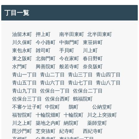
丁目一覧
油留木町
押上町
南半田東町
北半田東町
川久保町
今小路町
中御門町
東笹鉾町
東包永町
雑司町
手貝町
川上町
東之阪町
北御門町
今在家町
春日野町
水門町
興善院町
般若寺町
奈良阪町
青山一丁目
青山二丁目
青山三丁目
青山四丁目
青山五丁目
青山六丁目
青山七丁目
青山八丁目
青山九丁目
佐保台一丁目
佐保台二丁目
佐保台三丁目
佐保台西町
鶴福院町
不審ケ辻子町
中院町
鵲町
公納堂町
福智院町
十輪院畑町
十輪院町
川之上突抜町
川之上町
築地之内町
納院町
薬師堂町
毘沙門町
芝突抜町
紀寺町
西紀寺町