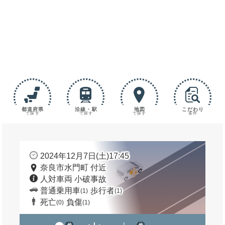
都道府県
沿線・駅
地図
こだわり
で探す
で探す
で探す
条件
2024年12月7日(土)17:45
奈良市水門町 付近
人対車両 小破事故
普通乗用車
歩行者
(1)
(1)
死亡
負傷
(0)
(1)
他
他