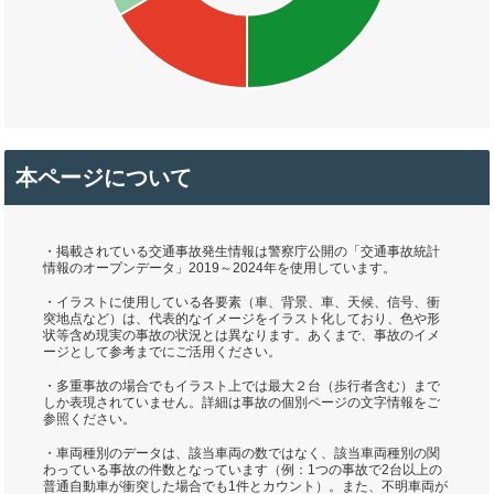
本ページについて
・掲載されている交通事故発生情報は警察庁公開の「交通事故統計
情報のオープンデータ」2019～2024年を使用しています。
・イラストに使用している各要素（車、背景、車、天候、信号、衝
突地点など）は、代表的なイメージをイラスト化しており、色や形
状等含め現実の事故の状況とは異なります。あくまで、事故のイメ
ージとして参考までにご活用ください。
・多重事故の場合でもイラスト上では最大２台（歩行者含む）まで
しか表現されていません。詳細は事故の個別ページの文字情報をご
参照ください。
・車両種別のデータは、該当車両の数ではなく、該当車両種別の関
わっている事故の件数となっています（例：1つの事故で2台以上の
普通自動車が衝突した場合でも1件とカウント）。また、不明車両が