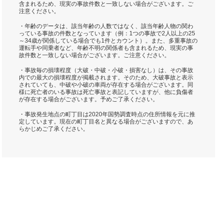
含まれるため、現実の事故件数と一致しない場合がございます。ご
注意ください。
・年齢のデータは、該当年齢の人数ではなく、該当年齢人物の関わ
っている事故の件数となっています（例：1つの事故で2人以上の25
～34歳が関係している場合でも1件とカウント）。また、多重事故の
運転手や同乗者など、年齢不明の関係者も含まれるため、現実の事
故件数と一致しない場合がございます。ご注意ください。
・事故毎の損壊程度（大破・中破・小破・損害なし）は、その事故
内での最大の損壊程度が掲載されます。そのため、大破事故と表示
されていても、中破や小破の車両が存在する場合がございます。同
様に死亡者のいる事故は死亡事故と表記していますが、他に負傷者
が存在する場合がございます。予めご了承ください。
・事故発生地点の町丁目は2020年国勢調査時点の住所情報を元に推
定しています。現在の町丁目名と異なる場合がございますので、あ
らかじめご了承ください。