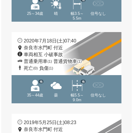
25～34歳
晴
幅3.5～
信号なし
5.5m
2020年7月18日(土)07:40
奈良市水門町 付近
車両相互 小破事故
普通乗用車
普通貨物車
(1)
(1)
死亡
負傷
(0)
(1)
他
他
35～44歳
曇
幅5.5～
信号なし
9.0m
2019年5月25日(土)08:23
奈良市水門町 付近