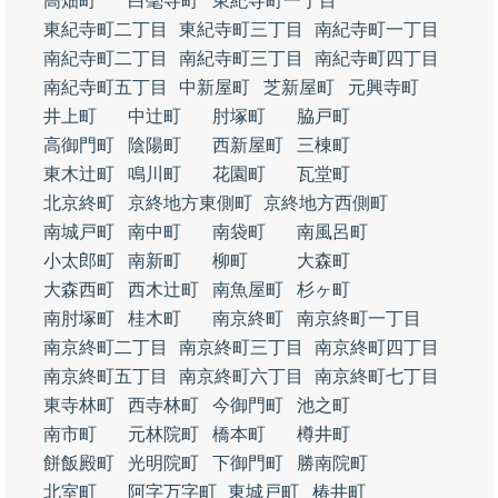
高畑町
白毫寺町
東紀寺町一丁目
東紀寺町二丁目
東紀寺町三丁目
南紀寺町一丁目
南紀寺町二丁目
南紀寺町三丁目
南紀寺町四丁目
南紀寺町五丁目
中新屋町
芝新屋町
元興寺町
井上町
中辻町
肘塚町
脇戸町
高御門町
陰陽町
西新屋町
三棟町
東木辻町
鳴川町
花園町
瓦堂町
北京終町
京終地方東側町
京終地方西側町
南城戸町
南中町
南袋町
南風呂町
小太郎町
南新町
柳町
大森町
大森西町
西木辻町
南魚屋町
杉ヶ町
南肘塚町
桂木町
南京終町
南京終町一丁目
南京終町二丁目
南京終町三丁目
南京終町四丁目
南京終町五丁目
南京終町六丁目
南京終町七丁目
東寺林町
西寺林町
今御門町
池之町
南市町
元林院町
橋本町
樽井町
餅飯殿町
光明院町
下御門町
勝南院町
北室町
阿字万字町
東城戸町
椿井町