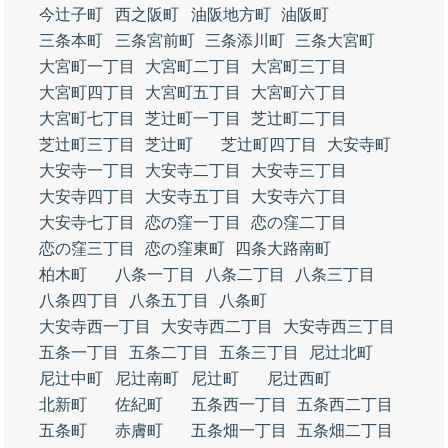
今辻子町
西之阪町
油阪地方町
油阪町
三条本町
三条宮前町
三条添川町
三条大宮町
大宮町一丁目
大宮町二丁目
大宮町三丁目
大宮町四丁目
大宮町五丁目
大宮町六丁目
大宮町七丁目
芝辻町一丁目
芝辻町二丁目
芝辻町三丁目
芝辻町
芝辻町四丁目
大安寺町
大安寺一丁目
大安寺二丁目
大安寺三丁目
大安寺四丁目
大安寺五丁目
大安寺六丁目
大安寺七丁目
恋の窪一丁目
恋の窪二丁目
恋の窪三丁目
恋の窪東町
四条大路南町
柏木町
八条一丁目
八条二丁目
八条三丁目
八条四丁目
八条五丁目
八条町
大安寺西一丁目
大安寺西二丁目
大安寺西三丁目
五条一丁目
五条二丁目
五条三丁目
尼辻北町
尼辻中町
尼辻南町
尼辻町
尼辻西町
北新町
佐紀町
五条西一丁目
五条西二丁目
五条町
赤膚町
五条畑一丁目
五条畑二丁目