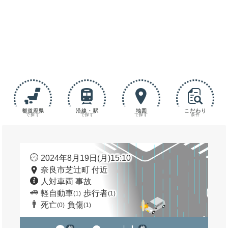
都道府県
沿線・駅
地図
こだわり
で探す
で探す
で探す
条件
2024年8月19日(月)15:10
奈良市芝辻町 付近
人対車両 事故
軽自動車
歩行者
(1)
(1)
死亡
負傷
(0)
(1)
他
他