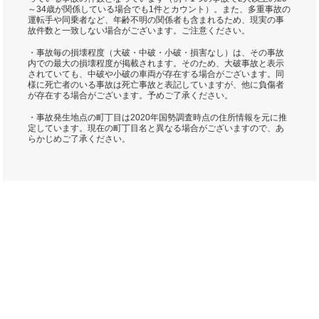
～34歳が関係している場合でも1件とカウント）。また、多重事故の
運転手や同乗者など、年齢不明の関係者も含まれるため、現実の事
故件数と一致しない場合がございます。ご注意ください。
・事故毎の損壊程度（大破・中破・小破・損害なし）は、その事故
内での最大の損壊程度が掲載されます。そのため、大破事故と表示
されていても、中破や小破の車両が存在する場合がございます。同
様に死亡者のいる事故は死亡事故と表記していますが、他に負傷者
が存在する場合がございます。予めご了承ください。
・事故発生地点の町丁目は2020年国勢調査時点の住所情報を元に推
定しています。現在の町丁目名と異なる場合がございますので、あ
らかじめご了承ください。