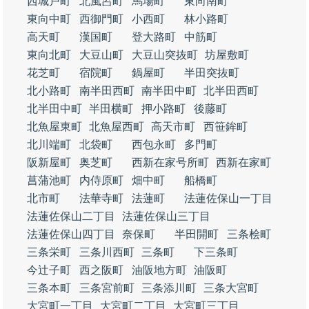
西城戸町
北風呂町
馬場町
東向南町
東向中町
西御門町
小西町
林小路町
高天町
漢国町
登大路町
中筋町
東向北町
大豆山町
大豆山突抜町
坊屋敷町
花芝町
宿院町
鍋屋町
半田突抜町
北小路町
南半田西町
南半田中町
北半田西町
北半田中町
半田横町
押小路町
後藤町
北魚屋東町
北魚屋西町
高天市町
西笹鉾町
北川端町
北袋町
西包永町
多門町
阪新屋町
奥芝町
西新在家号所町
西新在家町
菖蒲池町
内侍原町
畑中町
船橋町
北市町
法華寺町
法蓮町
法蓮佐保山一丁目
法蓮佐保山二丁目
法蓮佐保山三丁目
法蓮佐保山四丁目
奈保町
半田開町
三条桧町
三条栄町
三条川西町
三条町
下三条町
今辻子町
西之阪町
油阪地方町
油阪町
三条本町
三条宮前町
三条添川町
三条大宮町
大宮町一丁目
大宮町二丁目
大宮町三丁目