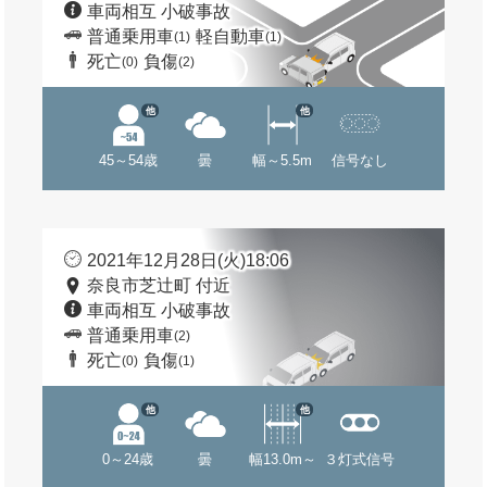
車両相互 小破事故
普通乗用車
軽自動車
(1)
(1)
死亡
負傷
(0)
(2)
他
他
45～54歳
曇
幅～5.5m
信号なし
2021年12月28日(火)18:06
奈良市芝辻町 付近
車両相互 小破事故
普通乗用車
(2)
死亡
負傷
(0)
(1)
他
他
0～24歳
曇
幅13.0m～
３灯式信号