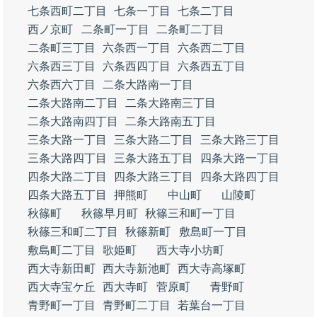
七条西町二丁目
七条一丁目
七条二丁目
西ノ京町
二条町一丁目
二条町二丁目
二条町三丁目
六条西一丁目
六条西二丁目
六条西三丁目
六条西四丁目
六条西五丁目
六条西六丁目
二条大路南一丁目
二条大路南二丁目
二条大路南三丁目
二条大路南四丁目
二条大路南五丁目
三条大路一丁目
三条大路二丁目
三条大路三丁目
三条大路四丁目
三条大路五丁目
四条大路一丁目
四条大路二丁目
四条大路三丁目
四条大路四丁目
四条大路五丁目
押熊町
中山町
山陵町
秋篠町
秋篠早月町
秋篠三和町一丁目
秋篠三和町二丁目
秋篠新町
敷島町一丁目
敷島町二丁目
歌姫町
西大寺小坊町
西大寺新田町
西大寺新池町
西大寺高塚町
西大寺宝ケ丘
西大寺町
菅原町
青野町
青野町一丁目
青野町二丁目
若葉台一丁目