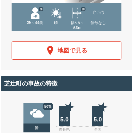
他
他
35～44歳
晴
幅5.5～
信号なし
9.0m
地図で見る
芝辻町の事故の特徴
50%
5.0
5.0
曇
奈良県
全国