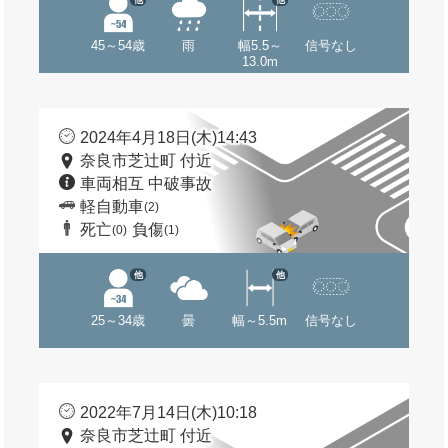
45～54歳
雨
幅5.5～
信号なし
13.0m
2024年4月18日(木)14:43
奈良市芝辻町 付近
車両相互 中破事故
軽自動車
(2)
死亡
負傷
(0)
(1)
他
他
25～34歳
曇
幅～5.5m
信号なし
2022年7月14日(木)10:18
奈良市芝辻町 付近