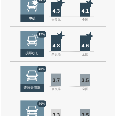
4.3
4.1
中破
奈良県
全国
17%
4.8
4.6
損壊なし
奈良県
全国
40%
3.7
3.5
普通乗用車
奈良県
全国
30%
3.3
3.5