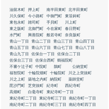
油留木町
押上町
南半田東町
北半田東町
川久保町
今小路町
中御門町
東笹鉾町
東包永町
雑司町
手貝町
川上町
東之阪町
北御門町
今在家町
春日野町
水門町
興善院町
般若寺町
奈良阪町
青山一丁目
青山二丁目
青山三丁目
青山四丁目
青山五丁目
青山六丁目
青山七丁目
青山八丁目
青山九丁目
佐保台一丁目
佐保台二丁目
佐保台三丁目
佐保台西町
鶴福院町
不審ケ辻子町
中院町
鵲町
公納堂町
福智院町
十輪院畑町
十輪院町
川之上突抜町
川之上町
築地之内町
納院町
薬師堂町
毘沙門町
芝突抜町
紀寺町
西紀寺町
高畑町
白毫寺町
東紀寺町一丁目
東紀寺町二丁目
東紀寺町三丁目
南紀寺町一丁目
南紀寺町二丁目
南紀寺町三丁目
南紀寺町四丁目