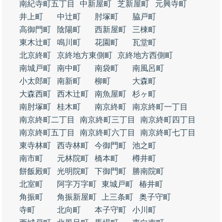
南紀寺町五丁目
中新屋町
芝新屋町
元興寺町
井上町
中辻町
肘塚町
脇戸町
高御門町
陰陽町
西新屋町
三棟町
東木辻町
鳴川町
花園町
瓦堂町
北京終町
京終地方東側町
京終地方西側町
南城戸町
南中町
南袋町
南風呂町
小太郎町
南新町
柳町
大森町
大森西町
西木辻町
南魚屋町
杉ヶ町
南肘塚町
桂木町
南京終町
南京終町一丁目
南京終町二丁目
南京終町三丁目
南京終町四丁目
南京終町五丁目
南京終町六丁目
南京終町七丁目
東寺林町
西寺林町
今御門町
池之町
南市町
元林院町
橋本町
樽井町
餅飯殿町
光明院町
下御門町
勝南院町
北室町
阿字万字町
東城戸町
椿井町
角振町
角振新屋町
上三条町
奥子守町
寺町
北向町
本子守町
小川町