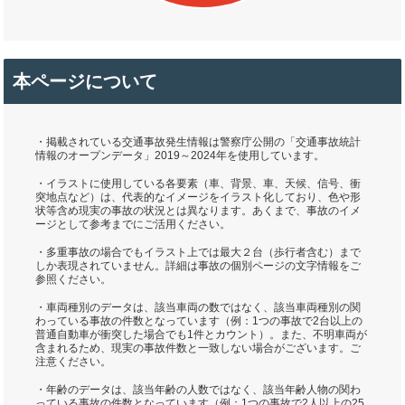
本ページについて
・掲載されている交通事故発生情報は警察庁公開の「交通事故統計
情報のオープンデータ」2019～2024年を使用しています。
・イラストに使用している各要素（車、背景、車、天候、信号、衝
突地点など）は、代表的なイメージをイラスト化しており、色や形
状等含め現実の事故の状況とは異なります。あくまで、事故のイメ
ージとして参考までにご活用ください。
・多重事故の場合でもイラスト上では最大２台（歩行者含む）まで
しか表現されていません。詳細は事故の個別ページの文字情報をご
参照ください。
・車両種別のデータは、該当車両の数ではなく、該当車両種別の関
わっている事故の件数となっています（例：1つの事故で2台以上の
普通自動車が衝突した場合でも1件とカウント）。また、不明車両が
含まれるため、現実の事故件数と一致しない場合がございます。ご
注意ください。
・年齢のデータは、該当年齢の人数ではなく、該当年齢人物の関わ
っている事故の件数となっています（例：1つの事故で2人以上の25