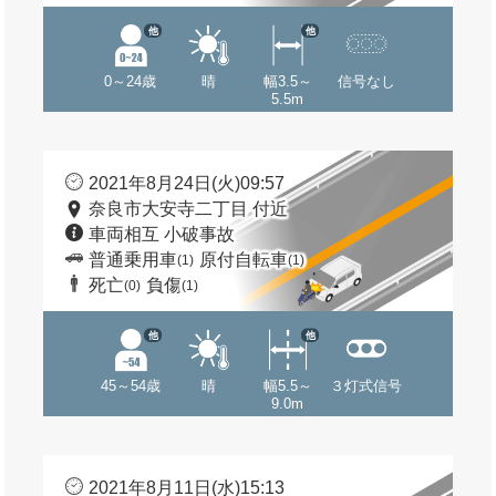
他
他
0～24歳
晴
幅3.5～
信号なし
5.5m
2021年8月24日(火)09:57
奈良市大安寺二丁目 付近
車両相互 小破事故
普通乗用車
原付自転車
(1)
(1)
死亡
負傷
(0)
(1)
他
他
45～54歳
晴
幅5.5～
３灯式信号
9.0m
2021年8月11日(水)15:13