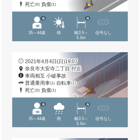
死亡
負傷
(0)
(1)
他
他
35～44歳
晴
幅3.5～
信号なし
5.5m
2021年4月4日(日)19:07
奈良市大安寺二丁目 付近
車両相互 小破事故
普通乗用車
自転車
(1)
(1)
死亡
負傷
(0)
(1)
他
他
35～44歳
雨
幅3.5～
信号なし
5.5m