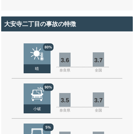
大安寺二丁目の事故の特徴
80%
3.6
3.7
晴
奈良県
全国
90%
3.5
3.7
小破
奈良県
全国
5%