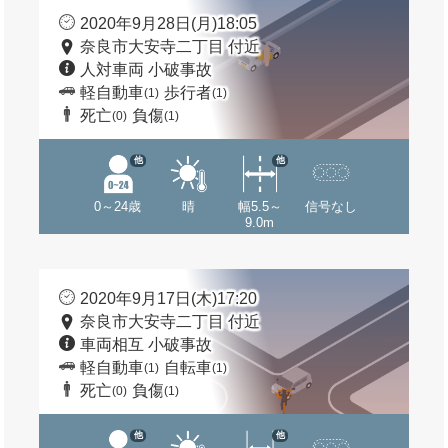
2020年9月28日(月)18:05
奈良市大安寺二丁目 付近
人対車両 小破事故
軽自動車
歩行者
(1)
(1)
死亡
負傷
(0)
(1)
他
他
0～24歳
晴
幅5.5～
信号なし
9.0m
2020年9月17日(木)17:20
奈良市大安寺二丁目 付近
車両相互 小破事故
軽自動車
自転車
(1)
(1)
死亡
負傷
(0)
(1)
他
他