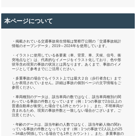
本ページについて
・掲載されている交通事故発生情報は警察庁公開の「交通事故統計
情報のオープンデータ」2019～2024年を使用しています。
・イラストに使用している各要素（車、背景、車、天候、信号、衝
突地点など）は、代表的なイメージをイラスト化しており、色や形
状等含め現実の事故の状況とは異なります。あくまで、事故のイメ
ージとして参考までにご活用ください。
・多重事故の場合でもイラスト上では最大２台（歩行者含む）まで
しか表現されていません。詳細は事故の個別ページの文字情報をご
参照ください。
・車両種別のデータは、該当車両の数ではなく、該当車両種別の関
わっている事故の件数となっています（例：1つの事故で2台以上の
普通自動車が衝突した場合でも1件とカウント）。また、不明車両が
含まれるため、現実の事故件数と一致しない場合がございます。ご
注意ください。
・年齢のデータは、該当年齢の人数ではなく、該当年齢人物の関わ
っている事故の件数となっています（例：1つの事故で2人以上の25
～34歳が関係している場合でも1件とカウント）。また、多重事故の