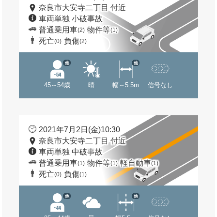
奈良市大安寺二丁目 付近
車両単独 小破事故
普通乗用車
物件等
(2)
(1)
死亡
負傷
(0)
(2)
他
他
45～54歳
晴
幅～5.5m
信号なし
2021年7月2日(金)10:30
奈良市大安寺二丁目 付近
車両単独 中破事故
普通乗用車
物件等
軽自動車
(1)
(1)
(1)
死亡
負傷
(0)
(1)
他
他