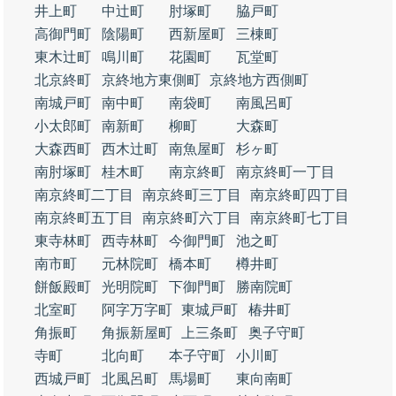
井上町
中辻町
肘塚町
脇戸町
高御門町
陰陽町
西新屋町
三棟町
東木辻町
鳴川町
花園町
瓦堂町
北京終町
京終地方東側町
京終地方西側町
南城戸町
南中町
南袋町
南風呂町
小太郎町
南新町
柳町
大森町
大森西町
西木辻町
南魚屋町
杉ヶ町
南肘塚町
桂木町
南京終町
南京終町一丁目
南京終町二丁目
南京終町三丁目
南京終町四丁目
南京終町五丁目
南京終町六丁目
南京終町七丁目
東寺林町
西寺林町
今御門町
池之町
南市町
元林院町
橋本町
樽井町
餅飯殿町
光明院町
下御門町
勝南院町
北室町
阿字万字町
東城戸町
椿井町
角振町
角振新屋町
上三条町
奥子守町
寺町
北向町
本子守町
小川町
西城戸町
北風呂町
馬場町
東向南町