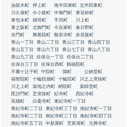
油留木町
押上町
南半田東町
北半田東町
川久保町
今小路町
中御門町
東笹鉾町
東包永町
雑司町
手貝町
川上町
東之阪町
北御門町
今在家町
春日野町
水門町
興善院町
般若寺町
奈良阪町
青山一丁目
青山二丁目
青山三丁目
青山四丁目
青山五丁目
青山六丁目
青山七丁目
青山八丁目
青山九丁目
佐保台一丁目
佐保台二丁目
佐保台三丁目
佐保台西町
鶴福院町
不審ケ辻子町
中院町
鵲町
公納堂町
福智院町
十輪院畑町
十輪院町
川之上突抜町
川之上町
築地之内町
納院町
薬師堂町
毘沙門町
芝突抜町
紀寺町
西紀寺町
高畑町
白毫寺町
東紀寺町一丁目
東紀寺町二丁目
東紀寺町三丁目
南紀寺町一丁目
南紀寺町二丁目
南紀寺町三丁目
南紀寺町四丁目
南紀寺町五丁目
中新屋町
芝新屋町
元興寺町