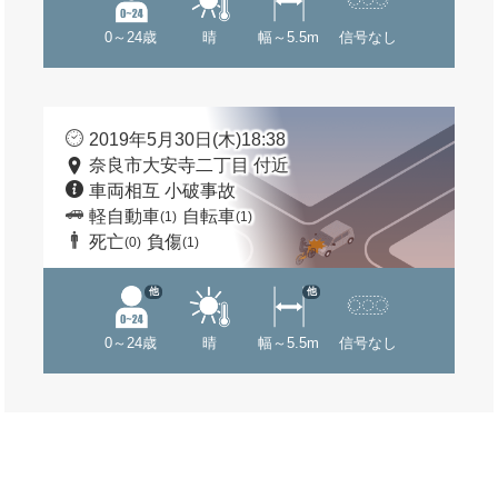
0～24歳
晴
幅～5.5m
信号なし
2019年5月30日(木)18:38
奈良市大安寺二丁目 付近
車両相互 小破事故
軽自動車
自転車
(1)
(1)
死亡
負傷
(0)
(1)
他
他
0～24歳
晴
幅～5.5m
信号なし