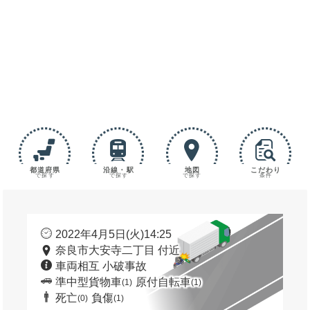
都道府県
沿線・駅
地図
こだわり
で探す
で探す
で探す
条件
2022年4月5日(火)14:25
奈良市大安寺二丁目 付近
車両相互 小破事故
準中型貨物車
原付自転車
(1)
(1)
死亡
負傷
(0)
(1)