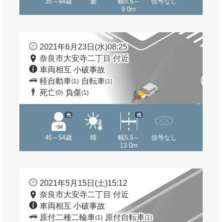
35～44歳
曇
幅5.5～
信号なし
9.0m
2021年6月23日(水)08:25
奈良市大安寺二丁目 付近
車両相互 小破事故
軽自動車
自転車
(1)
(1)
死亡
負傷
(0)
(1)
他
他
45～54歳
晴
幅5.5～
信号なし
13.0m
2021年5月15日(土)15:12
奈良市大安寺二丁目 付近
車両相互 小破事故
原付二種二輪車
原付自転車
(1)
(1)