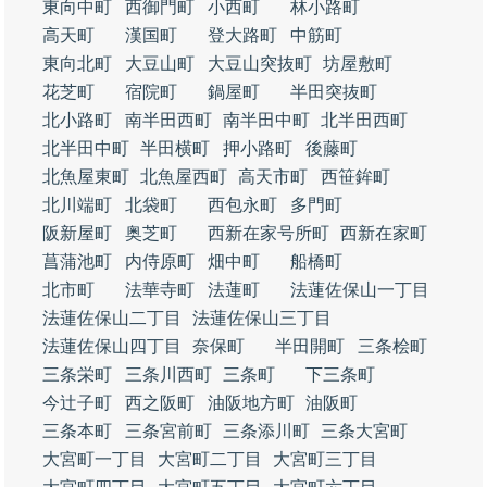
東向中町
西御門町
小西町
林小路町
高天町
漢国町
登大路町
中筋町
東向北町
大豆山町
大豆山突抜町
坊屋敷町
花芝町
宿院町
鍋屋町
半田突抜町
北小路町
南半田西町
南半田中町
北半田西町
北半田中町
半田横町
押小路町
後藤町
北魚屋東町
北魚屋西町
高天市町
西笹鉾町
北川端町
北袋町
西包永町
多門町
阪新屋町
奥芝町
西新在家号所町
西新在家町
菖蒲池町
内侍原町
畑中町
船橋町
北市町
法華寺町
法蓮町
法蓮佐保山一丁目
法蓮佐保山二丁目
法蓮佐保山三丁目
法蓮佐保山四丁目
奈保町
半田開町
三条桧町
三条栄町
三条川西町
三条町
下三条町
今辻子町
西之阪町
油阪地方町
油阪町
三条本町
三条宮前町
三条添川町
三条大宮町
大宮町一丁目
大宮町二丁目
大宮町三丁目