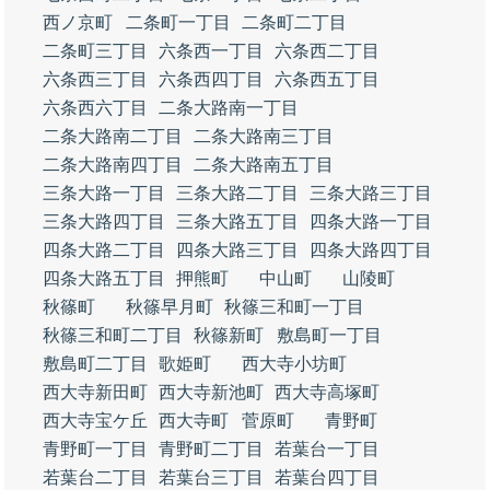
西ノ京町
二条町一丁目
二条町二丁目
二条町三丁目
六条西一丁目
六条西二丁目
六条西三丁目
六条西四丁目
六条西五丁目
六条西六丁目
二条大路南一丁目
二条大路南二丁目
二条大路南三丁目
二条大路南四丁目
二条大路南五丁目
三条大路一丁目
三条大路二丁目
三条大路三丁目
三条大路四丁目
三条大路五丁目
四条大路一丁目
四条大路二丁目
四条大路三丁目
四条大路四丁目
四条大路五丁目
押熊町
中山町
山陵町
秋篠町
秋篠早月町
秋篠三和町一丁目
秋篠三和町二丁目
秋篠新町
敷島町一丁目
敷島町二丁目
歌姫町
西大寺小坊町
西大寺新田町
西大寺新池町
西大寺高塚町
西大寺宝ケ丘
西大寺町
菅原町
青野町
青野町一丁目
青野町二丁目
若葉台一丁目
若葉台二丁目
若葉台三丁目
若葉台四丁目