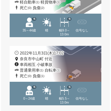
軽自動車
軽貨物車
(1)
(1)
死亡
負傷
(0)
(2)
他
他
35～44歳
晴
幅9.0～
信号なし
13.0m
2022年11月3日(木)17:02
奈良市中山町 付近
車両相互 小破事故
普通乗用車
自転車
(1)
(1)
死亡
負傷
(0)
(1)
他
他
0～24歳
晴
幅5.5～
信号なし
13.0m