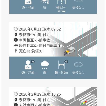
35～44歳
晴
幅5.5～
信号なし
9.0m
2020年6月11日(木)09:52
奈良市中山町 付近
車両相互 小破事故
軽自動車
原付自転車
(1)
(1)
死亡
負傷
(0)
(1)
他
他
65～74歳
雨
幅～5.5m
信号なし
2020年2月19日(水)16:25
奈良市中山町 付近
人対車両 小破事故