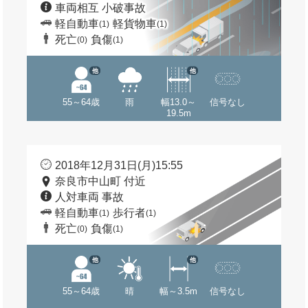
車両相互 小破事故
軽自動車
軽貨物車
(1)
(1)
死亡
負傷
(0)
(1)
他
他
55～64歳
雨
幅13.0～
信号なし
19.5m
2018年12月31日(月)15:55
奈良市中山町 付近
人対車両 事故
軽自動車
歩行者
(1)
(1)
死亡
負傷
(0)
(1)
他
他
55～64歳
晴
幅～3.5m
信号なし