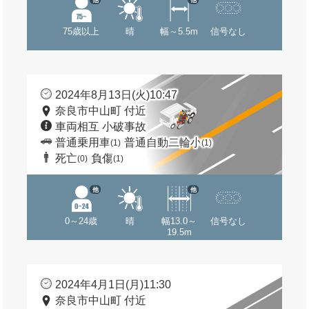
75歳以上
晴
幅～5.5m
信号なし
2024年8月13日(火)10:47
奈良市中山町 付近
車両相互 小破事故
普通乗用車
普通自動二輪小
(1)
(1)
死亡
負傷
(0)
(1)
他
他
0～24歳
晴
幅13.0～
信号なし
19.5m
2024年4月1日(月)11:30
奈良市中山町 付近