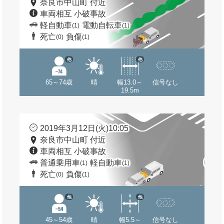
奈良市中山町 付近
車両相互 小破事故
軽自動車
電動自転車
(1)
(1)
死亡
負傷
(0)
(1)
他
他
65～74歳
晴
幅13.0～
信号なし
19.5m
2019年3月12日(火)10:05
奈良市中山町 付近
車両相互 小破事故
普通乗用車
軽自動車
(1)
(1)
死亡
負傷
(0)
(1)
他
他
45～54歳
晴
幅5.5～
信号なし