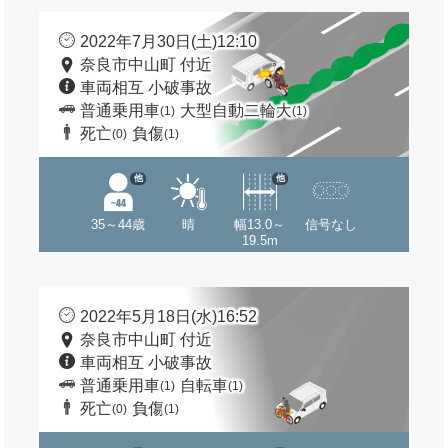
2022年7月30日(土)12:10
奈良市中山町 付近
車両相互 小破事故
普通乗用車
大型自動二輪大
(1)
(1)
死亡
負傷
(0)
(1)
他
他
35～44歳
晴
幅13.0～
信号なし
19.5m
2022年5月18日(水)16:52
奈良市中山町 付近
車両相互 小破事故
普通乗用車
自転車
(1)
(1)
死亡
負傷
(0)
(1)