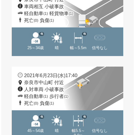
車両相互 小破事故
軽自動車
軽貨物車
(1)
(1)
死亡
負傷
(0)
(1)
他
他
25～34歳
晴
幅～5.5m
信号なし
2021年6月23日(水)17:40
奈良市中山町 付近
人対車両 小破事故
軽自動車
歩行者
(1)
(1)
死亡
負傷
(0)
(1)
他
他
45～54歳
晴
幅5.5～
信号なし