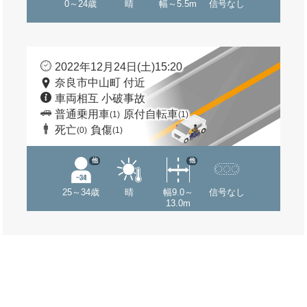
0～24歳
晴
幅～5.5m
信号なし
2022年12月24日(土)15:20
奈良市中山町 付近
車両相互 小破事故
普通乗用車
原付自転車
(1)
(1)
死亡
負傷
(0)
(1)
他
他
25～34歳
晴
幅9.0～
信号なし
13.0m