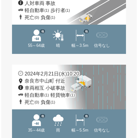
人対車両 事故
軽自動車
歩行者
(1)
(1)
死亡
負傷
(0)
(1)
他
他
55～64歳
晴
幅～3.5m
信号なし
2024年2月21日(水)10:20
奈良市中山町 付近
車両相互 小破事故
軽自動車
軽貨物車
(1)
(1)
死亡
負傷
(0)
(1)
他
他
35～44歳
雨
幅～5.5m
信号なし