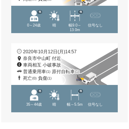
他
他
0～24歳
晴
幅9.0～
信号なし
13.0m
2020年10月12日(月)14:57
奈良市中山町 付近
車両相互 小破事故
普通乗用車
原付自転車
(1)
(1)
死亡
負傷
(0)
(1)
他
他
35～44歳
晴
幅～5.5m
信号なし