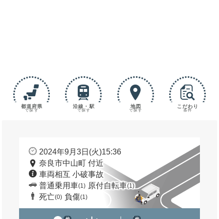
都道府県
沿線・駅
地図
こだわり
で探す
で探す
で探す
条件
2024年9月3日(火)15:36
奈良市中山町 付近
車両相互 小破事故
普通乗用車
原付自転車
(1)
(1)
死亡
負傷
(0)
(1)
他
他