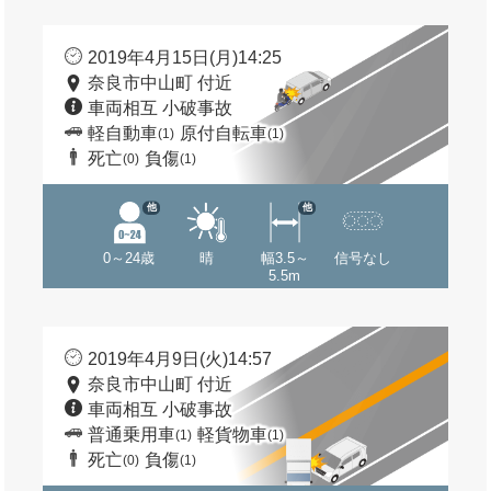
2019年4月15日(月)14:25
奈良市中山町 付近
車両相互 小破事故
軽自動車
原付自転車
(1)
(1)
死亡
負傷
(0)
(1)
他
他
0～24歳
晴
幅3.5～
信号なし
5.5m
2019年4月9日(火)14:57
奈良市中山町 付近
車両相互 小破事故
普通乗用車
軽貨物車
(1)
(1)
死亡
負傷
(0)
(1)