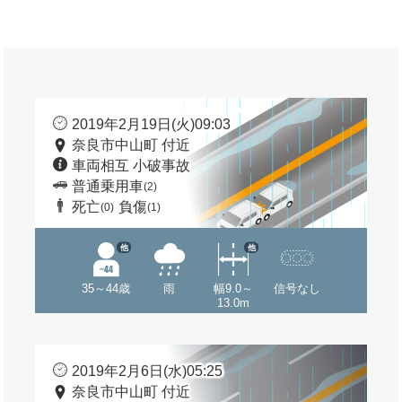
2019年2月19日(火)09:03
奈良市中山町 付近
車両相互 小破事故
普通乗用車
(2)
死亡
負傷
(0)
(1)
他
他
35～44歳
雨
幅9.0～
信号なし
13.0m
2019年2月6日(水)05:25
奈良市中山町 付近