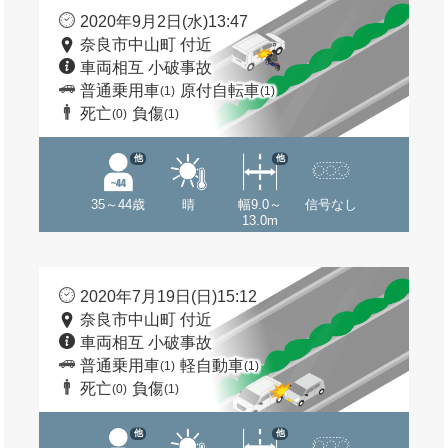
2020年9月2日(水)13:47
奈良市中山町 付近
車両相互 小破事故
普通乗用車
原付自転車
(1)
(1)
死亡
負傷
(0)
(1)
他
他
35～44歳
晴
幅9.0～
信号なし
13.0m
2020年7月19日(日)15:12
奈良市中山町 付近
車両相互 小破事故
普通乗用車
軽自動車
(1)
(1)
死亡
負傷
(0)
(1)
他
他