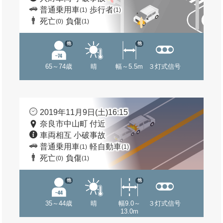
普通乗用車
歩行者
(1)
(1)
死亡
負傷
(0)
(1)
他
他
65～74歳
晴
幅～5.5m
３灯式信号
2019年11月9日(土)16:15
奈良市中山町 付近
車両相互 小破事故
普通乗用車
軽自動車
(1)
(1)
死亡
負傷
(0)
(1)
他
他
35～44歳
晴
幅9.0～
３灯式信号
13.0m