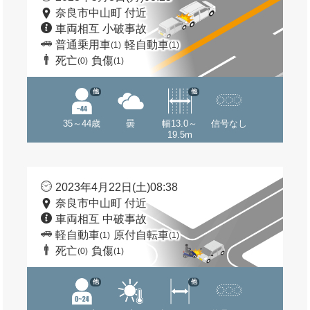
奈良市中山町 付近
車両相互 小破事故
普通乗用車
軽自動車
(1)
(1)
死亡
負傷
(0)
(1)
他
他
35～44歳
曇
幅13.0～
信号なし
19.5m
2023年4月22日(土)08:38
奈良市中山町 付近
車両相互 中破事故
軽自動車
原付自転車
(1)
(1)
死亡
負傷
(0)
(1)
他
他