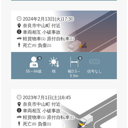
2024年2月13日(火)17:30
奈良市中山町 付近
車両相互 小破事故
軽貨物車
原付自転車
(1)
(1)
死亡
負傷
(0)
(1)
他
他
55～64歳
晴
幅3.5～
信号なし
5.5m
2023年7月1日(土)16:45
奈良市中山町 付近
車両相互 小破事故
軽貨物車
原付自転車
(1)
(1)
死亡
負傷
(0)
(1)