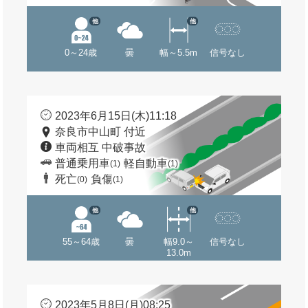
他
他
0～24歳
曇
幅～5.5m
信号なし
2023年6月15日(木)11:18
奈良市中山町 付近
車両相互 中破事故
普通乗用車
軽自動車
(1)
(1)
死亡
負傷
(0)
(1)
他
他
55～64歳
曇
幅9.0～
信号なし
13.0m
2023年5月8日(月)08:25