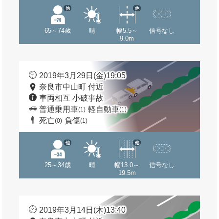
他
他
65～74歳
晴
幅5.5～
信号なし
9.0m
2019年3月29日(金)19:05
奈良市中山町 付近
車両相互 小破事故
普通乗用車
軽自動車
(1)
(1)
死亡
負傷
(0)
(1)
他
他
25～34歳
晴
幅13.0～
信号なし
19.5m
2019年3月14日(木)13:40