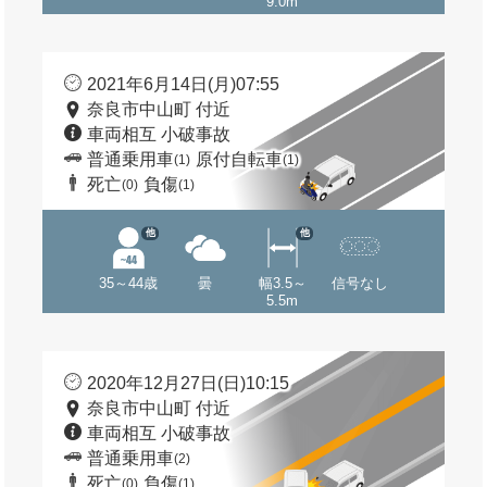
9.0m
2021年6月14日(月)07:55
奈良市中山町 付近
車両相互 小破事故
普通乗用車
原付自転車
(1)
(1)
死亡
負傷
(0)
(1)
他
他
35～44歳
曇
幅3.5～
信号なし
5.5m
2020年12月27日(日)10:15
奈良市中山町 付近
車両相互 小破事故
普通乗用車
(2)
死亡
負傷
(0)
(1)