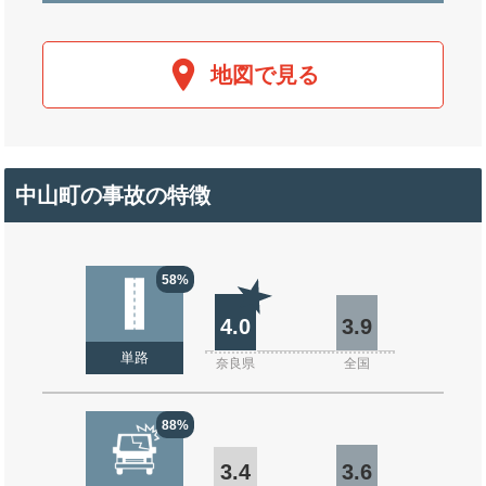
地図で見る
中山町の事故の特徴
58%
4.0
3.9
単路
奈良県
全国
88%
3.4
3.6