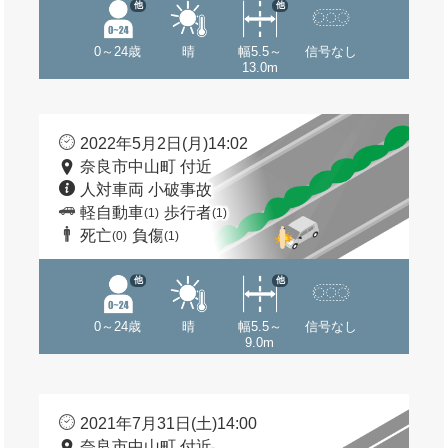
他
他
0～24歳
晴
幅5.5～
信号なし
13.0m
2022年5月2日(月)14:02
奈良市中山町 付近
人対車両 小破事故
軽自動車
歩行者
(1)
(1)
死亡
負傷
(0)
(1)
他
他
0～24歳
晴
幅5.5～
信号なし
9.0m
2021年7月31日(土)14:00
奈良市中山町 付近