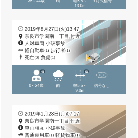
35～44歳
晴
幅5.5～
３灯式信号
13.0m
2019年8月27日(火)13:47
奈良市学園南一丁目 付近
人対車両 小破事故
軽自動車
歩行者
(1)
(1)
死亡
負傷
(0)
(1)
他
他
0～24歳
雨
幅5.5～
信号なし
9.0m
2019年1月28日(月)07:17
奈良市学園南一丁目 付近
車両相互 小破事故
普通乗用車
軽貨物車
(1)
(1)