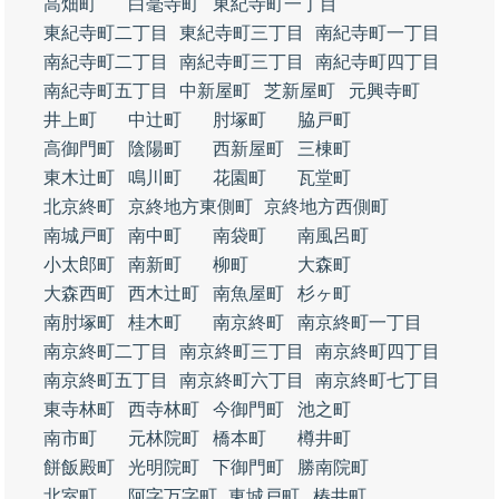
高畑町
白毫寺町
東紀寺町一丁目
東紀寺町二丁目
東紀寺町三丁目
南紀寺町一丁目
南紀寺町二丁目
南紀寺町三丁目
南紀寺町四丁目
南紀寺町五丁目
中新屋町
芝新屋町
元興寺町
井上町
中辻町
肘塚町
脇戸町
高御門町
陰陽町
西新屋町
三棟町
東木辻町
鳴川町
花園町
瓦堂町
北京終町
京終地方東側町
京終地方西側町
南城戸町
南中町
南袋町
南風呂町
小太郎町
南新町
柳町
大森町
大森西町
西木辻町
南魚屋町
杉ヶ町
南肘塚町
桂木町
南京終町
南京終町一丁目
南京終町二丁目
南京終町三丁目
南京終町四丁目
南京終町五丁目
南京終町六丁目
南京終町七丁目
東寺林町
西寺林町
今御門町
池之町
南市町
元林院町
橋本町
樽井町
餅飯殿町
光明院町
下御門町
勝南院町
北室町
阿字万字町
東城戸町
椿井町