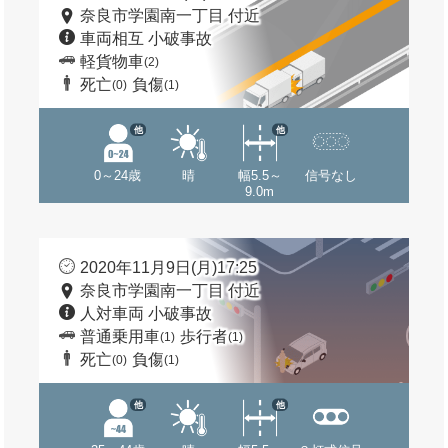
奈良市学園南一丁目 付近
車両相互 小破事故
軽貨物車
(2)
死亡
負傷
(0)
(1)
他
他
0～24歳
晴
幅5.5～
信号なし
9.0m
2020年11月9日(月)17:25
奈良市学園南一丁目 付近
人対車両 小破事故
普通乗用車
歩行者
(1)
(1)
死亡
負傷
(0)
(1)
他
他