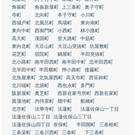
角振町
角振新屋町
上三条町
奥子守町
寺町
北向町
本子守町
小川町
西城戸町
北風呂町
馬場町
東向南町
東向中町
西御門町
小西町
林小路町
高天町
漢国町
登大路町
中筋町
東向北町
大豆山町
大豆山突抜町
坊屋敷町
花芝町
宿院町
鍋屋町
半田突抜町
北小路町
南半田西町
南半田中町
北半田西町
北半田中町
半田横町
押小路町
後藤町
北魚屋東町
北魚屋西町
高天市町
西笹鉾町
北川端町
北袋町
西包永町
多門町
阪新屋町
奥芝町
西新在家号所町
西新在家町
菖蒲池町
内侍原町
畑中町
船橋町
北市町
法華寺町
法蓮町
法蓮佐保山一丁目
法蓮佐保山二丁目
法蓮佐保山三丁目
法蓮佐保山四丁目
奈保町
半田開町
三条桧町
三条栄町
三条川西町
三条町
下三条町