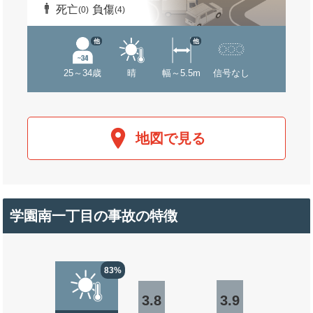
死亡
負傷
(0)
(4)
他
他
25～34歳
晴
幅～5.5m
信号なし
地図で見る
学園南一丁目の事故の特徴
83%
3.8
3.9