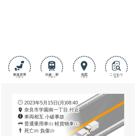
都道府県
沿線・駅
地図
こだわり
で探す
で探す
で探す
条件
2023年5月15日(月)08:40
奈良市学園南一丁目 付近
車両相互 小破事故
普通乗用車
軽貨物車
(1)
(1)
死亡
負傷
(0)
(2)