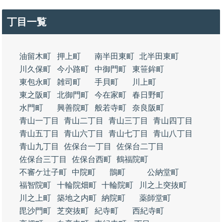
丁目一覧
油留木町
押上町
南半田東町
北半田東町
川久保町
今小路町
中御門町
東笹鉾町
東包永町
雑司町
手貝町
川上町
東之阪町
北御門町
今在家町
春日野町
水門町
興善院町
般若寺町
奈良阪町
青山一丁目
青山二丁目
青山三丁目
青山四丁目
青山五丁目
青山六丁目
青山七丁目
青山八丁目
青山九丁目
佐保台一丁目
佐保台二丁目
佐保台三丁目
佐保台西町
鶴福院町
不審ケ辻子町
中院町
鵲町
公納堂町
福智院町
十輪院畑町
十輪院町
川之上突抜町
川之上町
築地之内町
納院町
薬師堂町
毘沙門町
芝突抜町
紀寺町
西紀寺町