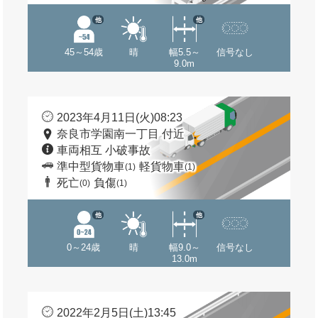
他
他
45～54歳
晴
幅5.5～
信号なし
9.0m
2023年4月11日(火)08:23
奈良市学園南一丁目 付近
車両相互 小破事故
準中型貨物車
軽貨物車
(1)
(1)
死亡
負傷
(0)
(1)
他
他
0～24歳
晴
幅9.0～
信号なし
13.0m
2022年2月5日(土)13:45