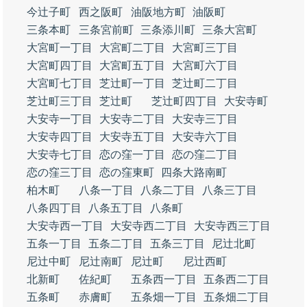
今辻子町
西之阪町
油阪地方町
油阪町
三条本町
三条宮前町
三条添川町
三条大宮町
大宮町一丁目
大宮町二丁目
大宮町三丁目
大宮町四丁目
大宮町五丁目
大宮町六丁目
大宮町七丁目
芝辻町一丁目
芝辻町二丁目
芝辻町三丁目
芝辻町
芝辻町四丁目
大安寺町
大安寺一丁目
大安寺二丁目
大安寺三丁目
大安寺四丁目
大安寺五丁目
大安寺六丁目
大安寺七丁目
恋の窪一丁目
恋の窪二丁目
恋の窪三丁目
恋の窪東町
四条大路南町
柏木町
八条一丁目
八条二丁目
八条三丁目
八条四丁目
八条五丁目
八条町
大安寺西一丁目
大安寺西二丁目
大安寺西三丁目
五条一丁目
五条二丁目
五条三丁目
尼辻北町
尼辻中町
尼辻南町
尼辻町
尼辻西町
北新町
佐紀町
五条西一丁目
五条西二丁目
五条町
赤膚町
五条畑一丁目
五条畑二丁目