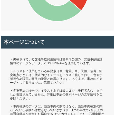
本ページについて
・掲載されている交通事故発生情報は警察庁公開の「交通事故統計
情報のオープンデータ」2019～2024年を使用しています。
・イラストに使用している各要素（車、背景、車、天候、信号、衝
突地点など）は、代表的なイメージをイラスト化しており、色や形
状等含め現実の事故の状況とは異なります。あくまで、事故のイメ
ージとして参考までにご活用ください。
・多重事故の場合でもイラスト上では最大２台（歩行者含む）まで
しか表現されていません。詳細は事故の個別ページの文字情報をご
参照ください。
・車両種別のデータは、該当車両の数ではなく、該当車両種別の関
わっている事故の件数となっています（例：1つの事故で2台以上の
普通自動車が衝突した場合でも1件とカウント）。また、不明車両が