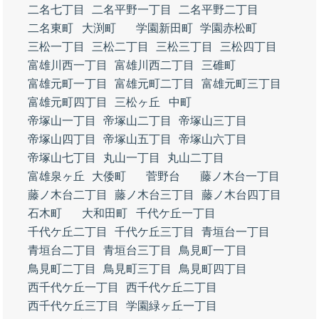
二名七丁目
二名平野一丁目
二名平野二丁目
二名東町
大渕町
学園新田町
学園赤松町
三松一丁目
三松二丁目
三松三丁目
三松四丁目
富雄川西一丁目
富雄川西二丁目
三碓町
富雄元町一丁目
富雄元町二丁目
富雄元町三丁目
富雄元町四丁目
三松ヶ丘
中町
帝塚山一丁目
帝塚山二丁目
帝塚山三丁目
帝塚山四丁目
帝塚山五丁目
帝塚山六丁目
帝塚山七丁目
丸山一丁目
丸山二丁目
富雄泉ヶ丘
大倭町
菅野台
藤ノ木台一丁目
藤ノ木台二丁目
藤ノ木台三丁目
藤ノ木台四丁目
石木町
大和田町
千代ケ丘一丁目
千代ケ丘二丁目
千代ケ丘三丁目
青垣台一丁目
青垣台二丁目
青垣台三丁目
鳥見町一丁目
鳥見町二丁目
鳥見町三丁目
鳥見町四丁目
西千代ケ丘一丁目
西千代ケ丘二丁目
西千代ケ丘三丁目
学園緑ヶ丘一丁目