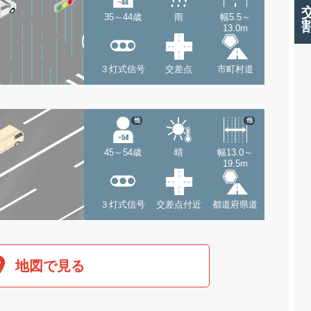
35～44歳
雨
幅5.5～
13.0m
３灯式信号
交差点
市町村道
他
他
45～54歳
晴
幅13.0～
19.5m
３灯式信号
交差点付近
都道府県道
地図で見る