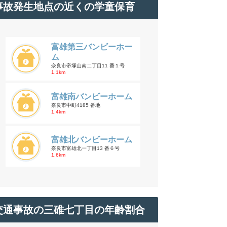
事故発生地点の近くの学童保育
富雄第三バンビーホー
ム
奈良市帝塚山南二丁目11 番１号
1.1km
富雄南バンビーホーム
奈良市中町4185 番地
1.4km
富雄北バンビーホーム
奈良市富雄北一丁目13 番６号
1.6km
交通事故の三碓七丁目の年齢割合