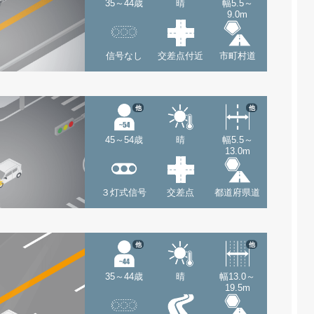
35～44歳
晴
幅5.5～
9.0m
信号なし
交差点付近
市町村道
他
他
45～54歳
晴
幅5.5～
13.0m
３灯式信号
交差点
都道府県道
他
他
35～44歳
晴
幅13.0～
19.5m