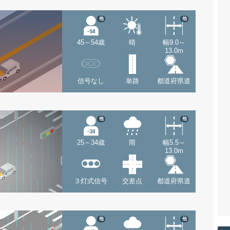
他
他
45～54歳
晴
幅9.0～
13.0m
信号なし
単路
都道府県道
他
他
25～34歳
雨
幅5.5～
13.0m
３灯式信号
交差点
都道府県道
他
他