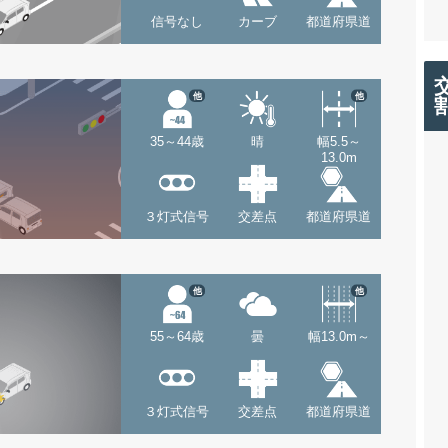
信号なし
カーブ
都道府県道
他
他
35～44歳
晴
幅5.5～
13.0m
３灯式信号
交差点
都道府県道
他
他
55～64歳
曇
幅13.0m～
３灯式信号
交差点
都道府県道