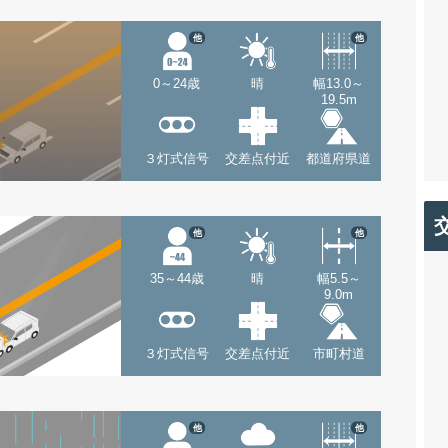
他
他
0～24歳
晴
幅13.0～
19.5m
３灯式信号
交差点付近
都道府県道
他
他
35～44歳
晴
幅5.5～
9.0m
３灯式信号
交差点付近
市町村道
他
他