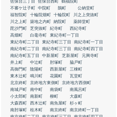
佐保台三丁目
佐保台西町
鶴福院町
不審ケ辻子町
中院町
鵲町
公納堂町
福智院町
十輪院畑町
十輪院町
川之上突抜町
川之上町
築地之内町
納院町
薬師堂町
毘沙門町
芝突抜町
紀寺町
西紀寺町
高畑町
白毫寺町
東紀寺町一丁目
東紀寺町二丁目
東紀寺町三丁目
南紀寺町一丁目
南紀寺町二丁目
南紀寺町三丁目
南紀寺町四丁目
南紀寺町五丁目
中新屋町
芝新屋町
元興寺町
井上町
中辻町
肘塚町
脇戸町
高御門町
陰陽町
西新屋町
三棟町
東木辻町
鳴川町
花園町
瓦堂町
北京終町
京終地方東側町
京終地方西側町
南城戸町
南中町
南袋町
南風呂町
小太郎町
南新町
柳町
大森町
大森西町
西木辻町
南魚屋町
杉ヶ町
南肘塚町
桂木町
南京終町
南京終町一丁目
南京終町二丁目
南京終町三丁目
南京終町四丁目