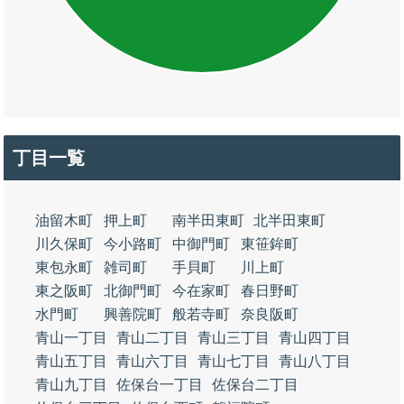
丁目一覧
油留木町
押上町
南半田東町
北半田東町
川久保町
今小路町
中御門町
東笹鉾町
東包永町
雑司町
手貝町
川上町
東之阪町
北御門町
今在家町
春日野町
水門町
興善院町
般若寺町
奈良阪町
青山一丁目
青山二丁目
青山三丁目
青山四丁目
青山五丁目
青山六丁目
青山七丁目
青山八丁目
青山九丁目
佐保台一丁目
佐保台二丁目