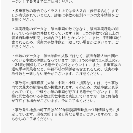
ージとして参考までにご活用ください。
・多重事故の場合でもイラスト上では最大２台（歩行者含む）まで
しか表現されていません。詳細は事故の個別ページの文字情報をご
参照ください。
・車両種別のデータは、該当車両の数ではなく、該当車両種別の関
わっている事故の件数となっています（例：1つの事故で2台以上の
普通自動車が衝突した場合でも1件とカウント）。また、不明車両が
含まれるため、現実の事故件数と一致しない場合がございます。ご
注意ください。
・年齢のデータは、該当年齢の人数ではなく、該当年齢人物の関わ
っている事故の件数となっています（例：1つの事故で2人以上の25
～34歳が関係している場合でも1件とカウント）。また、多重事故の
運転手や同乗者など、年齢不明の関係者も含まれるため、現実の事
故件数と一致しない場合がございます。ご注意ください。
・事故毎の損壊程度（大破・中破・小破・損害なし）は、その事故
内での最大の損壊程度が掲載されます。そのため、大破事故と表示
されていても、中破や小破の車両が存在する場合がございます。同
様に死亡者のいる事故は死亡事故と表記していますが、他に負傷者
が存在する場合がございます。予めご了承ください。
・事故発生地点の町丁目は2020年国勢調査時点の住所情報を元に推
定しています。現在の町丁目名と異なる場合がございますので、あ
らかじめご了承ください。