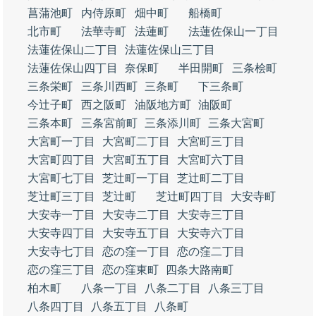
菖蒲池町
内侍原町
畑中町
船橋町
北市町
法華寺町
法蓮町
法蓮佐保山一丁目
法蓮佐保山二丁目
法蓮佐保山三丁目
法蓮佐保山四丁目
奈保町
半田開町
三条桧町
三条栄町
三条川西町
三条町
下三条町
今辻子町
西之阪町
油阪地方町
油阪町
三条本町
三条宮前町
三条添川町
三条大宮町
大宮町一丁目
大宮町二丁目
大宮町三丁目
大宮町四丁目
大宮町五丁目
大宮町六丁目
大宮町七丁目
芝辻町一丁目
芝辻町二丁目
芝辻町三丁目
芝辻町
芝辻町四丁目
大安寺町
大安寺一丁目
大安寺二丁目
大安寺三丁目
大安寺四丁目
大安寺五丁目
大安寺六丁目
大安寺七丁目
恋の窪一丁目
恋の窪二丁目
恋の窪三丁目
恋の窪東町
四条大路南町
柏木町
八条一丁目
八条二丁目
八条三丁目
八条四丁目
八条五丁目
八条町