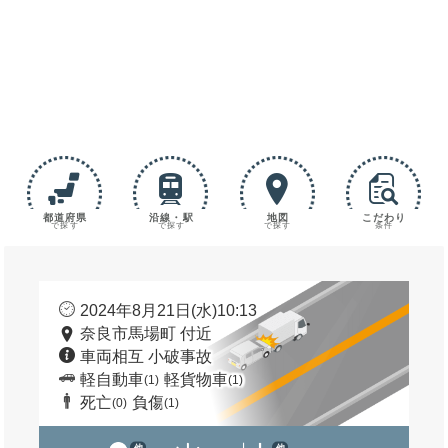
都道府県
沿線・駅
地図
こだわり
で探す
で探す
で探す
条件
2024年8月21日(水)10:13
奈良市馬場町 付近
車両相互 小破事故
軽自動車
軽貨物車
(1)
(1)
死亡
負傷
(0)
(1)
他
他