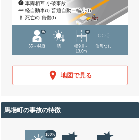
車両相互 小破事故
軽自動車
普通自動二輪小
(1)
(1)
死亡
負傷
(0)
(1)
他
他
35～44歳
晴
幅9.0～
信号なし
13.0m
地図で見る
馬場町の事故の特徴
100%