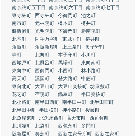
南京終町五丁目
南京終町六丁目
南京終町七丁目
東寺林町
西寺林町
今御門町
池之町
南市町
元林院町
橋本町
樽井町
餅飯殿町
光明院町
下御門町
勝南院町
北室町
阿字万字町
東城戸町
椿井町
角振町
角振新屋町
上三条町
奥子守町
寺町
北向町
本子守町
小川町
西城戸町
北風呂町
馬場町
東向南町
東向中町
西御門町
小西町
林小路町
高天町
漢国町
登大路町
中筋町
東向北町
大豆山町
大豆山突抜町
坊屋敷町
花芝町
宿院町
鍋屋町
半田突抜町
北小路町
南半田西町
南半田中町
北半田西町
北半田中町
半田横町
押小路町
後藤町
北魚屋東町
北魚屋西町
高天市町
西笹鉾町
北川端町
北袋町
西包永町
多門町
阪新屋町
奥芝町
西新在家号所町
西新在家町