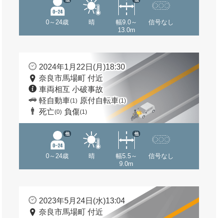
0～24歳
晴
幅9.0～
信号なし
13.0m
2024年1月22日(月)18:30
奈良市馬場町 付近
車両相互 小破事故
軽自動車
原付自転車
(1)
(1)
死亡
負傷
(0)
(1)
他
他
0～24歳
晴
幅5.5～
信号なし
9.0m
2023年5月24日(水)13:04
奈良市馬場町 付近