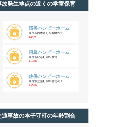
事故発生地点の近くの学童保育
済美バンビーホーム
奈良市西木辻町５番地の２
624m
飛鳥バンビーホーム
奈良市紀寺町785 番地
1.1km
佐保バンビーホーム
奈良市法蓮町280 番地の１
1.2km
交通事故の本子守町の年齢割合