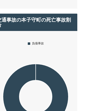
交通事故の本子守町の死亡事故割
合