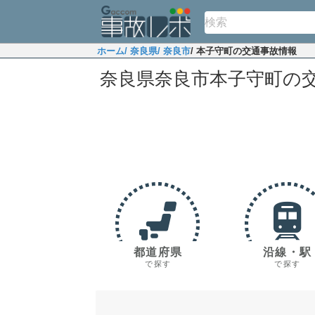
ホーム
/ 奈良県
/ 奈良市
/ 本子守町の交通事故情報
奈良県奈良市本子守町の
都道府県
沿線・駅
で探す
で探す