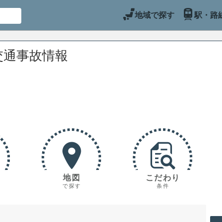
地域で探す
駅・路
交通事故情報
地図
こだわり
で探す
条件