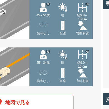
他
他
45～54歳
晴
幅9.0～
13.0m
信号なし
単路
市町村道
他
他
25～34歳
晴
幅9.0～
13.0m
信号なし
単路
市町村道
地図で見る