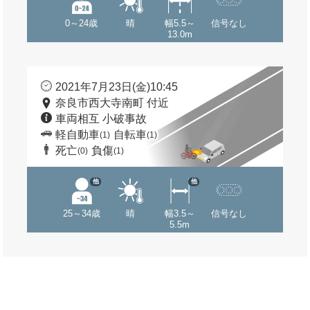
0～24歳
晴
幅5.5～
信号なし
13.0m
2021年7月23日(金)10:45
奈良市西大寺南町 付近
車両相互 小破事故
軽自動車
自転車
(1)
(1)
死亡
負傷
(0)
(1)
他
他
25～34歳
晴
幅3.5～
信号なし
5.5m