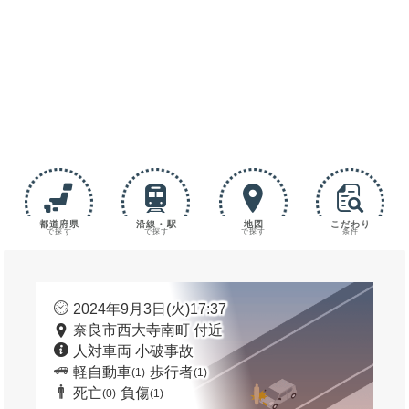
都道府県
沿線・駅
地図
こだわり
で探す
で探す
で探す
条件
2024年9月3日(火)17:37
奈良市西大寺南町 付近
人対車両 小破事故
軽自動車
歩行者
(1)
(1)
死亡
負傷
(0)
(1)