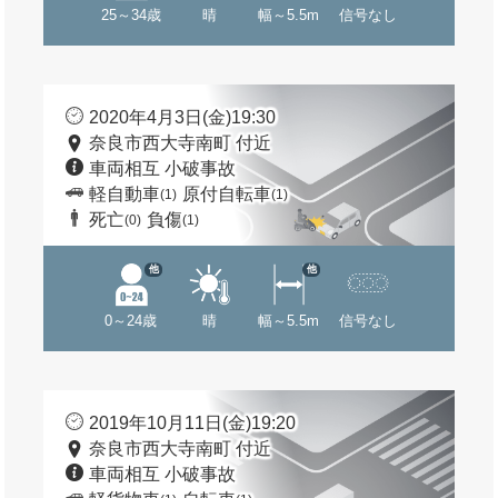
25～34歳
晴
幅～5.5m
信号なし
2020年4月3日(金)19:30
奈良市西大寺南町 付近
車両相互 小破事故
軽自動車
原付自転車
(1)
(1)
死亡
負傷
(0)
(1)
他
他
0～24歳
晴
幅～5.5m
信号なし
2019年10月11日(金)19:20
奈良市西大寺南町 付近
車両相互 小破事故