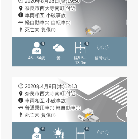
2020年8月28日(金)19:50
奈良市西大寺南町 付近
車両相互 小破事故
軽自動車
自転車
(1)
(1)
死亡
負傷
(0)
(1)
他
他
45～54歳
曇
幅5.5～
信号なし
13.0m
2020年4月9日(木)12:13
奈良市西大寺南町 付近
車両相互 小破事故
普通乗用車
軽自動車
(1)
(1)
死亡
負傷
(0)
(1)
他
他