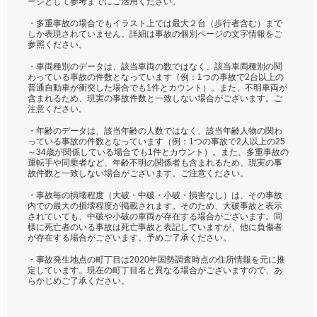
ージとして参考までにご活用ください。
・多重事故の場合でもイラスト上では最大２台（歩行者含む）まで
しか表現されていません。詳細は事故の個別ページの文字情報をご
参照ください。
・車両種別のデータは、該当車両の数ではなく、該当車両種別の関
わっている事故の件数となっています（例：1つの事故で2台以上の
普通自動車が衝突した場合でも1件とカウント）。また、不明車両が
含まれるため、現実の事故件数と一致しない場合がございます。ご
注意ください。
・年齢のデータは、該当年齢の人数ではなく、該当年齢人物の関わ
っている事故の件数となっています（例：1つの事故で2人以上の25
～34歳が関係している場合でも1件とカウント）。また、多重事故の
運転手や同乗者など、年齢不明の関係者も含まれるため、現実の事
故件数と一致しない場合がございます。ご注意ください。
・事故毎の損壊程度（大破・中破・小破・損害なし）は、その事故
内での最大の損壊程度が掲載されます。そのため、大破事故と表示
されていても、中破や小破の車両が存在する場合がございます。同
様に死亡者のいる事故は死亡事故と表記していますが、他に負傷者
が存在する場合がございます。予めご了承ください。
・事故発生地点の町丁目は2020年国勢調査時点の住所情報を元に推
定しています。現在の町丁目名と異なる場合がございますので、あ
らかじめご了承ください。