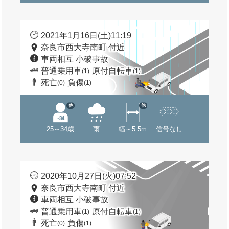
2021年1月16日(土)11:19
奈良市西大寺南町 付近
車両相互 小破事故
普通乗用車
原付自転車
(1)
(1)
死亡
負傷
(0)
(1)
他
他
25～34歳
雨
幅～5.5m
信号なし
2020年10月27日(火)07:52
奈良市西大寺南町 付近
車両相互 小破事故
普通乗用車
原付自転車
(1)
(1)
死亡
負傷
(0)
(1)