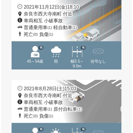
2021年11月12日(金)18:10
奈良市西大寺南町 付近
車両相互 小破事故
普通乗用車
軽自動車
(1)
(1)
死亡
負傷
(0)
(1)
他
他
45～54歳
雨
幅5.5～
信号なし
9.0m
2021年8月28日(土)15:03
奈良市西大寺南町 付近
車両相互 小破事故
普通乗用車
原付自転車
(1)
(1)
死亡
負傷
(0)
(1)
他
他