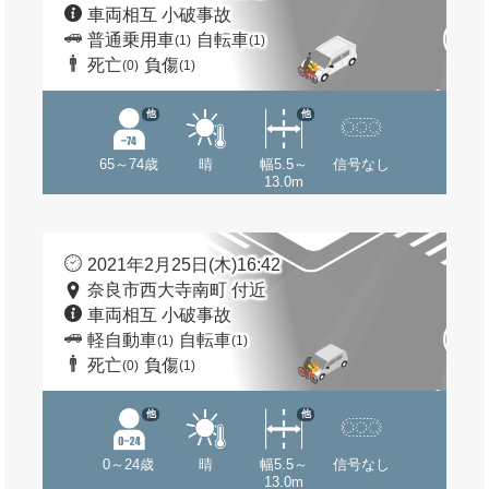
車両相互 小破事故
普通乗用車
自転車
(1)
(1)
死亡
負傷
(0)
(1)
他
他
65～74歳
晴
幅5.5～
信号なし
13.0m
2021年2月25日(木)16:42
奈良市西大寺南町 付近
車両相互 小破事故
軽自動車
自転車
(1)
(1)
死亡
負傷
(0)
(1)
他
他
0～24歳
晴
幅5.5～
信号なし
13.0m