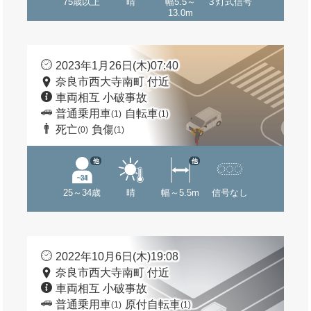
75歳以上
晴
幅5.5～
３灯式信号
13.0m
2023年1月26日(木)07:40
奈良市西大寺南町 付近
車両相互 小破事故
普通乗用車
自転車
(1)
(1)
死亡
負傷
(0)
(1)
他
他
25～34歳
晴
幅～5.5m
信号なし
2022年10月6日(木)19:08
奈良市西大寺南町 付近
車両相互 小破事故
普通乗用車
原付自転車
(1)
(1)