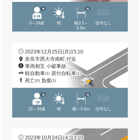
他
他
0～24歳
晴
幅3.5～
信号なし
5.5m
2023年12月25日(月)15:10
奈良市西大寺南町 付近
車両相互 小破事故
軽自動車
原付自転車
(1)
(1)
死亡
負傷
(0)
(1)
他
他
25～34歳
晴
幅～5.5m
信号なし
2023年10月24日(火)13:10