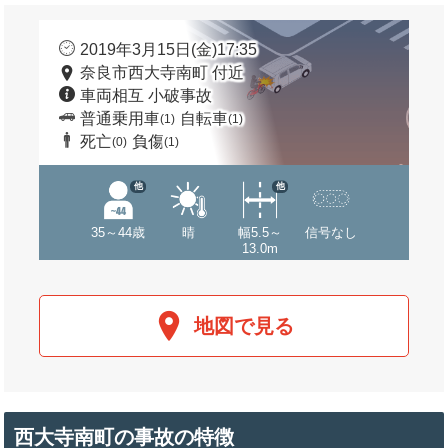
2019年3月15日(金)17:35
奈良市西大寺南町 付近
車両相互 小破事故
普通乗用車
自転車
(1)
(1)
死亡
負傷
(0)
(1)
他
他
35～44歳
晴
幅5.5～
信号なし
13.0m
地図で見る
西大寺南町の事故の特徴