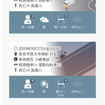
軽貨物車
自転車
(1)
(1)
死亡
負傷
(0)
(1)
他
他
25～34歳
曇
幅～5.5m
信号なし
2019年9月27日(金)18:00
奈良市西大寺南町 付近
車両相互 小破事故
軽貨物車
電動自転車
(1)
(1)
死亡
負傷
(0)
(1)
他
他
25～34歳
晴
幅3.5～
信号なし
5.5m