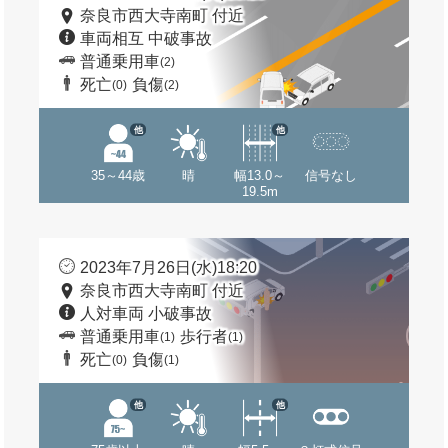
奈良市西大寺南町 付近
車両相互 中破事故
普通乗用車
(2)
死亡
負傷
(0)
(2)
他
他
35～44歳
晴
幅13.0～
信号なし
19.5m
2023年7月26日(水)18:20
奈良市西大寺南町 付近
人対車両 小破事故
普通乗用車
歩行者
(1)
(1)
死亡
負傷
(0)
(1)
他
他