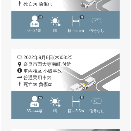
死亡
負傷
(0)
(1)
他
他
0～24歳
晴
幅～5.5m
信号なし
2022年9月8日(木)08:25
奈良市西大寺南町 付近
車両相互 小破事故
普通乗用車
(2)
死亡
負傷
(0)
(2)
他
他
35～44歳
晴
幅～5.5m
信号なし