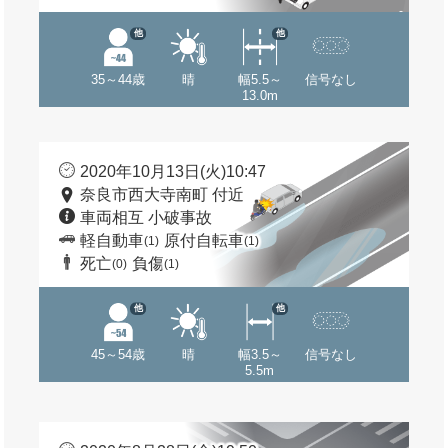
他
他
35～44歳
晴
幅5.5～
信号なし
13.0m
2020年10月13日(火)10:47
奈良市西大寺南町 付近
車両相互 小破事故
軽自動車
原付自転車
(1)
(1)
死亡
負傷
(0)
(1)
他
他
45～54歳
晴
幅3.5～
信号なし
5.5m