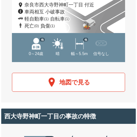
奈良市西大寺野神町一丁目 付近
車両相互 小破事故
軽自動車
自転車
(1)
(1)
死亡
負傷
(0)
(1)
他
他
0～24歳
晴
幅～5.5m
信号なし
地図で見る
西大寺野神町一丁目の事故の特徴