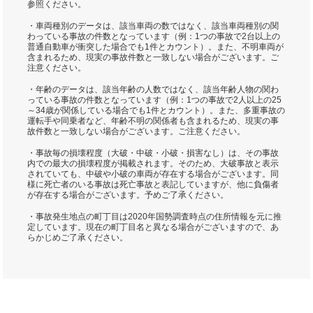
参照ください。
・車両種別のデータは、該当車両の数ではなく、該当車両種別の関
わっている事故の件数となっています（例：1つの事故で2台以上の
普通自動車が衝突した場合でも1件とカウント）。また、不明車両が
含まれるため、現実の事故件数と一致しない場合がございます。ご
注意ください。
・年齢のデータは、該当年齢の人数ではなく、該当年齢人物の関わ
っている事故の件数となっています（例：1つの事故で2人以上の25
～34歳が関係している場合でも1件とカウント）。また、多重事故の
運転手や同乗者など、年齢不明の関係者も含まれるため、現実の事
故件数と一致しない場合がございます。ご注意ください。
・事故毎の損壊程度（大破・中破・小破・損害なし）は、その事故
内での最大の損壊程度が掲載されます。そのため、大破事故と表示
されていても、中破や小破の車両が存在する場合がございます。同
様に死亡者のいる事故は死亡事故と表記していますが、他に負傷者
が存在する場合がございます。予めご了承ください。
・事故発生地点の町丁目は2020年国勢調査時点の住所情報を元に推
定しています。現在の町丁目名と異なる場合がございますので、あ
らかじめご了承ください。