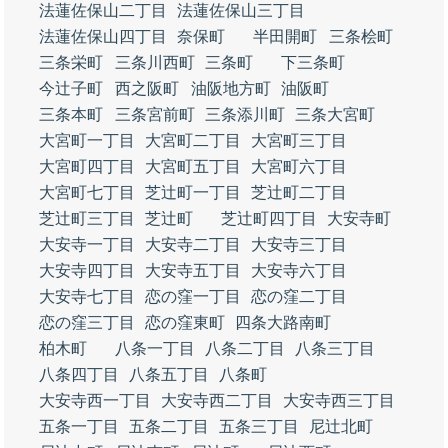
法蓮佐保山二丁目
法蓮佐保山三丁目
法蓮佐保山四丁目
奈保町
半田開町
三条桧町
三条栄町
三条川西町
三条町
下三条町
今辻子町
西之阪町
油阪地方町
油阪町
三条本町
三条宮前町
三条添川町
三条大宮町
大宮町一丁目
大宮町二丁目
大宮町三丁目
大宮町四丁目
大宮町五丁目
大宮町六丁目
大宮町七丁目
芝辻町一丁目
芝辻町二丁目
芝辻町三丁目
芝辻町
芝辻町四丁目
大安寺町
大安寺一丁目
大安寺二丁目
大安寺三丁目
大安寺四丁目
大安寺五丁目
大安寺六丁目
大安寺七丁目
恋の窪一丁目
恋の窪二丁目
恋の窪三丁目
恋の窪東町
四条大路南町
柏木町
八条一丁目
八条二丁目
八条三丁目
八条四丁目
八条五丁目
八条町
大安寺西一丁目
大安寺西二丁目
大安寺西三丁目
五条一丁目
五条二丁目
五条三丁目
尼辻北町