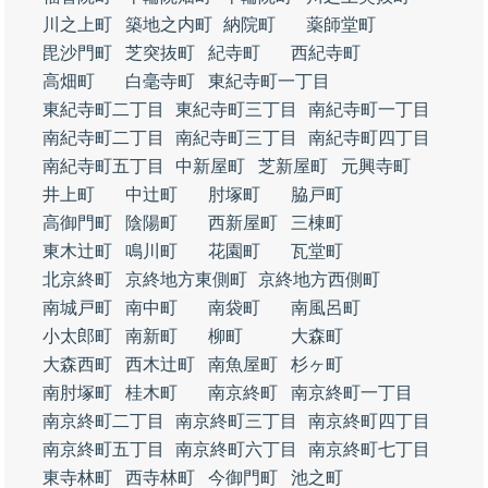
川之上町
築地之内町
納院町
薬師堂町
毘沙門町
芝突抜町
紀寺町
西紀寺町
高畑町
白毫寺町
東紀寺町一丁目
東紀寺町二丁目
東紀寺町三丁目
南紀寺町一丁目
南紀寺町二丁目
南紀寺町三丁目
南紀寺町四丁目
南紀寺町五丁目
中新屋町
芝新屋町
元興寺町
井上町
中辻町
肘塚町
脇戸町
高御門町
陰陽町
西新屋町
三棟町
東木辻町
鳴川町
花園町
瓦堂町
北京終町
京終地方東側町
京終地方西側町
南城戸町
南中町
南袋町
南風呂町
小太郎町
南新町
柳町
大森町
大森西町
西木辻町
南魚屋町
杉ヶ町
南肘塚町
桂木町
南京終町
南京終町一丁目
南京終町二丁目
南京終町三丁目
南京終町四丁目
南京終町五丁目
南京終町六丁目
南京終町七丁目
東寺林町
西寺林町
今御門町
池之町