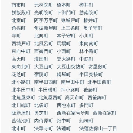
南市町
元林院町
橋本町
樽井町
餅飯殿町
光明院町
下御門町
勝南院町
北室町
阿字万字町
東城戸町
椿井町
角振町
角振新屋町
上三条町
奥子守町
寺町
北向町
本子守町
小川町
西城戸町
北風呂町
馬場町
東向南町
東向中町
西御門町
小西町
林小路町
高天町
漢国町
登大路町
中筋町
東向北町
大豆山町
大豆山突抜町
坊屋敷町
花芝町
宿院町
鍋屋町
半田突抜町
北小路町
南半田西町
南半田中町
北半田西町
北半田中町
半田横町
押小路町
後藤町
北魚屋東町
北魚屋西町
高天市町
西笹鉾町
北川端町
北袋町
西包永町
多門町
阪新屋町
奥芝町
西新在家号所町
西新在家町
菖蒲池町
内侍原町
畑中町
船橋町
北市町
法華寺町
法蓮町
法蓮佐保山一丁目