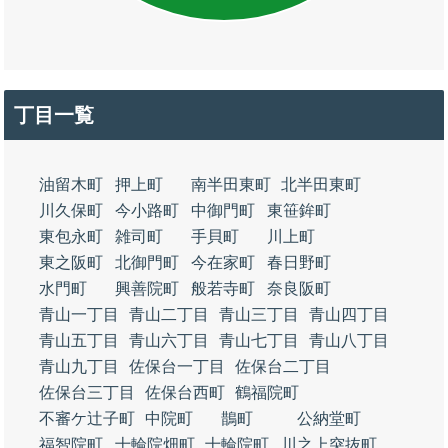
丁目一覧
油留木町
押上町
南半田東町
北半田東町
川久保町
今小路町
中御門町
東笹鉾町
東包永町
雑司町
手貝町
川上町
東之阪町
北御門町
今在家町
春日野町
水門町
興善院町
般若寺町
奈良阪町
青山一丁目
青山二丁目
青山三丁目
青山四丁目
青山五丁目
青山六丁目
青山七丁目
青山八丁目
青山九丁目
佐保台一丁目
佐保台二丁目
佐保台三丁目
佐保台西町
鶴福院町
不審ケ辻子町
中院町
鵲町
公納堂町
福智院町
十輪院畑町
十輪院町
川之上突抜町