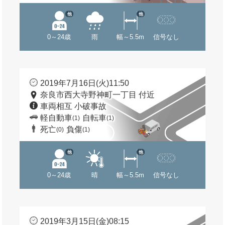
他
他
0～24歳
雨
幅～5.5m
信号なし
2019年7月16日(火)11:50
奈良市西大寺野神町一丁目 付近
車両相互 小破事故
軽自動車
自転車
(1)
(1)
死亡
負傷
(0)
(1)
他
他
0～24歳
晴
幅～5.5m
信号なし
2019年3月15日(金)08:15