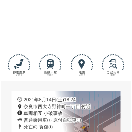
都道府県
沿線・駅
地図
こだわり
で探す
で探す
で探す
条件
2021年8月14日(土)18:24
奈良市西大寺野神町一丁目 付近
車両相互 小破事故
普通乗用車
原付自転車
(1)
(1)
死亡
負傷
(0)
(1)