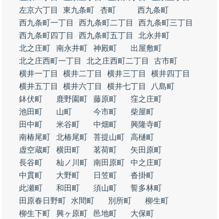
左京六丁目
東九条町
杏町
西九条町
西九条町一丁目
西九条町二丁目
西九条町三丁目
西九条町四丁目
西九条町五丁目
北永井町
北之庄町
南永井町
神殿町
出屋敷町
北之庄西町一丁目
北之庄西町二丁目
古市町
横井一丁目
横井二丁目
横井三丁目
横井四丁目
横井五丁目
横井六丁目
横井七丁目
八島町
鉢伏町
鹿野園町
藤原町
窪之庄町
池田町
山町
今市町
柴屋町
田中町
米谷町
中畑町
興隆寺町
南椿尾町
北椿尾町
菩提山町
高樋町
虚空蔵町
横田町
茗荷町
矢田原町
長谷町
杣ノ川町
南田原町
中之庄町
中貫町
大野町
日笠町
沓掛町
此瀬町
和田町
須山町
誓多林町
田原春日野町
水間町
別所町
柳生町
柳生下町
興ヶ原町
邑地町
大保町