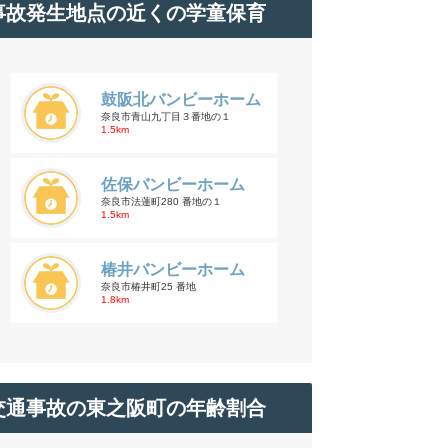
事故発生地点の近くの学童保育
鼓阪北バンビーホーム
奈良市青山九丁目３番地の１
1.5km
佐保バンビーホーム
奈良市法蓮町280 番地の１
1.5km
椿井バンビーホーム
奈良市椿井町25 番地
1.8km
交通事故の東之阪町の年齢割合