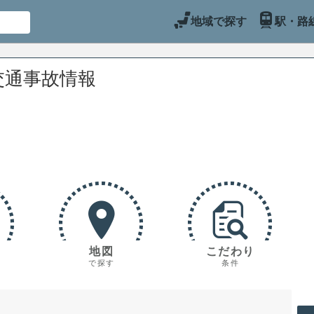
地域で探す
駅・路
交通事故情報
地図
こだわり
で探す
条件