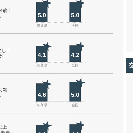
4歳 :
5.0
5.0
%
奈良県
全国
し :
4.1
4.2
0%
奈良県
全国
未満 :
4.6
5.0
%
奈良県
全国
m以上
m未満 :