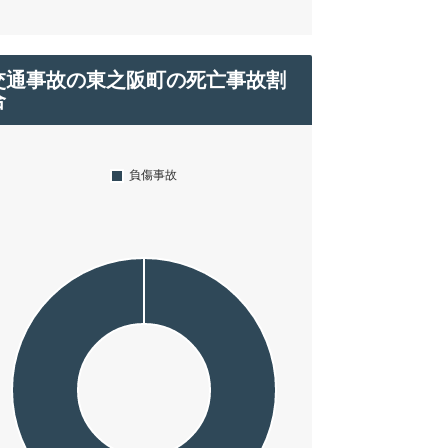
交通事故の東之阪町の死亡事故割
合