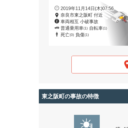
2019年11月14日(木)07:56
奈良市東之阪町 付近
車両相互 小破事故
普通乗用車
自転車
(1)
(1)
死亡
負傷
(0)
(1)
東之阪町の事故の特徴