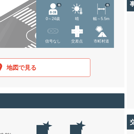
他
他
0～24歳
晴
幅～5.5m
信号なし
交差点
市町村道
地図で見る