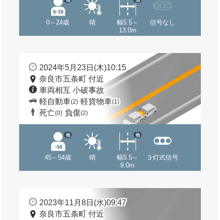
0～24歳
晴
幅5.5～
信号なし
13.0m
2024年5月23日(木)10:15
奈良市五条町 付近
車両相互 小破事故
軽自動車
軽貨物車
(2)
(1)
死亡
負傷
(0)
(2)
他
他
45～54歳
晴
幅5.5～
３灯式信号
9.0m
2023年11月8日(水)09:47
奈良市五条町 付近