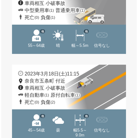
車両相互 小破事故
中型乗用車
普通乗用車
(1)
(1)
死亡
負傷
(0)
(1)
他
他
55～64歳
晴
幅～5.5m
信号なし
2023年3月18日(土)11:15
奈良市五条町 付近
車両相互 小破事故
軽自動車
原付自転車
(1)
(1)
死亡
負傷
(0)
(2)
他
他
45～54歳
曇
幅5.5～
信号なし
9.0m