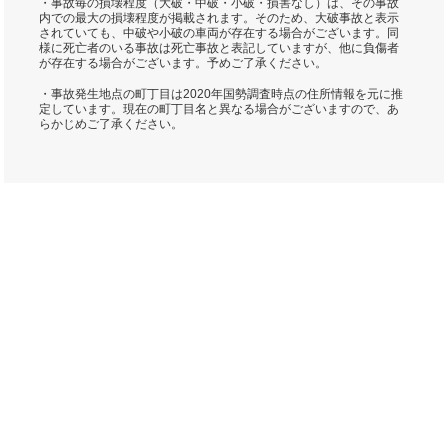
・事故毎の損壊程度（大破・中破・小破・損害なし）は、その事故
内での最大の損壊程度が掲載されます。そのため、大破事故と表示
されていても、中破や小破の車両が存在する場合がございます。同
様に死亡者のいる事故は死亡事故と表記していますが、他に負傷者
が存在する場合がございます。予めご了承ください。
・事故発生地点の町丁目は2020年国勢調査時点の住所情報を元に推
定しています。現在の町丁目名と異なる場合がございますので、あ
らかじめご了承ください。