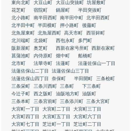
東向北町
大豆山町
大豆山突抜町
坊屋敷町
花芝町
宿院町
鍋屋町
半田突抜町
北小路町
南半田西町
南半田中町
北半田西町
北半田中町
半田横町
押小路町
後藤町
北魚屋東町
北魚屋西町
高天市町
西笹鉾町
北川端町
北袋町
西包永町
多門町
阪新屋町
奥芝町
西新在家号所町
西新在家町
菖蒲池町
内侍原町
畑中町
船橋町
北市町
法華寺町
法蓮町
法蓮佐保山一丁目
法蓮佐保山二丁目
法蓮佐保山三丁目
法蓮佐保山四丁目
奈保町
半田開町
三条桧町
三条栄町
三条川西町
三条町
下三条町
今辻子町
西之阪町
油阪地方町
油阪町
三条本町
三条宮前町
三条添川町
三条大宮町
大宮町一丁目
大宮町二丁目
大宮町三丁目
大宮町四丁目
大宮町五丁目
大宮町六丁目
大宮町七丁目
芝辻町一丁目
芝辻町二丁目