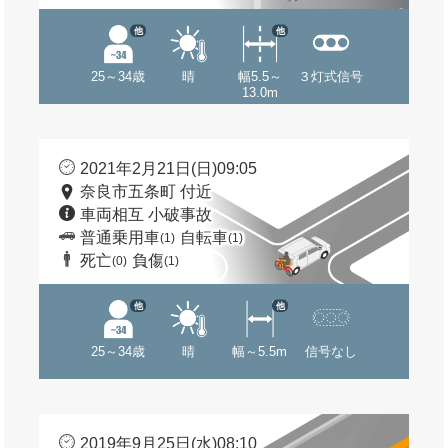
他
他
25～34歳
晴
幅5.5～
３灯式信号
13.0m
2021年2月21日(日)09:05
奈良市五条町 付近
車両相互 小破事故
普通乗用車
自転車
(1)
(1)
死亡
負傷
(0)
(1)
他
他
25～34歳
晴
幅～5.5m
信号なし
2019年9月25日(水)08:10