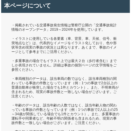
本ページについて
・掲載されている交通事故発生情報は警察庁公開の「交通事故統計
情報のオープンデータ」2019～2024年を使用しています。
・イラストに使用している各要素（車、背景、車、天候、信号、衝
突地点など）は、代表的なイメージをイラスト化しており、色や形
状等含め現実の事故の状況とは異なります。あくまで、事故のイメ
ージとして参考までにご活用ください。
・多重事故の場合でもイラスト上では最大２台（歩行者含む）まで
しか表現されていません。詳細は事故の個別ページの文字情報をご
参照ください。
・車両種別のデータは、該当車両の数ではなく、該当車両種別の関
わっている事故の件数となっています（例：1つの事故で2台以上の
普通自動車が衝突した場合でも1件とカウント）。また、不明車両が
含まれるため、現実の事故件数と一致しない場合がございます。ご
注意ください。
・年齢のデータは、該当年齢の人数ではなく、該当年齢人物の関わ
っている事故の件数となっています（例：1つの事故で2人以上の25
～34歳が関係している場合でも1件とカウント）。また、多重事故の
運転手や同乗者など、年齢不明の関係者も含まれるため、現実の事
故件数と一致しない場合がございます。ご注意ください。