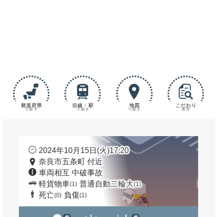
都道府県
沿線・駅
地図
こだわり
で探す
で探す
で探す
条件
2024年10月15日(火)17:20
奈良市五条町 付近
車両相互 中破事故
軽貨物車
普通自動二輪大
(1)
(1)
死亡
負傷
(0)
(1)
他
他