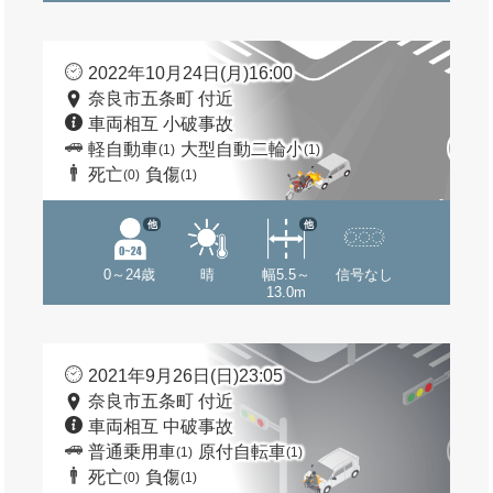
2022年10月24日(月)16:00
奈良市五条町 付近
車両相互 小破事故
軽自動車
大型自動二輪小
(1)
(1)
死亡
負傷
(0)
(1)
他
他
0～24歳
晴
幅5.5～
信号なし
13.0m
2021年9月26日(日)23:05
奈良市五条町 付近
車両相互 中破事故
普通乗用車
原付自転車
(1)
(1)
死亡
負傷
(0)
(1)