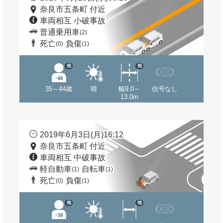
奈良市五条町 付近
車両相互 小破事故
普通乗用車
(2)
死亡
負傷
(0)
(1)
他
他
35～44歳
晴
幅9.0～
信号なし
13.0m
2019年6月3日(月)16:12
奈良市五条町 付近
車両相互 中破事故
軽自動車
自転車
(1)
(1)
死亡
負傷
(0)
(1)
他
他