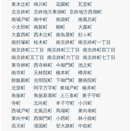
東木辻町
鳴川町
花園町
瓦堂町
北京終町
京終地方東側町
京終地方西側町
南城戸町
南中町
南袋町
南風呂町
小太郎町
南新町
柳町
大森町
大森西町
西木辻町
南魚屋町
杉ヶ町
南肘塚町
桂木町
南京終町
南京終町一丁目
南京終町二丁目
南京終町三丁目
南京終町四丁目
南京終町五丁目
南京終町六丁目
南京終町七丁目
東寺林町
西寺林町
今御門町
池之町
南市町
元林院町
橋本町
樽井町
餅飯殿町
光明院町
下御門町
勝南院町
北室町
阿字万字町
東城戸町
椿井町
角振町
角振新屋町
上三条町
奥子守町
寺町
北向町
本子守町
小川町
西城戸町
北風呂町
馬場町
東向南町
東向中町
西御門町
小西町
林小路町
高天町
漢国町
登大路町
中筋町