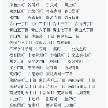
東包永町
雑司町
手貝町
川上町
東之阪町
北御門町
今在家町
春日野町
水門町
興善院町
般若寺町
奈良阪町
青山一丁目
青山二丁目
青山三丁目
青山四丁目
青山五丁目
青山六丁目
青山七丁目
青山八丁目
青山九丁目
佐保台一丁目
佐保台二丁目
佐保台三丁目
佐保台西町
鶴福院町
不審ケ辻子町
中院町
鵲町
公納堂町
福智院町
十輪院畑町
十輪院町
川之上突抜町
川之上町
築地之内町
納院町
薬師堂町
毘沙門町
芝突抜町
紀寺町
西紀寺町
高畑町
白毫寺町
東紀寺町一丁目
東紀寺町二丁目
東紀寺町三丁目
南紀寺町一丁目
南紀寺町二丁目
南紀寺町三丁目
南紀寺町四丁目
南紀寺町五丁目
中新屋町
芝新屋町
元興寺町
井上町
中辻町
肘塚町
脇戸町
高御門町
陰陽町
西新屋町
三棟町