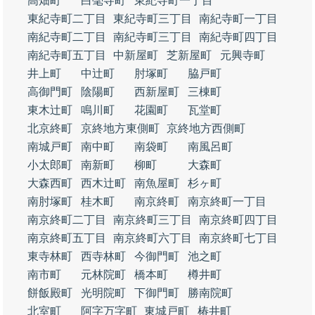
高畑町
白毫寺町
東紀寺町一丁目
東紀寺町二丁目
東紀寺町三丁目
南紀寺町一丁目
南紀寺町二丁目
南紀寺町三丁目
南紀寺町四丁目
南紀寺町五丁目
中新屋町
芝新屋町
元興寺町
井上町
中辻町
肘塚町
脇戸町
高御門町
陰陽町
西新屋町
三棟町
東木辻町
鳴川町
花園町
瓦堂町
北京終町
京終地方東側町
京終地方西側町
南城戸町
南中町
南袋町
南風呂町
小太郎町
南新町
柳町
大森町
大森西町
西木辻町
南魚屋町
杉ヶ町
南肘塚町
桂木町
南京終町
南京終町一丁目
南京終町二丁目
南京終町三丁目
南京終町四丁目
南京終町五丁目
南京終町六丁目
南京終町七丁目
東寺林町
西寺林町
今御門町
池之町
南市町
元林院町
橋本町
樽井町
餅飯殿町
光明院町
下御門町
勝南院町
北室町
阿字万字町
東城戸町
椿井町