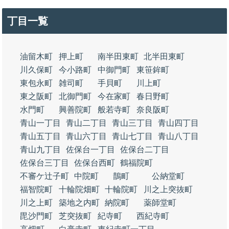
丁目一覧
油留木町
押上町
南半田東町
北半田東町
川久保町
今小路町
中御門町
東笹鉾町
東包永町
雑司町
手貝町
川上町
東之阪町
北御門町
今在家町
春日野町
水門町
興善院町
般若寺町
奈良阪町
青山一丁目
青山二丁目
青山三丁目
青山四丁目
青山五丁目
青山六丁目
青山七丁目
青山八丁目
青山九丁目
佐保台一丁目
佐保台二丁目
佐保台三丁目
佐保台西町
鶴福院町
不審ケ辻子町
中院町
鵲町
公納堂町
福智院町
十輪院畑町
十輪院町
川之上突抜町
川之上町
築地之内町
納院町
薬師堂町
毘沙門町
芝突抜町
紀寺町
西紀寺町