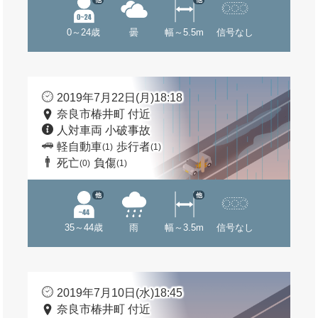
0～24歳
曇
幅～5.5m
信号なし
2019年7月22日(月)18:18
奈良市椿井町 付近
人対車両 小破事故
軽自動車
歩行者
(1)
(1)
死亡
負傷
(0)
(1)
他
他
35～44歳
雨
幅～3.5m
信号なし
2019年7月10日(水)18:45
奈良市椿井町 付近