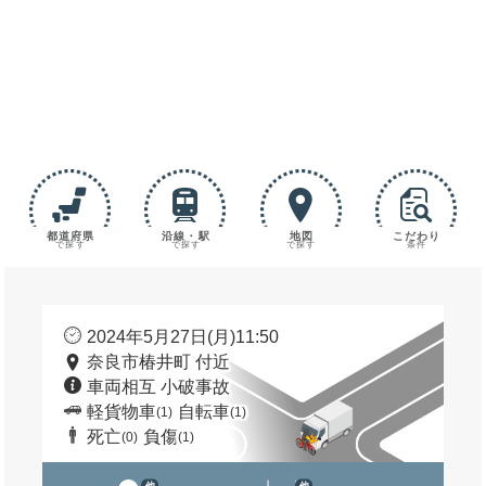
都道府県
沿線・駅
地図
こだわり
で探す
で探す
で探す
条件
2024年5月27日(月)11:50
奈良市椿井町 付近
車両相互 小破事故
軽貨物車
自転車
(1)
(1)
死亡
負傷
(0)
(1)
他
他