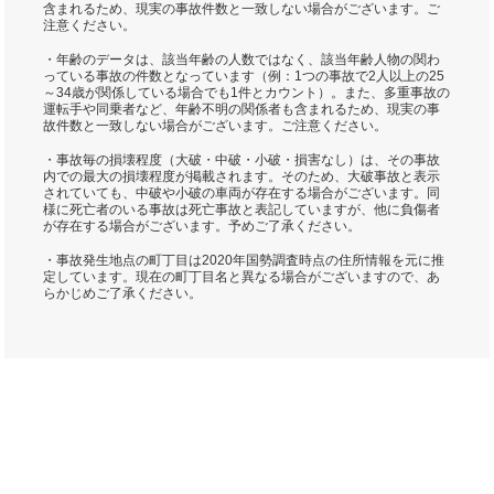
含まれるため、現実の事故件数と一致しない場合がございます。ご
注意ください。
・年齢のデータは、該当年齢の人数ではなく、該当年齢人物の関わ
っている事故の件数となっています（例：1つの事故で2人以上の25
～34歳が関係している場合でも1件とカウント）。また、多重事故の
運転手や同乗者など、年齢不明の関係者も含まれるため、現実の事
故件数と一致しない場合がございます。ご注意ください。
・事故毎の損壊程度（大破・中破・小破・損害なし）は、その事故
内での最大の損壊程度が掲載されます。そのため、大破事故と表示
されていても、中破や小破の車両が存在する場合がございます。同
様に死亡者のいる事故は死亡事故と表記していますが、他に負傷者
が存在する場合がございます。予めご了承ください。
・事故発生地点の町丁目は2020年国勢調査時点の住所情報を元に推
定しています。現在の町丁目名と異なる場合がございますので、あ
らかじめご了承ください。