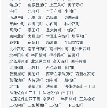
角振町
角振新屋町
上三条町
奥子守町
寺町
北向町
本子守町
小川町
西城戸町
北風呂町
馬場町
東向南町
東向中町
西御門町
小西町
林小路町
高天町
漢国町
登大路町
中筋町
東向北町
大豆山町
大豆山突抜町
坊屋敷町
花芝町
宿院町
鍋屋町
半田突抜町
北小路町
南半田西町
南半田中町
北半田西町
北半田中町
半田横町
押小路町
後藤町
北魚屋東町
北魚屋西町
高天市町
西笹鉾町
北川端町
北袋町
西包永町
多門町
阪新屋町
奥芝町
西新在家号所町
西新在家町
菖蒲池町
内侍原町
畑中町
船橋町
北市町
法華寺町
法蓮町
法蓮佐保山一丁目
法蓮佐保山二丁目
法蓮佐保山三丁目
法蓮佐保山四丁目
奈保町
半田開町
三条桧町
三条栄町
三条川西町
三条町
下三条町