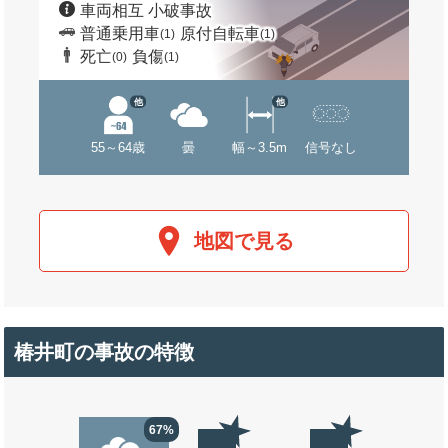
車両相互 小破事故
普通乗用車
原付自転車
(1)
(1)
死亡
負傷
(0)
(1)
他
他
55～64歳
曇
幅～3.5m
信号なし
地図で見る
椿井町の事故の特徴
67%