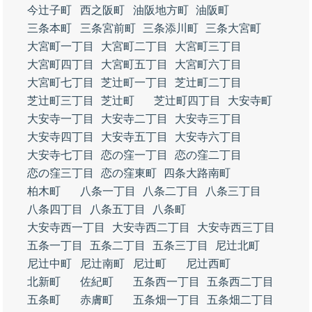
今辻子町
西之阪町
油阪地方町
油阪町
三条本町
三条宮前町
三条添川町
三条大宮町
大宮町一丁目
大宮町二丁目
大宮町三丁目
大宮町四丁目
大宮町五丁目
大宮町六丁目
大宮町七丁目
芝辻町一丁目
芝辻町二丁目
芝辻町三丁目
芝辻町
芝辻町四丁目
大安寺町
大安寺一丁目
大安寺二丁目
大安寺三丁目
大安寺四丁目
大安寺五丁目
大安寺六丁目
大安寺七丁目
恋の窪一丁目
恋の窪二丁目
恋の窪三丁目
恋の窪東町
四条大路南町
柏木町
八条一丁目
八条二丁目
八条三丁目
八条四丁目
八条五丁目
八条町
大安寺西一丁目
大安寺西二丁目
大安寺西三丁目
五条一丁目
五条二丁目
五条三丁目
尼辻北町
尼辻中町
尼辻南町
尼辻町
尼辻西町
北新町
佐紀町
五条西一丁目
五条西二丁目
五条町
赤膚町
五条畑一丁目
五条畑二丁目