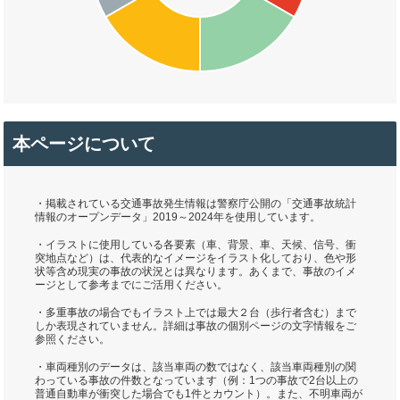
本ページについて
・掲載されている交通事故発生情報は警察庁公開の「交通事故統計
情報のオープンデータ」2019～2024年を使用しています。
・イラストに使用している各要素（車、背景、車、天候、信号、衝
突地点など）は、代表的なイメージをイラスト化しており、色や形
状等含め現実の事故の状況とは異なります。あくまで、事故のイメ
ージとして参考までにご活用ください。
・多重事故の場合でもイラスト上では最大２台（歩行者含む）まで
しか表現されていません。詳細は事故の個別ページの文字情報をご
参照ください。
・車両種別のデータは、該当車両の数ではなく、該当車両種別の関
わっている事故の件数となっています（例：1つの事故で2台以上の
普通自動車が衝突した場合でも1件とカウント）。また、不明車両が