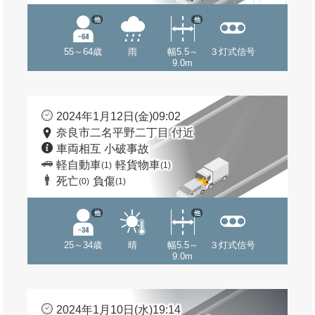
他
他
55～64歳
雨
幅5.5～
３灯式信号
9.0m
2024年1月12日(金)09:02
奈良市二名平野二丁目 付近
車両相互 小破事故
軽自動車
軽貨物車
(1)
(1)
死亡
負傷
(0)
(1)
他
他
25～34歳
晴
幅5.5～
３灯式信号
9.0m
2024年1月10日(水)19:14