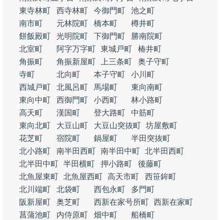
東寺林町
西寺林町
今御門町
池之町
南市町
元林院町
橋本町
樽井町
餅飯殿町
光明院町
下御門町
勝南院町
北室町
阿字万字町
東城戸町
椿井町
角振町
角振新屋町
上三条町
奥子守町
寺町
北向町
本子守町
小川町
西城戸町
北風呂町
馬場町
東向南町
東向中町
西御門町
小西町
林小路町
高天町
漢国町
登大路町
中筋町
東向北町
大豆山町
大豆山突抜町
坊屋敷町
花芝町
宿院町
鍋屋町
半田突抜町
北小路町
南半田西町
南半田中町
北半田西町
北半田中町
半田横町
押小路町
後藤町
北魚屋東町
北魚屋西町
高天市町
西笹鉾町
北川端町
北袋町
西包永町
多門町
阪新屋町
奥芝町
西新在家号所町
西新在家町
菖蒲池町
内侍原町
畑中町
船橋町