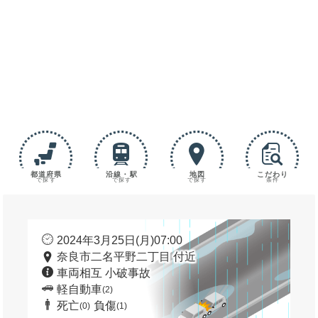
都道府県
沿線・駅
地図
こだわり
で探す
で探す
で探す
条件
2024年3月25日(月)07:00
奈良市二名平野二丁目 付近
車両相互 小破事故
軽自動車
(2)
死亡
負傷
(0)
(1)