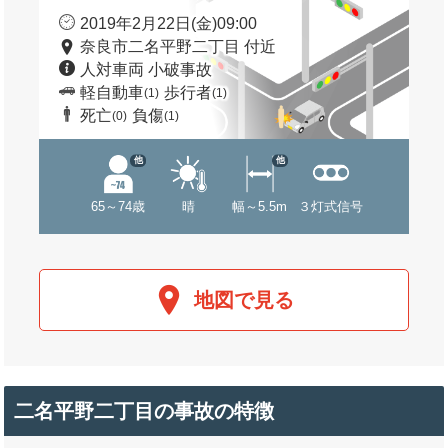
2019年2月22日(金)09:00
奈良市二名平野二丁目 付近
人対車両 小破事故
軽自動車
歩行者
(1)
(1)
死亡
負傷
(0)
(1)
他
他
65～74歳
晴
幅～5.5m
３灯式信号
地図で見る
二名平野二丁目の事故の特徴