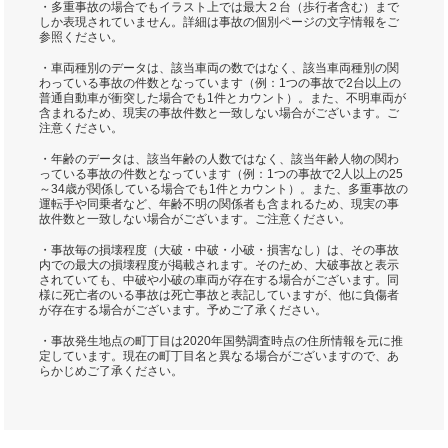
・多重事故の場合でもイラスト上では最大２台（歩行者含む）まで
しか表現されていません。詳細は事故の個別ページの文字情報をご
参照ください。
・車両種別のデータは、該当車両の数ではなく、該当車両種別の関
わっている事故の件数となっています（例：1つの事故で2台以上の
普通自動車が衝突した場合でも1件とカウント）。また、不明車両が
含まれるため、現実の事故件数と一致しない場合がございます。ご
注意ください。
・年齢のデータは、該当年齢の人数ではなく、該当年齢人物の関わ
っている事故の件数となっています（例：1つの事故で2人以上の25
～34歳が関係している場合でも1件とカウント）。また、多重事故の
運転手や同乗者など、年齢不明の関係者も含まれるため、現実の事
故件数と一致しない場合がございます。ご注意ください。
・事故毎の損壊程度（大破・中破・小破・損害なし）は、その事故
内での最大の損壊程度が掲載されます。そのため、大破事故と表示
されていても、中破や小破の車両が存在する場合がございます。同
様に死亡者のいる事故は死亡事故と表記していますが、他に負傷者
が存在する場合がございます。予めご了承ください。
・事故発生地点の町丁目は2020年国勢調査時点の住所情報を元に推
定しています。現在の町丁目名と異なる場合がございますので、あ
らかじめご了承ください。