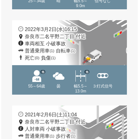
25～34歳
晴
幅5.5～
信号なし
9.0m
2022年3月2日(水)16:15
奈良市二名平野二丁目 付近
車両相互 小破事故
普通乗用車
自転車
(1)
(1)
死亡
負傷
(0)
(1)
他
他
55～64歳
曇
幅5.5～
３灯式信号
13.0m
2021年2月6日(土)11:04
奈良市二名平野二丁目 付近
人対車両 小破事故
普通乗用車
歩行者
(1)
(1)