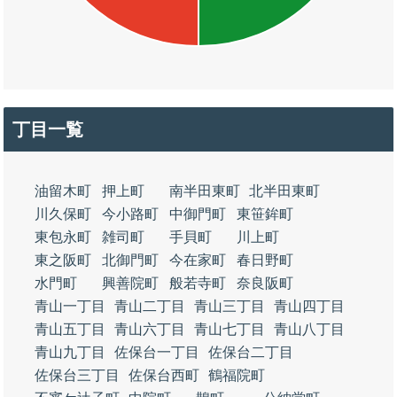
丁目一覧
油留木町
押上町
南半田東町
北半田東町
川久保町
今小路町
中御門町
東笹鉾町
東包永町
雑司町
手貝町
川上町
東之阪町
北御門町
今在家町
春日野町
水門町
興善院町
般若寺町
奈良阪町
青山一丁目
青山二丁目
青山三丁目
青山四丁目
青山五丁目
青山六丁目
青山七丁目
青山八丁目
青山九丁目
佐保台一丁目
佐保台二丁目
佐保台三丁目
佐保台西町
鶴福院町