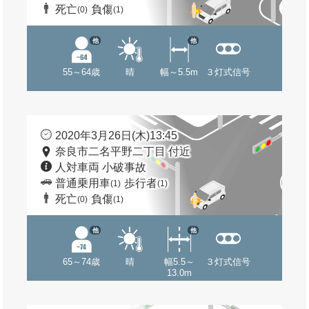
死亡
負傷
(0)
(1)
他
他
55～64歳
晴
幅～5.5m
３灯式信号
2020年3月26日(木)13:45
奈良市二名平野二丁目 付近
人対車両 小破事故
普通乗用車
歩行者
(1)
(1)
死亡
負傷
(0)
(1)
他
他
65～74歳
晴
幅5.5～
３灯式信号
13.0m