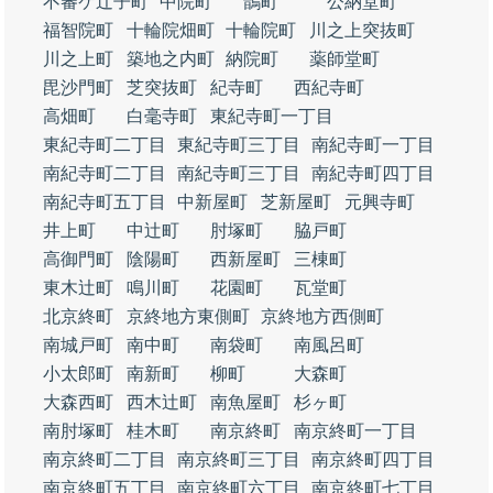
不審ケ辻子町
中院町
鵲町
公納堂町
福智院町
十輪院畑町
十輪院町
川之上突抜町
川之上町
築地之内町
納院町
薬師堂町
毘沙門町
芝突抜町
紀寺町
西紀寺町
高畑町
白毫寺町
東紀寺町一丁目
東紀寺町二丁目
東紀寺町三丁目
南紀寺町一丁目
南紀寺町二丁目
南紀寺町三丁目
南紀寺町四丁目
南紀寺町五丁目
中新屋町
芝新屋町
元興寺町
井上町
中辻町
肘塚町
脇戸町
高御門町
陰陽町
西新屋町
三棟町
東木辻町
鳴川町
花園町
瓦堂町
北京終町
京終地方東側町
京終地方西側町
南城戸町
南中町
南袋町
南風呂町
小太郎町
南新町
柳町
大森町
大森西町
西木辻町
南魚屋町
杉ヶ町
南肘塚町
桂木町
南京終町
南京終町一丁目
南京終町二丁目
南京終町三丁目
南京終町四丁目
南京終町五丁目
南京終町六丁目
南京終町七丁目