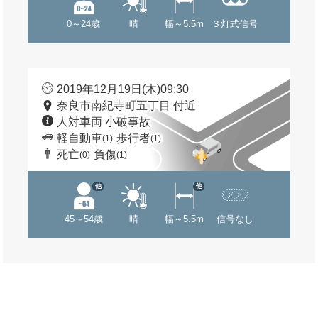
0～24歳
晴
幅～5.5m
３灯式信号
2019年12月19日(木)09:30
奈良市南紀寺町五丁目 付近
人対車両 小破事故
軽自動車
歩行者
(1)
(1)
死亡
負傷
(0)
(1)
他
他
45～54歳
晴
幅～5.5m
信号なし