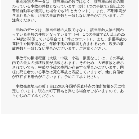
・車両種別のデータは、該当車両の数ではなく、該当車両種別の関
わっている事故の件数となっています（例：1つの事故で2台以上の
普通自動車が衝突した場合でも1件とカウント）。また、不明車両が
含まれるため、現実の事故件数と一致しない場合がございます。ご
注意ください。
・年齢のデータは、該当年齢の人数ではなく、該当年齢人物の関わ
っている事故の件数となっています（例：1つの事故で2人以上の25
～34歳が関係している場合でも1件とカウント）。また、多重事故の
運転手や同乗者など、年齢不明の関係者も含まれるため、現実の事
故件数と一致しない場合がございます。ご注意ください。
・事故毎の損壊程度（大破・中破・小破・損害なし）は、その事故
内での最大の損壊程度が掲載されます。そのため、大破事故と表示
されていても、中破や小破の車両が存在する場合がございます。同
様に死亡者のいる事故は死亡事故と表記していますが、他に負傷者
が存在する場合がございます。予めご了承ください。
・事故発生地点の町丁目は2020年国勢調査時点の住所情報を元に推
定しています。現在の町丁目名と異なる場合がございますので、あ
らかじめご了承ください。