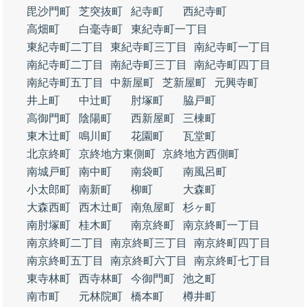
毘沙門町
芝突抜町
紀寺町
西紀寺町
高畑町
白毫寺町
東紀寺町一丁目
東紀寺町二丁目
東紀寺町三丁目
南紀寺町一丁目
南紀寺町二丁目
南紀寺町三丁目
南紀寺町四丁目
南紀寺町五丁目
中新屋町
芝新屋町
元興寺町
井上町
中辻町
肘塚町
脇戸町
高御門町
陰陽町
西新屋町
三棟町
東木辻町
鳴川町
花園町
瓦堂町
北京終町
京終地方東側町
京終地方西側町
南城戸町
南中町
南袋町
南風呂町
小太郎町
南新町
柳町
大森町
大森西町
西木辻町
南魚屋町
杉ヶ町
南肘塚町
桂木町
南京終町
南京終町一丁目
南京終町二丁目
南京終町三丁目
南京終町四丁目
南京終町五丁目
南京終町六丁目
南京終町七丁目
東寺林町
西寺林町
今御門町
池之町
南市町
元林院町
橋本町
樽井町