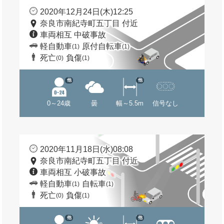
2020年12月24日(木)12:25
奈良市南紀寺町五丁目 付近
車両相互 中破事故
軽自動車
原付自転車
(1)
(1)
死亡
負傷
(0)
(1)
他
他
0～24歳
曇
幅～5.5m
信号なし
2020年11月18日(水)08:08
奈良市南紀寺町五丁目 付近
車両相互 小破事故
軽自動車
自転車
(1)
(1)
死亡
負傷
(0)
(1)
他
他