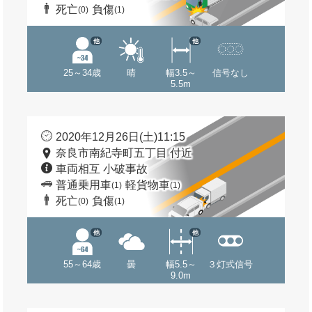
死亡
負傷
(0)
(1)
他
他
25～34歳
晴
幅3.5～
信号なし
5.5m
2020年12月26日(土)11:15
奈良市南紀寺町五丁目 付近
車両相互 小破事故
普通乗用車
軽貨物車
(1)
(1)
死亡
負傷
(0)
(1)
他
他
55～64歳
曇
幅5.5～
３灯式信号
9.0m