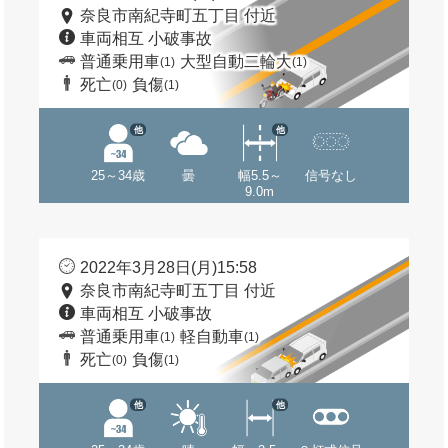
奈良市南紀寺町五丁目 付近
車両相互 小破事故
普通乗用車
大型自動二輪大
(1)
(1)
死亡
負傷
(0)
(1)
他
他
25～34歳
曇
幅5.5～
信号なし
9.0m
2022年3月28日(月)15:58
奈良市南紀寺町五丁目 付近
車両相互 小破事故
普通乗用車
軽自動車
(1)
(1)
死亡
負傷
(0)
(1)
他
他