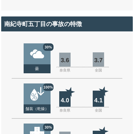
南紀寺町五丁目の事故の特徴
30%
3.6
3.7
曇
奈良県
全国
100%
4.0
4.1
舗装（乾燥）
奈良県
全国
30%