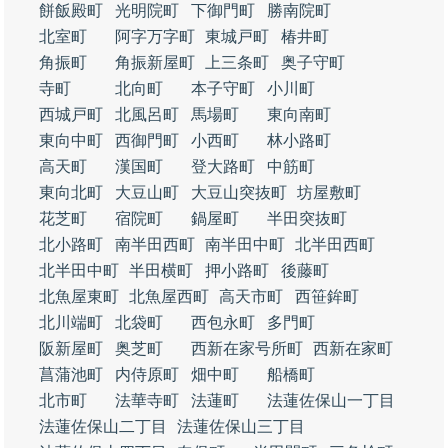
餅飯殿町
光明院町
下御門町
勝南院町
北室町
阿字万字町
東城戸町
椿井町
角振町
角振新屋町
上三条町
奥子守町
寺町
北向町
本子守町
小川町
西城戸町
北風呂町
馬場町
東向南町
東向中町
西御門町
小西町
林小路町
高天町
漢国町
登大路町
中筋町
東向北町
大豆山町
大豆山突抜町
坊屋敷町
花芝町
宿院町
鍋屋町
半田突抜町
北小路町
南半田西町
南半田中町
北半田西町
北半田中町
半田横町
押小路町
後藤町
北魚屋東町
北魚屋西町
高天市町
西笹鉾町
北川端町
北袋町
西包永町
多門町
阪新屋町
奥芝町
西新在家号所町
西新在家町
菖蒲池町
内侍原町
畑中町
船橋町
北市町
法華寺町
法蓮町
法蓮佐保山一丁目
法蓮佐保山二丁目
法蓮佐保山三丁目