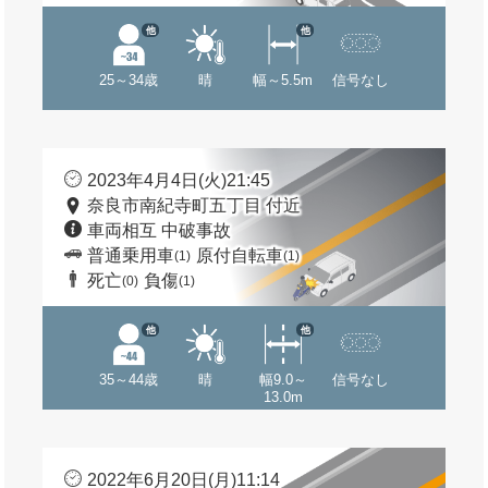
他
他
25～34歳
晴
幅～5.5m
信号なし
2023年4月4日(火)21:45
奈良市南紀寺町五丁目 付近
車両相互 中破事故
普通乗用車
原付自転車
(1)
(1)
死亡
負傷
(0)
(1)
他
他
35～44歳
晴
幅9.0～
信号なし
13.0m
2022年6月20日(月)11:14