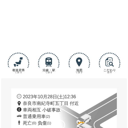
都道府県
沿線・駅
地図
こだわり
で探す
で探す
で探す
条件
2023年10月28日(土)12:36
奈良市南紀寺町五丁目 付近
車両相互 小破事故
普通乗用車
(2)
死亡
負傷
(0)
(1)