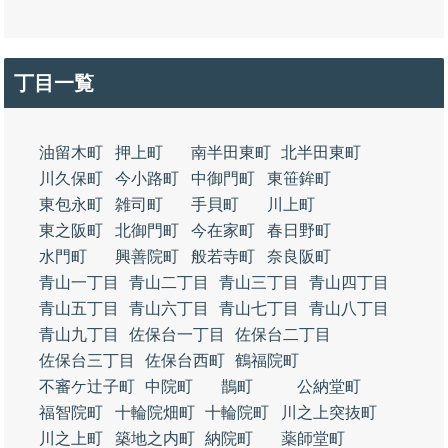
丁目一覧
油留木町
押上町
南半田東町
北半田東町
川久保町
今小路町
中御門町
東笹鉾町
東包永町
雑司町
手貝町
川上町
東之阪町
北御門町
今在家町
春日野町
水門町
興善院町
般若寺町
奈良阪町
青山一丁目
青山二丁目
青山三丁目
青山四丁目
青山五丁目
青山六丁目
青山七丁目
青山八丁目
青山九丁目
佐保台一丁目
佐保台二丁目
佐保台三丁目
佐保台西町
鶴福院町
不審ケ辻子町
中院町
鵲町
公納堂町
福智院町
十輪院畑町
十輪院町
川之上突抜町
川之上町
築地之内町
納院町
薬師堂町