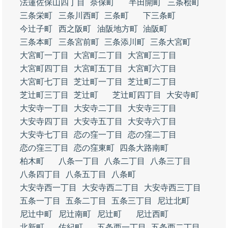
法蓮佐保山四丁目
奈保町
半田開町
三条桧町
三条栄町
三条川西町
三条町
下三条町
今辻子町
西之阪町
油阪地方町
油阪町
三条本町
三条宮前町
三条添川町
三条大宮町
大宮町一丁目
大宮町二丁目
大宮町三丁目
大宮町四丁目
大宮町五丁目
大宮町六丁目
大宮町七丁目
芝辻町一丁目
芝辻町二丁目
芝辻町三丁目
芝辻町
芝辻町四丁目
大安寺町
大安寺一丁目
大安寺二丁目
大安寺三丁目
大安寺四丁目
大安寺五丁目
大安寺六丁目
大安寺七丁目
恋の窪一丁目
恋の窪二丁目
恋の窪三丁目
恋の窪東町
四条大路南町
柏木町
八条一丁目
八条二丁目
八条三丁目
八条四丁目
八条五丁目
八条町
大安寺西一丁目
大安寺西二丁目
大安寺西三丁目
五条一丁目
五条二丁目
五条三丁目
尼辻北町
尼辻中町
尼辻南町
尼辻町
尼辻西町
北新町
佐紀町
五条西一丁目
五条西二丁目