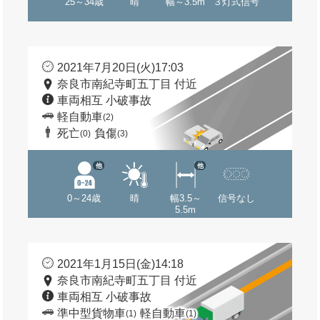
25～34歳
晴
幅～3.5m
３灯式信号
2021年7月20日(火)17:03
奈良市南紀寺町五丁目 付近
車両相互 小破事故
軽自動車
(2)
死亡
負傷
(0)
(3)
他
他
0～24歳
晴
幅3.5～
信号なし
5.5m
2021年1月15日(金)14:18
奈良市南紀寺町五丁目 付近
車両相互 小破事故
準中型貨物車
軽自動車
(1)
(1)