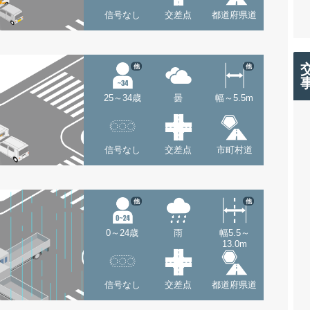
信号なし
交差点
都道府県道
他
他
25～34歳
曇
幅～5.5m
信号なし
交差点
市町村道
他
他
0～24歳
雨
幅5.5～
13.0m
信号なし
交差点
都道府県道