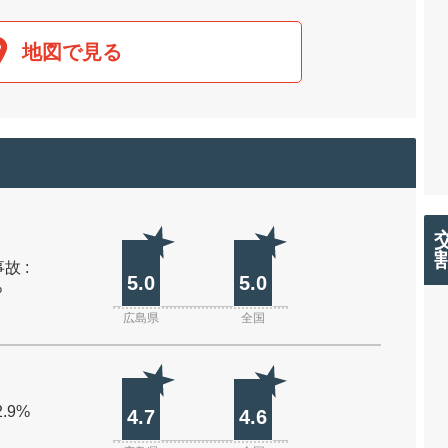
地図で見る
故 :
5.0
5.0
%
広島県
全国
2.9%
4.7
4.6