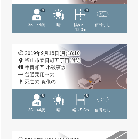
他
他
35～44歳
晴
幅5.5～
信号なし
13.0m
2019年9月16日(月)18:10
福山市春日町五丁目 付近
車両相互 小破事故
普通乗用車
(2)
死亡
負傷
(0)
(3)
他
他
35～44歳
晴
幅～5.5m
信号なし