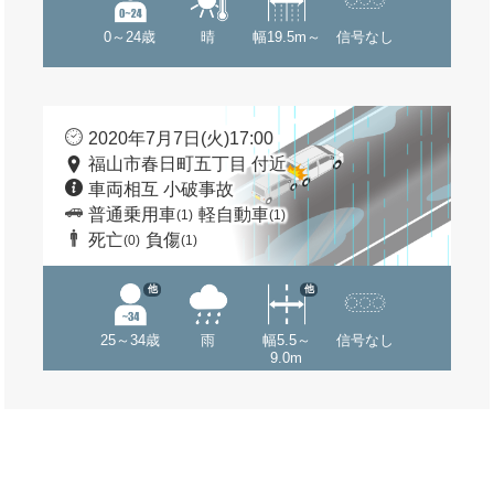
0～24歳
晴
幅19.5m～
信号なし
2020年7月7日(火)17:00
福山市春日町五丁目 付近
車両相互 小破事故
普通乗用車
軽自動車
(1)
(1)
死亡
負傷
(0)
(1)
他
他
25～34歳
雨
幅5.5～
信号なし
9.0m