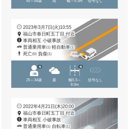
45～54歳
雨
幅～5.5m
信号なし
2023年3月7日(火)10:55
福山市春日町五丁目 付近
車両相互 小破事故
普通乗用車
軽自動車
(1)
(1)
死亡
負傷
(0)
(1)
他
他
25～34歳
曇
幅5.5～
信号なし
9.0m
2022年4月21日(木)20:00
福山市春日町五丁目 付近
車両相互 小破事故
普通乗用車
自転車
(1)
(1)