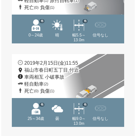
軽自動車
原付自転車
(1)
(1)
死亡
負傷
(0)
(1)
他
他
0～24歳
晴
幅5.5～
信号なし
13.0m
2019年2月15日(金)11:55
福山市春日町五丁目 付近
車両相互 小破事故
軽自動車
(2)
死亡
負傷
(0)
(1)
他
他
25～34歳
曇
幅9.0～
信号なし
13.0m