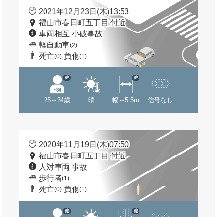
2021年12月23日(木)13:53
福山市春日町五丁目 付近
車両相互 小破事故
軽自動車
(2)
死亡
負傷
(0)
(1)
他
他
25～34歳
晴
幅～5.5m
信号なし
2020年11月19日(木)07:50
福山市春日町五丁目 付近
人対車両 事故
歩行者
(1)
死亡
負傷
(0)
(1)
他
他