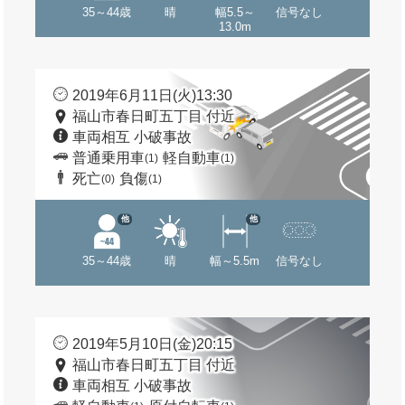
35～44歳
晴
幅5.5～
信号なし
13.0m
2019年6月11日(火)13:30
福山市春日町五丁目 付近
車両相互 小破事故
普通乗用車
軽自動車
(1)
(1)
死亡
負傷
(0)
(1)
他
他
35～44歳
晴
幅～5.5m
信号なし
2019年5月10日(金)20:15
福山市春日町五丁目 付近
車両相互 小破事故