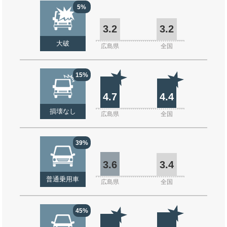
5%
3.2
3.2
大破
広島県
全国
15%
4.7
4.4
損壊なし
広島県
全国
39%
3.6
3.4
普通乗用車
広島県
全国
45%