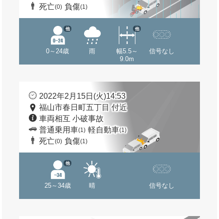
死亡
負傷
(0)
(1)
他
他
0～24歳
雨
幅5.5～
信号なし
9.0m
2022年2月15日(火)14:53
福山市春日町五丁目 付近
車両相互 小破事故
普通乗用車
軽自動車
(1)
(1)
死亡
負傷
(0)
(1)
他
25～34歳
晴
信号なし