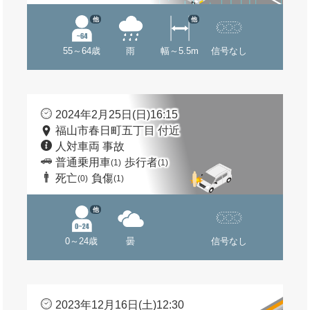
他
他
55～64歳
雨
幅～5.5m
信号なし
2024年2月25日(日)16:15
福山市春日町五丁目 付近
人対車両 事故
普通乗用車
歩行者
(1)
(1)
死亡
負傷
(0)
(1)
他
0～24歳
曇
信号なし
2023年12月16日(土)12:30