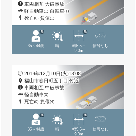
車両相互 大破事故
軽自動車
自転車
(1)
(1)
死亡
負傷
(0)
(1)
他
他
35～44歳
晴
幅5.5～
信号なし
9.0m
2019年12月10日(火)18:08
福山市春日町五丁目 付近
車両相互 中破事故
軽自動車
(3)
死亡
負傷
(0)
(4)
他
他
35～44歳
晴
幅5.5～
信号なし
9.0m