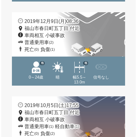
2019年12月9日(月)08:36
福山市春日町五丁目 付近
車両相互 小破事故
普通乗用車
(2)
死亡
負傷
(0)
(1)
他
他
0～24歳
晴
幅5.5～
信号なし
13.0m
2019年10月5日(土)17:55
福山市春日町五丁目 付近
車両相互 小破事故
普通乗用車
軽自動車
(1)
(1)
死亡
負傷
(0)
(2)