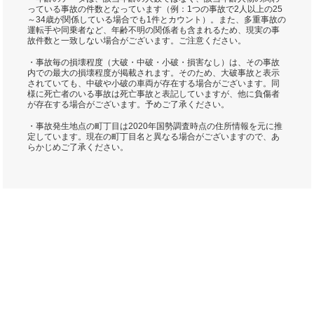
っている事故の件数となっています（例：1つの事故で2人以上の25
～34歳が関係している場合でも1件とカウント）。また、多重事故の
運転手や同乗者など、年齢不明の関係者も含まれるため、現実の事
故件数と一致しない場合がございます。ご注意ください。
・事故毎の損壊程度（大破・中破・小破・損害なし）は、その事故
内での最大の損壊程度が掲載されます。そのため、大破事故と表示
されていても、中破や小破の車両が存在する場合がございます。同
様に死亡者のいる事故は死亡事故と表記していますが、他に負傷者
が存在する場合がございます。予めご了承ください。
・事故発生地点の町丁目は2020年国勢調査時点の住所情報を元に推
定しています。現在の町丁目名と異なる場合がございますので、あ
らかじめご了承ください。