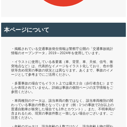
本ページについて
・掲載されている交通事故発生情報は警察庁公開の「交通事故統計
情報のオープンデータ」2019～2024年を使用しています。
・イラストに使用している各要素（車、背景、車、天候、信号、衝
突地点など）は、代表的なイメージをイラスト化しており、色や形
状等含め現実の事故の状況とは異なります。あくまで、事故のイメ
ージとして参考までにご活用ください。
・多重事故の場合でもイラスト上では最大２台（歩行者含む）まで
しか表現されていません。詳細は事故の個別ページの文字情報をご
参照ください。
・車両種別のデータは、該当車両の数ではなく、該当車両種別の関
わっている事故の件数となっています（例：1つの事故で2台以上の
普通自動車が衝突した場合でも1件とカウント）。また、不明車両が
含まれるため、現実の事故件数と一致しない場合がございます。ご
注意ください。
・年齢のデータは、該当年齢の人数ではなく、該当年齢人物の関わ