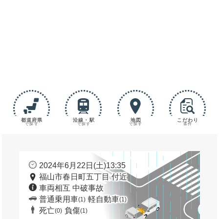
都道府県
沿線・駅
地図
こだわり
で探す
で探す
で探す
条件
2024年6月22日(土)13:35
福山市春日町五丁目 付近
車両相互 中破事故
普通乗用車
軽自動車
(1)
(1)
死亡
負傷
(0)
(1)