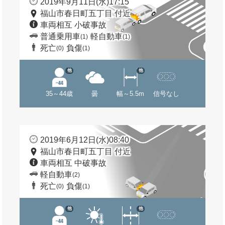
2019年9月11日(水)17:15
福山市春日町五丁目 付近
車両相互 小破事故
普通乗用車
軽自動車
(1)
(1)
死亡
負傷
(0)
(1)
他
他
35～44歳
曇
幅～5.5m
信号なし
2019年6月12日(水)08:40
福山市春日町五丁目 付近
車両相互 中破事故
軽自動車
(2)
死亡
負傷
(0)
(1)
他
他