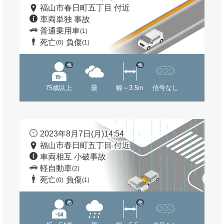
福山市春日町五丁目 付近
車両単独 事故
普通乗用車
(1)
死亡
負傷
(0)
(1)
他
他
75歳以上
曇
幅～3.5m
信号なし
2023年8月7日(月)14:54
福山市春日町五丁目 付近
車両相互 小破事故
軽自動車
(2)
死亡
負傷
(0)
(1)
他
他