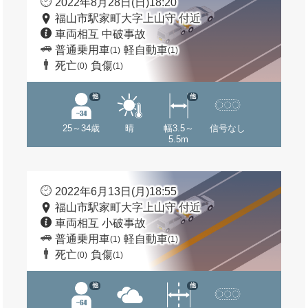
2022年8月28日(日)18:20
福山市駅家町大字上山守 付近
車両相互 中破事故
普通乗用車
軽自動車
(1)
(1)
死亡
負傷
(0)
(1)
他
他
25～34歳
晴
幅3.5～
信号なし
5.5m
2022年6月13日(月)18:55
福山市駅家町大字上山守 付近
車両相互 小破事故
普通乗用車
軽自動車
(1)
(1)
死亡
負傷
(0)
(1)
他
他