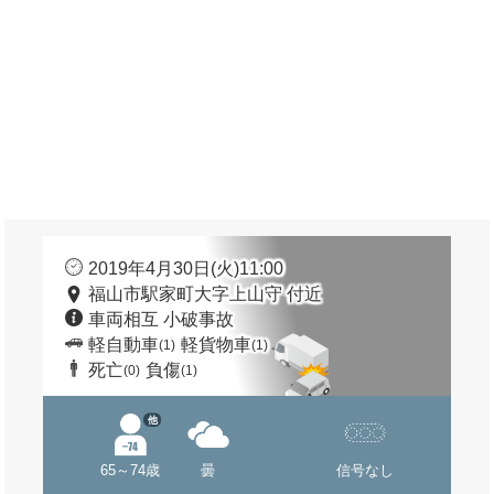
2019年4月30日(火)11:00
福山市駅家町大字上山守 付近
車両相互 小破事故
軽自動車
軽貨物車
(1)
(1)
死亡
負傷
(0)
(1)
他
65～74歳
曇
信号なし