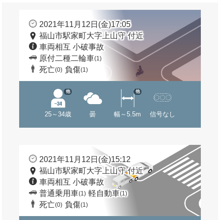
2021年11月12日(金)17:05
福山市駅家町大字上山守 付近
車両相互 小破事故
原付二種二輪車
(1)
死亡
負傷
(0)
(1)
他
他
25～34歳
曇
幅～5.5m
信号なし
2021年11月12日(金)15:12
福山市駅家町大字上山守 付近
車両相互 小破事故
普通乗用車
軽自動車
(1)
(1)
死亡
負傷
(0)
(1)