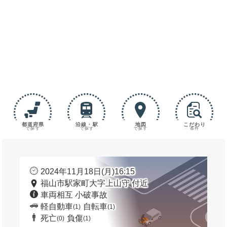
都道府県
沿線・駅
地図
こだわり
で探す
で探す
で探す
条件
2024年11月18日(月)16:15
福山市駅家町大字上山守 付近
車両相互 小破事故
軽自動車
自転車
(1)
(1)
死亡
負傷
(0)
(1)