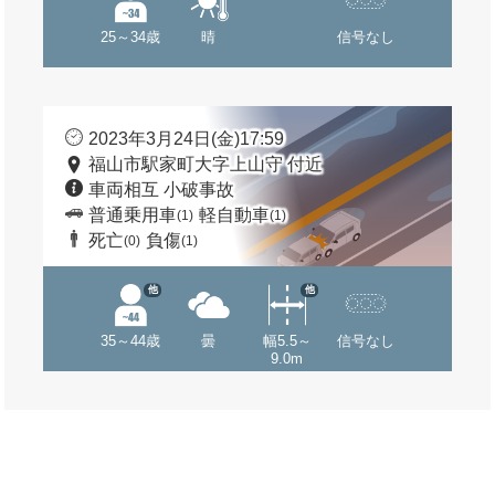
25～34歳
晴
信号なし
2023年3月24日(金)17:59
福山市駅家町大字上山守 付近
車両相互 小破事故
普通乗用車
軽自動車
(1)
(1)
死亡
負傷
(0)
(1)
他
他
35～44歳
曇
幅5.5～
信号なし
9.0m