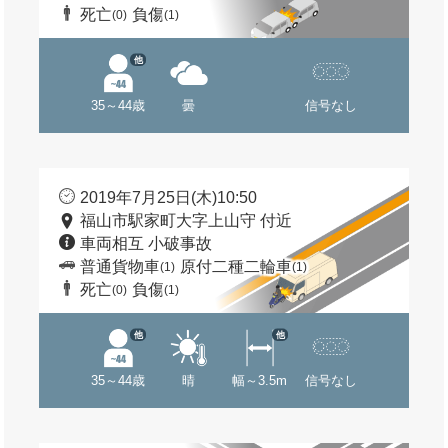
死亡
負傷
(0)
(1)
他
35～44歳
曇
信号なし
2019年7月25日(木)10:50
福山市駅家町大字上山守 付近
車両相互 小破事故
普通貨物車
原付二種二輪車
(1)
(1)
死亡
負傷
(0)
(1)
他
他
35～44歳
晴
幅～3.5m
信号なし