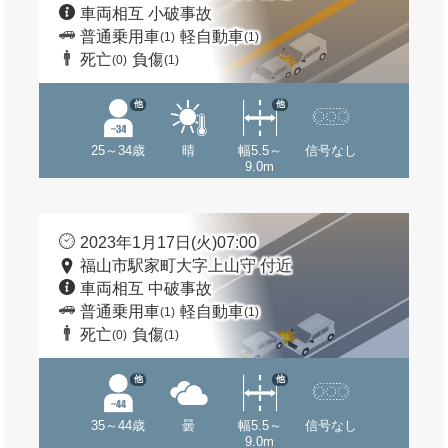
車両相互 小破事故
普通乗用車
軽自動車
(1)
(1)
死亡
負傷
(0)
(1)
他
他
25～34歳
晴
幅5.5～
信号なし
9.0m
2023年1月17日(火)07:00
福山市駅家町大字上山守 付近
車両相互 中破事故
普通乗用車
軽自動車
(1)
(1)
死亡
負傷
(0)
(1)
他
他
35～44歳
曇
幅5.5～
信号なし
9.0m