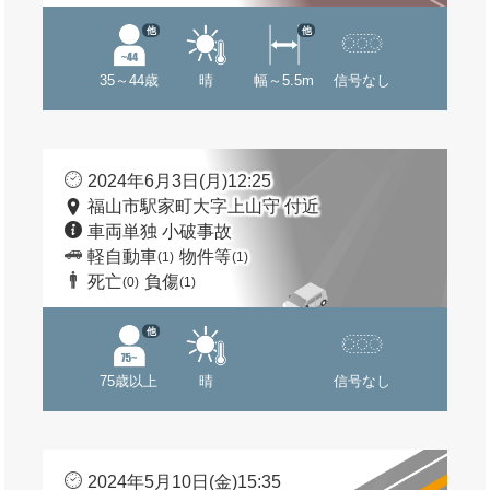
他
他
35～44歳
晴
幅～5.5m
信号なし
2024年6月3日(月)12:25
福山市駅家町大字上山守 付近
車両単独 小破事故
軽自動車
物件等
(1)
(1)
死亡
負傷
(0)
(1)
他
75歳以上
晴
信号なし
2024年5月10日(金)15:35