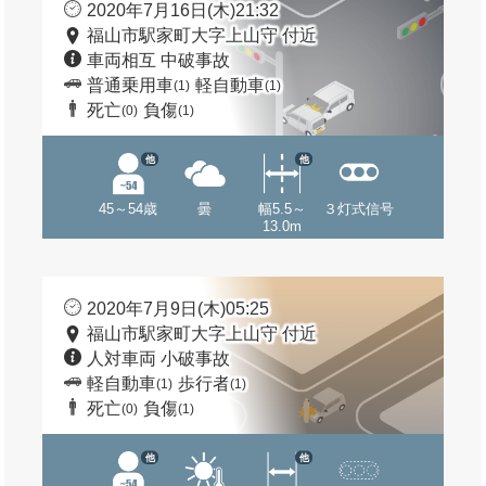
2020年7月16日(木)21:32
福山市駅家町大字上山守 付近
車両相互 中破事故
普通乗用車
軽自動車
(1)
(1)
死亡
負傷
(0)
(1)
他
他
45～54歳
曇
幅5.5～
３灯式信号
13.0m
2020年7月9日(木)05:25
福山市駅家町大字上山守 付近
人対車両 小破事故
軽自動車
歩行者
(1)
(1)
死亡
負傷
(0)
(1)
他
他