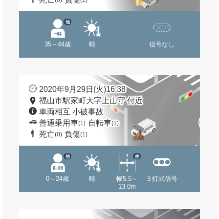
(0)
(1)
他
35～44歳
晴
信号なし
2020年9月29日(火)16:38
福山市駅家町大字上山守 付近
車両相互 小破事故
普通乗用車
自転車
(1)
(1)
死亡
負傷
(0)
(1)
他
他
0～24歳
晴
幅5.5～
３灯式信号
13.0m