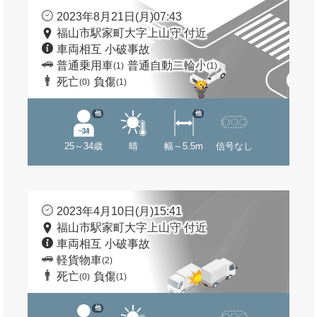
2023年8月21日(月)07:43
福山市駅家町大字上山守 付近
車両相互 小破事故
普通乗用車
普通自動二輪小
(1)
(1)
死亡
負傷
(0)
(1)
他
他
25～34歳
晴
幅～5.5m
信号なし
2023年4月10日(月)15:41
福山市駅家町大字上山守 付近
車両相互 小破事故
軽貨物車
(2)
死亡
負傷
(0)
(1)
他