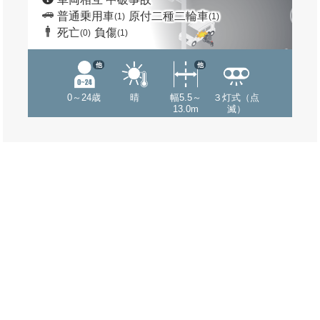
普通乗用車
原付二種二輪車
(1)
(1)
死亡
負傷
(0)
(1)
他
他
0～24歳
晴
幅5.5～
３灯式（点
13.0m
滅）