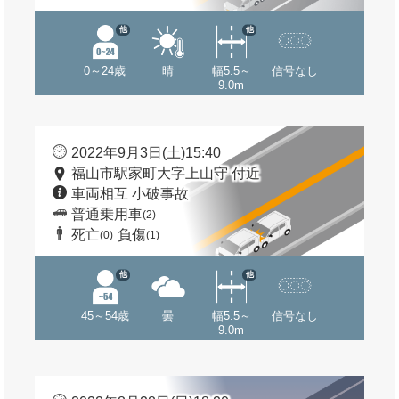
他
他
0～24歳
晴
幅5.5～
信号なし
9.0m
2022年9月3日(土)15:40
福山市駅家町大字上山守 付近
車両相互 小破事故
普通乗用車
(2)
死亡
負傷
(0)
(1)
他
他
45～54歳
曇
幅5.5～
信号なし
9.0m