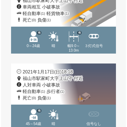
福山市駅家町大字上山守 付近
車両相互 小破事故
軽自動車
軽貨物車
(1)
(1)
死亡
負傷
(0)
(1)
他
他
0～24歳
晴
幅9.0～
３灯式信号
13.0m
2021年1月17日(日)18:18
福山市駅家町大字上山守 付近
人対車両 小破事故
軽自動車
歩行者
(1)
(1)
死亡
負傷
(0)
(1)
他
45～54歳
晴
信号なし