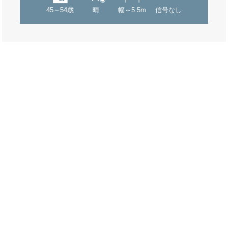
45～54歳
晴
幅～5.5m
信号なし