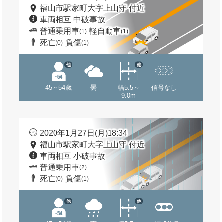
福山市駅家町大字上山守 付近
車両相互 中破事故
普通乗用車
軽自動車
(1)
(1)
死亡
負傷
(0)
(1)
他
他
45～54歳
曇
幅5.5～
信号なし
9.0m
2020年1月27日(月)18:34
福山市駅家町大字上山守 付近
車両相互 小破事故
普通乗用車
(2)
死亡
負傷
(0)
(1)
他
他