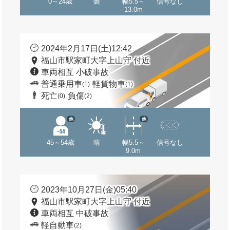
0～24歳
曇
幅5.5～
信号なし
13.0m
2024年2月17日(土)12:42
福山市駅家町大字上山守 付近
車両相互 小破事故
普通乗用車
軽貨物車
(1)
(1)
死亡
負傷
(0)
(2)
他
他
45～54歳
晴
幅5.5～
信号なし
9.0m
2023年10月27日(金)05:40
福山市駅家町大字上山守 付近
車両相互 中破事故
軽自動車
(2)