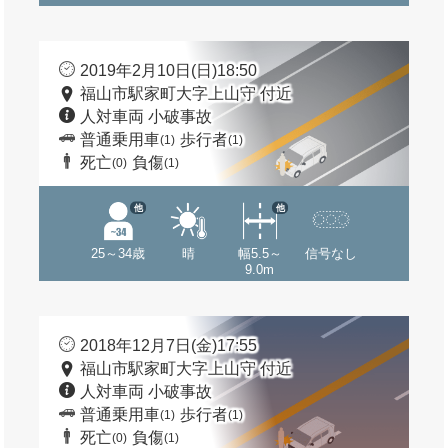
2019年2月10日(日)18:50
福山市駅家町大字上山守 付近
人対車両 小破事故
普通乗用車
歩行者
(1)
(1)
死亡
負傷
(0)
(1)
他
他
25～34歳
晴
幅5.5～
信号なし
9.0m
2018年12月7日(金)17:55
福山市駅家町大字上山守 付近
人対車両 小破事故
普通乗用車
歩行者
(1)
(1)
死亡
負傷
(0)
(1)