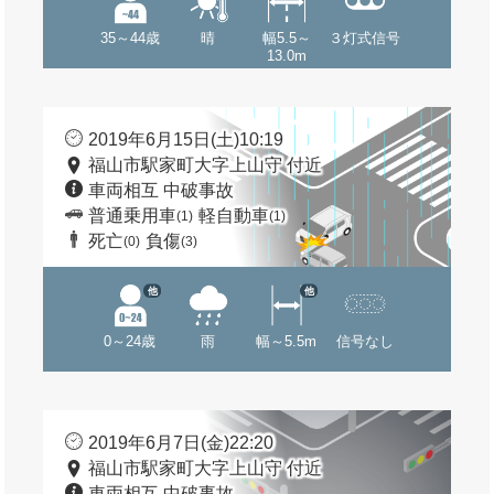
35～44歳
晴
幅5.5～
３灯式信号
13.0m
2019年6月15日(土)10:19
福山市駅家町大字上山守 付近
車両相互 中破事故
普通乗用車
軽自動車
(1)
(1)
死亡
負傷
(0)
(3)
他
他
0～24歳
雨
幅～5.5m
信号なし
2019年6月7日(金)22:20
福山市駅家町大字上山守 付近
車両相互 中破事故