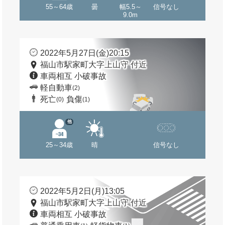
55～64歳
曇
幅5.5～
信号なし
9.0m
2022年5月27日(金)20:15
福山市駅家町大字上山守 付近
車両相互 小破事故
軽自動車
(2)
死亡
負傷
(0)
(1)
他
25～34歳
晴
信号なし
2022年5月2日(月)13:05
福山市駅家町大字上山守 付近
車両相互 小破事故