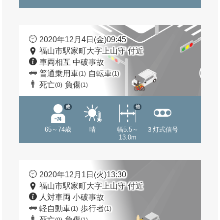
2020年12月4日(金)09:45
福山市駅家町大字上山守 付近
車両相互 中破事故
普通乗用車
自転車
(1)
(1)
死亡
負傷
(0)
(1)
他
他
65～74歳
晴
幅5.5～
３灯式信号
13.0m
2020年12月1日(火)13:30
福山市駅家町大字上山守 付近
人対車両 小破事故
軽自動車
歩行者
(1)
(1)
死亡
負傷