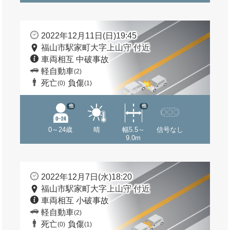
2022年12月11日(日)19:45
福山市駅家町大字上山守 付近
車両相互 中破事故
軽自動車
(2)
死亡
負傷
(0)
(1)
他
他
0～24歳
晴
幅5.5～
信号なし
9.0m
2022年12月7日(水)18:20
福山市駅家町大字上山守 付近
車両相互 小破事故
軽自動車
(2)
死亡
負傷
(0)
(1)