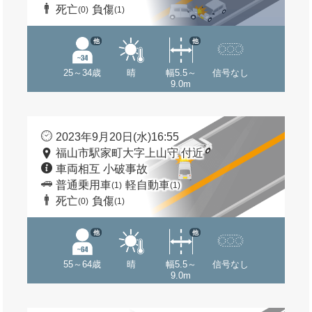
死亡
負傷
(0)
(1)
他
他
25～34歳
晴
幅5.5～
信号なし
9.0m
2023年9月20日(水)16:55
福山市駅家町大字上山守 付近
車両相互 小破事故
普通乗用車
軽自動車
(1)
(1)
死亡
負傷
(0)
(1)
他
他
55～64歳
晴
幅5.5～
信号なし
9.0m