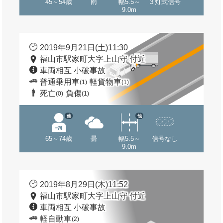
45～54歳
雨
幅5.5～
３灯式信号
9.0m
2019年9月21日(土)11:30
福山市駅家町大字上山守 付近
車両相互 小破事故
普通乗用車
軽貨物車
(1)
(1)
死亡
負傷
(0)
(1)
他
他
65～74歳
曇
幅5.5～
信号なし
9.0m
2019年8月29日(木)11:52
福山市駅家町大字上山守 付近
車両相互 小破事故
軽自動車
(2)