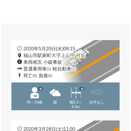
2020年5月20日(水)09:15
福山市駅家町大字上山守 付近
車両相互 小破事故
普通乗用車
軽自動車
(1)
(1)
死亡
負傷
(0)
(2)
他
他
45～54歳
曇
幅5.5～
信号なし
9.0m
2020年3月28日(土)11:00