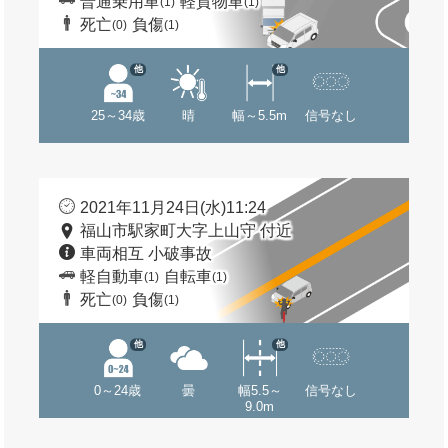
普通乗用車
軽貨物車
(1)
(1)
死亡
負傷
(0)
(1)
他
他
25～34歳
晴
幅～5.5m
信号なし
2021年11月24日(水)11:24
福山市駅家町大字上山守 付近
車両相互 小破事故
軽自動車
自転車
(1)
(1)
死亡
負傷
(0)
(1)
他
他
0～24歳
曇
幅5.5～
信号なし
9.0m