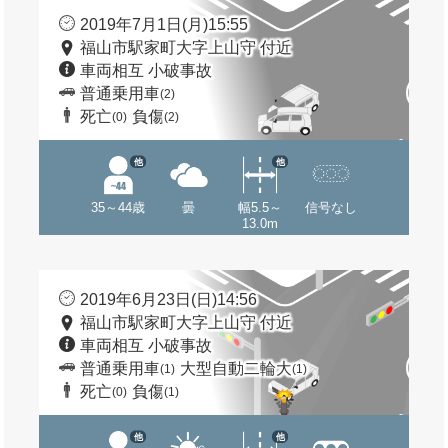
2019年7月1日(月)15:55
福山市駅家町大字上山守 付近
車両相互 小破事故
普通乗用車
(2)
死亡
負傷
(0)
(2)
他
他
35～44歳
曇
幅5.5～
信号なし
13.0m
2019年6月23日(日)14:56
福山市駅家町大字上山守 付近
車両相互 小破事故
普通乗用車
大型自動二輪大
(1)
(1)
死亡
負傷
(0)
(1)
他
他