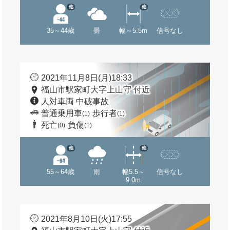
他
他
35～44歳
曇
幅～5.5m
信号なし
2021年11月8日(月)18:33
福山市駅家町大字上山守 付近
人対車両 中破事故
普通乗用車
歩行者
(1)
(1)
死亡
負傷
(0)
(1)
他
他
55～64歳
雨
幅5.5～
信号なし
9.0m
2021年8月10日(火)17:55