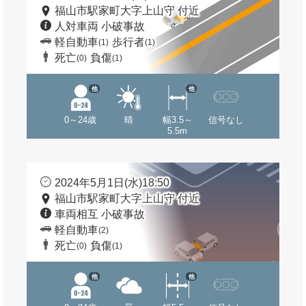
福山市駅家町大字上山守 付近
人対車両 小破事故
軽自動車
歩行者
(1)
(1)
死亡
負傷
(0)
(1)
他
他
0～24歳
晴
幅3.5～
信号なし
5.5m
2024年5月1日(水)18:50
福山市駅家町大字上山守 付近
車両相互 小破事故
軽自動車
(2)
死亡
負傷
(0)
(1)
他
他