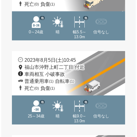
死亡
負傷
(0)
(1)
他
他
0～24歳
晴
幅5.5～
信号なし
13.0m
2023年8月5日(土)10:45
福山市沖野上町二丁目 付近
車両相互 小破事故
普通乗用車
自転車
(1)
(1)
死亡
負傷
(0)
(1)
他
他
25～34歳
晴
幅9.0～
信号なし
13.0m