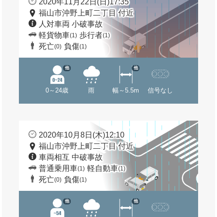
2020年11月22日(日)17:35
福山市沖野上町二丁目 付近
人対車両 小破事故
軽貨物車
歩行者
(1)
(1)
死亡
負傷
(0)
(1)
他
他
0～24歳
雨
幅～5.5m
信号なし
2020年10月8日(木)12:10
福山市沖野上町二丁目 付近
車両相互 中破事故
普通乗用車
軽自動車
(1)
(1)
死亡
負傷
(0)
(1)
他
他