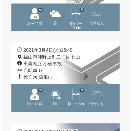
他
他
35～44歳
曇
幅9.0～
信号なし
13.0m
2021年3月4日(木)15:40
福山市沖野上町二丁目 付近
車両相互 小破事故
自転車
(1)
死亡
負傷
(0)
(1)
他
他
65～74歳
晴
幅～5.5m
信号なし