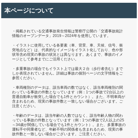
本ページについて
・掲載されている交通事故発生情報は警察庁公開の「交通事故統計
情報のオープンデータ」2019～2024年を使用しています。
・イラストに使用している各要素（車、背景、車、天候、信号、衝
突地点など）は、代表的なイメージをイラスト化しており、色や形
状等含め現実の事故の状況とは異なります。あくまで、事故のイメ
ージとして参考までにご活用ください。
・多重事故の場合でもイラスト上では最大２台（歩行者含む）まで
しか表現されていません。詳細は事故の個別ページの文字情報をご
参照ください。
・車両種別のデータは、該当車両の数ではなく、該当車両種別の関
わっている事故の件数となっています（例：1つの事故で2台以上の
普通自動車が衝突した場合でも1件とカウント）。また、不明車両が
含まれるため、現実の事故件数と一致しない場合がございます。ご
注意ください。
・年齢のデータは、該当年齢の人数ではなく、該当年齢人物の関わ
っている事故の件数となっています（例：1つの事故で2人以上の25
～34歳が関係している場合でも1件とカウント）。また、多重事故の
運転手や同乗者など、年齢不明の関係者も含まれるため、現実の事
故件数と一致しない場合がございます。ご注意ください。