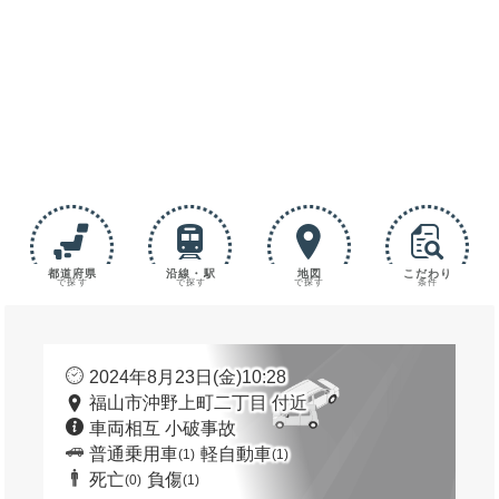
都道府県
沿線・駅
地図
こだわり
で探す
で探す
で探す
条件
2024年8月23日(金)10:28
福山市沖野上町二丁目 付近
車両相互 小破事故
普通乗用車
軽自動車
(1)
(1)
死亡
負傷
(0)
(1)