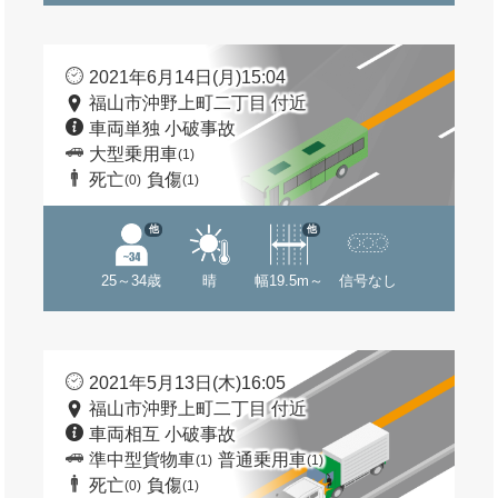
2021年6月14日(月)15:04
福山市沖野上町二丁目 付近
車両単独 小破事故
大型乗用車
(1)
死亡
負傷
(0)
(1)
他
他
25～34歳
晴
幅19.5m～
信号なし
2021年5月13日(木)16:05
福山市沖野上町二丁目 付近
車両相互 小破事故
準中型貨物車
普通乗用車
(1)
(1)
死亡
負傷
(0)
(1)