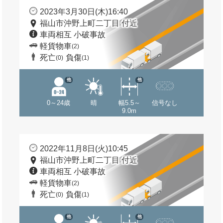
2023年3月30日(木)16:40
福山市沖野上町二丁目 付近
車両相互 小破事故
軽貨物車
(2)
死亡
負傷
(0)
(1)
他
他
0～24歳
晴
幅5.5～
信号なし
9.0m
2022年11月8日(火)10:45
福山市沖野上町二丁目 付近
車両相互 小破事故
軽貨物車
(2)
死亡
負傷
(0)
(1)
他
他