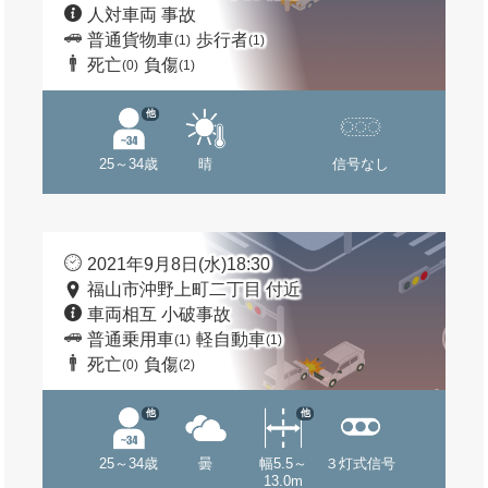
人対車両 事故
普通貨物車
歩行者
(1)
(1)
死亡
負傷
(0)
(1)
他
25～34歳
晴
信号なし
2021年9月8日(水)18:30
福山市沖野上町二丁目 付近
車両相互 小破事故
普通乗用車
軽自動車
(1)
(1)
死亡
負傷
(0)
(2)
他
他
25～34歳
曇
幅5.5～
３灯式信号
13.0m