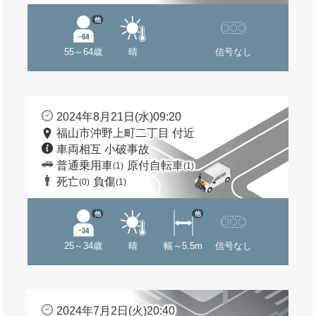
他
55～64歳
晴
信号なし
2024年8月21日(水)09:20
福山市沖野上町二丁目 付近
車両相互 小破事故
普通乗用車
原付自転車
(1)
(1)
死亡
負傷
(0)
(1)
他
他
25～34歳
晴
幅～5.5m
信号なし
2024年7月2日(火)20:40