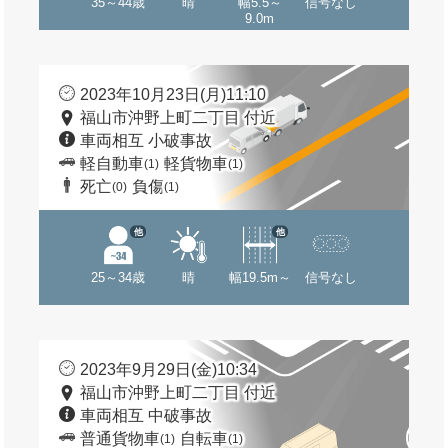
35～44歳
晴
幅5.5～
信号なし
9.0m
2023年10月23日(月)11:10
福山市沖野上町二丁目 付近
車両相互 小破事故
軽自動車
軽貨物車
(1)
(1)
死亡
負傷
(0)
(1)
他
他
25～34歳
晴
幅19.5m～
信号なし
2023年9月29日(金)10:34
福山市沖野上町二丁目 付近
車両相互 中破事故
普通貨物車
自転車
(1)
(1)