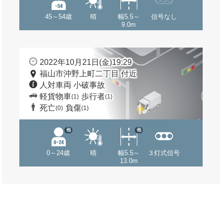
45～54歳
晴
幅5.5～
信号なし
9.0m
2022年10月21日(金)19:29
福山市沖野上町二丁目 付近
人対車両 小破事故
軽貨物車
歩行者
(1)
(1)
死亡
負傷
(0)
(1)
他
他
0～24歳
晴
幅5.5～
３灯式信号
13.0m