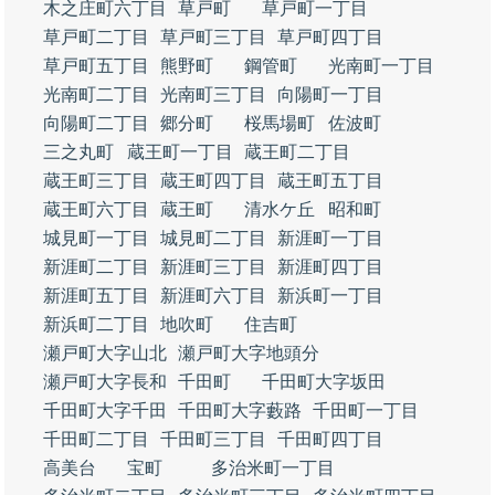
木之庄町六丁目
草戸町
草戸町一丁目
草戸町二丁目
草戸町三丁目
草戸町四丁目
草戸町五丁目
熊野町
鋼管町
光南町一丁目
光南町二丁目
光南町三丁目
向陽町一丁目
向陽町二丁目
郷分町
桜馬場町
佐波町
三之丸町
蔵王町一丁目
蔵王町二丁目
蔵王町三丁目
蔵王町四丁目
蔵王町五丁目
蔵王町六丁目
蔵王町
清水ケ丘
昭和町
城見町一丁目
城見町二丁目
新涯町一丁目
新涯町二丁目
新涯町三丁目
新涯町四丁目
新涯町五丁目
新涯町六丁目
新浜町一丁目
新浜町二丁目
地吹町
住吉町
瀬戸町大字山北
瀬戸町大字地頭分
瀬戸町大字長和
千田町
千田町大字坂田
千田町大字千田
千田町大字藪路
千田町一丁目
千田町二丁目
千田町三丁目
千田町四丁目
高美台
宝町
多治米町一丁目