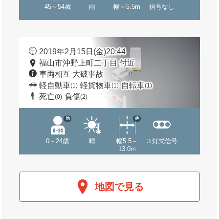
45～54歳
雨
幅～5.5m
信号なし
2019年2月15日(金)20:44
福山市沖野上町二丁目 付近
車両相互 大破事故
軽自動車
軽貨物車
自転車
(1)
(1)
(1)
死亡
負傷
(0)
(2)
他
他
0～24歳
晴
幅5.5～
３灯式信号
13.0m
地図で見る