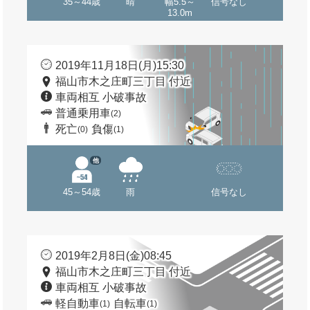
35～44歳
晴
幅5.5～
信号なし
13.0m
2019年11月18日(月)15:30
福山市木之庄町三丁目 付近
車両相互 小破事故
普通乗用車
(2)
死亡
負傷
(0)
(1)
他
45～54歳
雨
信号なし
2019年2月8日(金)08:45
福山市木之庄町三丁目 付近
車両相互 小破事故
軽自動車
自転車
(1)
(1)