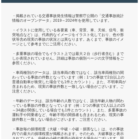
・掲載されている交通事故発生情報は警察庁公開の「交通事故統計
情報のオープンデータ」2019～2024年を使用しています。
・イラストに使用している各要素（車、背景、車、天候、信号、衝
突地点など）は、代表的なイメージをイラスト化しており、色や形
状等含め現実の事故の状況とは異なります。あくまで、事故のイメ
ージとして参考までにご活用ください。
・多重事故の場合でもイラスト上では最大２台（歩行者含む）まで
しか表現されていません。詳細は事故の個別ページの文字情報をご
参照ください。
・車両種別のデータは、該当車両の数ではなく、該当車両種別の関
わっている事故の件数となっています（例：1つの事故で2台以上の
普通自動車が衝突した場合でも1件とカウント）。また、不明車両が
含まれるため、現実の事故件数と一致しない場合がございます。ご
注意ください。
・年齢のデータは、該当年齢の人数ではなく、該当年齢人物の関わ
っている事故の件数となっています（例：1つの事故で2人以上の25
～34歳が関係している場合でも1件とカウント）。また、多重事故の
運転手や同乗者など、年齢不明の関係者も含まれるため、現実の事
故件数と一致しない場合がございます。ご注意ください。
・事故毎の損壊程度（大破・中破・小破・損害なし）は、その事故
内での最大の損壊程度が掲載されます。そのため、大破事故と表示
されていても、中破や小破の車両が存在する場合がございます。同