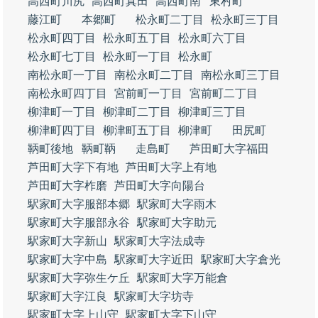
高西町川尻
高西町真田
高西町南
東村町
藤江町
本郷町
松永町二丁目
松永町三丁目
松永町四丁目
松永町五丁目
松永町六丁目
松永町七丁目
松永町一丁目
松永町
南松永町一丁目
南松永町二丁目
南松永町三丁目
南松永町四丁目
宮前町一丁目
宮前町二丁目
柳津町一丁目
柳津町二丁目
柳津町三丁目
柳津町四丁目
柳津町五丁目
柳津町
田尻町
鞆町後地
鞆町鞆
走島町
芦田町大字福田
芦田町大字下有地
芦田町大字上有地
芦田町大字柞磨
芦田町大字向陽台
駅家町大字服部本郷
駅家町大字雨木
駅家町大字服部永谷
駅家町大字助元
駅家町大字新山
駅家町大字法成寺
駅家町大字中島
駅家町大字近田
駅家町大字倉光
駅家町大字弥生ケ丘
駅家町大字万能倉
駅家町大字江良
駅家町大字坊寺
駅家町大字上山守
駅家町大字下山守