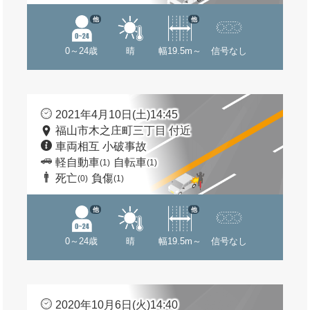
他
他
0～24歳
晴
幅19.5m～
信号なし
2021年4月10日(土)14:45
福山市木之庄町三丁目 付近
車両相互 小破事故
軽自動車
自転車
(1)
(1)
死亡
負傷
(0)
(1)
他
他
0～24歳
晴
幅19.5m～
信号なし
2020年10月6日(火)14:40