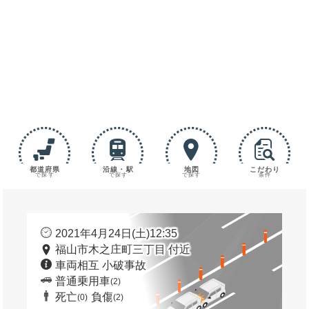
都道府県
沿線・駅
地図
こだわり
で探す
で探す
で探す
条件
2021年4月24日(土)12:35
福山市木之庄町三丁目 付近
車両相互 小破事故
普通乗用車
(2)
死亡
負傷
(0)
(2)