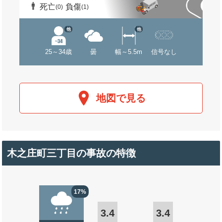
死亡
負傷
(0)
(1)
他
他
25～34歳
曇
幅～5.5m
信号なし
地図で見る
木之庄町三丁目の事故の特徴
17%
3.4
3.4