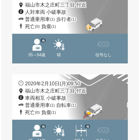
福山市木之庄町三丁目 付近
人対車両 小破事故
普通乗用車
歩行者
(1)
(1)
死亡
負傷
(0)
(1)
他
55～64歳
晴
信号なし
2020年2月10日(月)09:50
福山市木之庄町三丁目 付近
車両相互 小破事故
普通乗用車
自転車
(1)
(1)
死亡
負傷
(0)
(1)
他
他