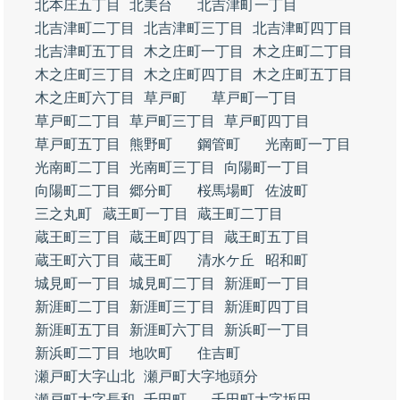
北本庄五丁目
北美台
北吉津町一丁目
北吉津町二丁目
北吉津町三丁目
北吉津町四丁目
北吉津町五丁目
木之庄町一丁目
木之庄町二丁目
木之庄町三丁目
木之庄町四丁目
木之庄町五丁目
木之庄町六丁目
草戸町
草戸町一丁目
草戸町二丁目
草戸町三丁目
草戸町四丁目
草戸町五丁目
熊野町
鋼管町
光南町一丁目
光南町二丁目
光南町三丁目
向陽町一丁目
向陽町二丁目
郷分町
桜馬場町
佐波町
三之丸町
蔵王町一丁目
蔵王町二丁目
蔵王町三丁目
蔵王町四丁目
蔵王町五丁目
蔵王町六丁目
蔵王町
清水ケ丘
昭和町
城見町一丁目
城見町二丁目
新涯町一丁目
新涯町二丁目
新涯町三丁目
新涯町四丁目
新涯町五丁目
新涯町六丁目
新浜町一丁目
新浜町二丁目
地吹町
住吉町
瀬戸町大字山北
瀬戸町大字地頭分
瀬戸町大字長和
千田町
千田町大字坂田