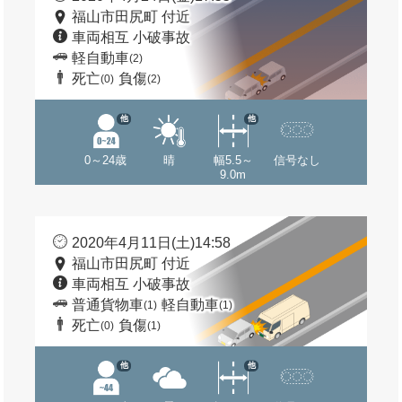
福山市田尻町 付近
車両相互 小破事故
軽自動車
(2)
死亡
負傷
(0)
(2)
他
他
0～24歳
晴
幅5.5～
信号なし
9.0m
2020年4月11日(土)14:58
福山市田尻町 付近
車両相互 小破事故
普通貨物車
軽自動車
(1)
(1)
死亡
負傷
(0)
(1)
他
他