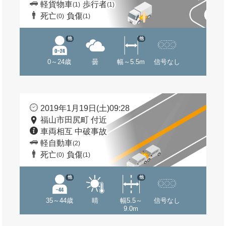
軽貨物車
歩行者
(1)
(1)
死亡
負傷
(0)
(1)
他
他
0～24歳
曇
幅～5.5m
信号なし
2019年1月19日(土)09:28
福山市田尻町 付近
車両相互 中破事故
軽自動車
(2)
死亡
負傷
(0)
(1)
他
他
35～44歳
晴
幅5.5～
信号なし
9.0m