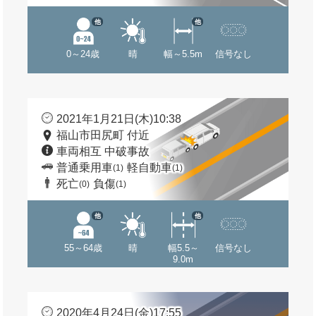
他
他
0～24歳
晴
幅～5.5m
信号なし
2021年1月21日(木)10:38
福山市田尻町 付近
車両相互 中破事故
普通乗用車
軽自動車
(1)
(1)
死亡
負傷
(0)
(1)
他
他
55～64歳
晴
幅5.5～
信号なし
9.0m
2020年4月24日(金)17:55