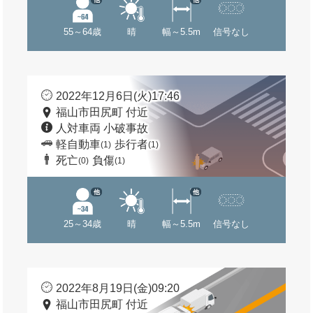
55～64歳
晴
幅～5.5m
信号なし
2022年12月6日(火)17:46
福山市田尻町 付近
人対車両 小破事故
軽自動車
歩行者
(1)
(1)
死亡
負傷
(0)
(1)
他
他
25～34歳
晴
幅～5.5m
信号なし
2022年8月19日(金)09:20
福山市田尻町 付近