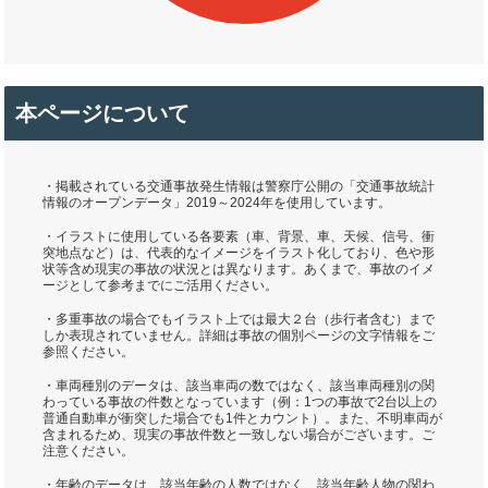
本ページについて
・掲載されている交通事故発生情報は警察庁公開の「交通事故統計
情報のオープンデータ」2019～2024年を使用しています。
・イラストに使用している各要素（車、背景、車、天候、信号、衝
突地点など）は、代表的なイメージをイラスト化しており、色や形
状等含め現実の事故の状況とは異なります。あくまで、事故のイメ
ージとして参考までにご活用ください。
・多重事故の場合でもイラスト上では最大２台（歩行者含む）まで
しか表現されていません。詳細は事故の個別ページの文字情報をご
参照ください。
・車両種別のデータは、該当車両の数ではなく、該当車両種別の関
わっている事故の件数となっています（例：1つの事故で2台以上の
普通自動車が衝突した場合でも1件とカウント）。また、不明車両が
含まれるため、現実の事故件数と一致しない場合がございます。ご
注意ください。
・年齢のデータは、該当年齢の人数ではなく、該当年齢人物の関わ