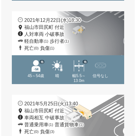
2021年12月22日(水)18:30
福山市田尻町 付近
人対車両 小破事故
軽自動車
歩行者
(1)
(1)
死亡
負傷
(0)
(1)
他
他
45～54歳
晴
幅5.5～
信号なし
13.0m
2021年5月25日(火)13:40
福山市田尻町 付近
車両相互 中破事故
普通乗用車
普通貨物車
(1)
(1)
死亡
負傷
(0)
(3)