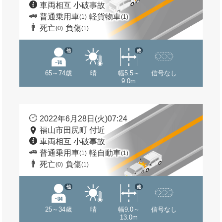
車両相互 小破事故
普通乗用車
軽貨物車
(1)
(1)
死亡
負傷
(0)
(1)
他
他
65～74歳
晴
幅5.5～
信号なし
9.0m
2022年6月28日(火)07:24
福山市田尻町 付近
車両相互 小破事故
普通乗用車
軽自動車
(1)
(1)
死亡
負傷
(0)
(1)
他
他
25～34歳
晴
幅9.0～
信号なし
13.0m