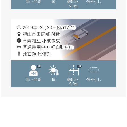
35～44歳
曇
幅5.5～
信号なし
9.0m
2019年12月20日(金)17:45
福山市田尻町 付近
車両相互 小破事故
普通乗用車
軽自動車
(1)
(1)
死亡
負傷
(0)
(3)
他
他
35～44歳
晴
幅5.5～
信号なし
9.0m