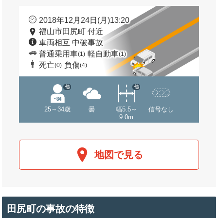
2018年12月24日(月)13:20
福山市田尻町 付近
車両相互 中破事故
普通乗用車
軽自動車
(1)
(1)
死亡
負傷
(0)
(4)
他
他
25～34歳
曇
幅5.5～
信号なし
9.0m
地図で見る
田尻町の事故の特徴