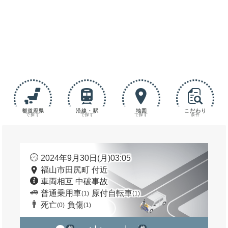
都道府県
沿線・駅
地図
こだわり
で探す
で探す
で探す
条件
2024年9月30日(月)03:05
福山市田尻町 付近
車両相互 中破事故
普通乗用車
原付自転車
(1)
(1)
死亡
負傷
(0)
(1)
他
他