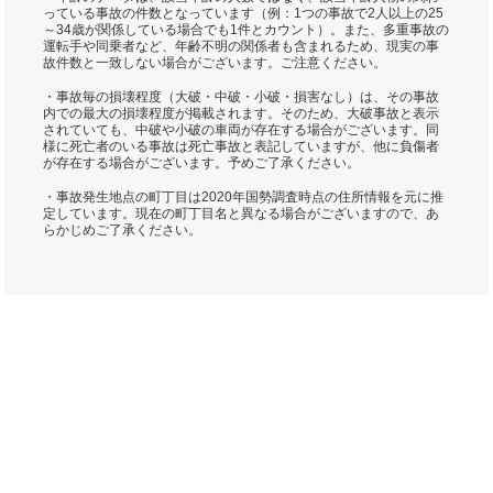
っている事故の件数となっています（例：1つの事故で2人以上の25
～34歳が関係している場合でも1件とカウント）。また、多重事故の
運転手や同乗者など、年齢不明の関係者も含まれるため、現実の事
故件数と一致しない場合がございます。ご注意ください。
・事故毎の損壊程度（大破・中破・小破・損害なし）は、その事故
内での最大の損壊程度が掲載されます。そのため、大破事故と表示
されていても、中破や小破の車両が存在する場合がございます。同
様に死亡者のいる事故は死亡事故と表記していますが、他に負傷者
が存在する場合がございます。予めご了承ください。
・事故発生地点の町丁目は2020年国勢調査時点の住所情報を元に推
定しています。現在の町丁目名と異なる場合がございますので、あ
らかじめご了承ください。