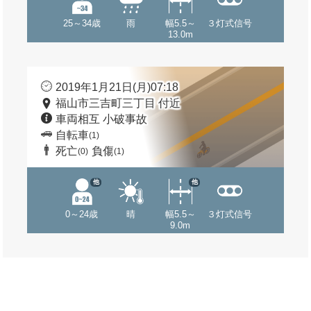
25～34歳
雨
幅5.5～
３灯式信号
13.0m
2019年1月21日(月)07:18
福山市三吉町三丁目 付近
車両相互 小破事故
自転車
(1)
死亡
負傷
(0)
(1)
他
他
0～24歳
晴
幅5.5～
３灯式信号
9.0m