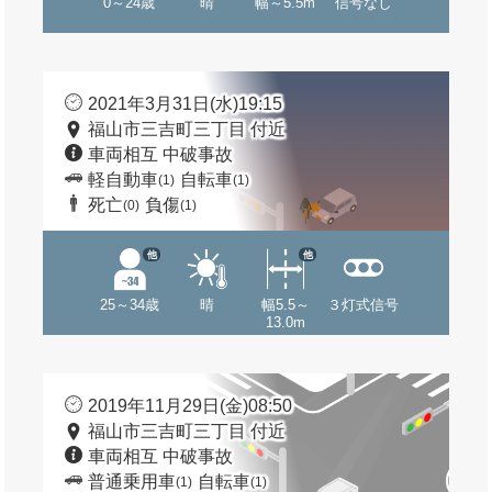
0～24歳
晴
幅～5.5m
信号なし
2021年3月31日(水)19:15
福山市三吉町三丁目 付近
車両相互 中破事故
軽自動車
自転車
(1)
(1)
死亡
負傷
(0)
(1)
他
他
25～34歳
晴
幅5.5～
３灯式信号
13.0m
2019年11月29日(金)08:50
福山市三吉町三丁目 付近
車両相互 中破事故
普通乗用車
自転車
(1)
(1)