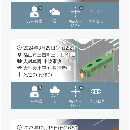
他
他
35～44歳
曇
幅5.5～
信号なし
13.0m
2024年8月29日(木)12:23
福山市三吉町三丁目 付近
人対車両 小破事故
大型乗用車
歩行者
(1)
(1)
死亡
負傷
(0)
(1)
他
他
35～44歳
雨
幅5.5～
３灯式信号
13.0m
2023年10月15日(日)16:50