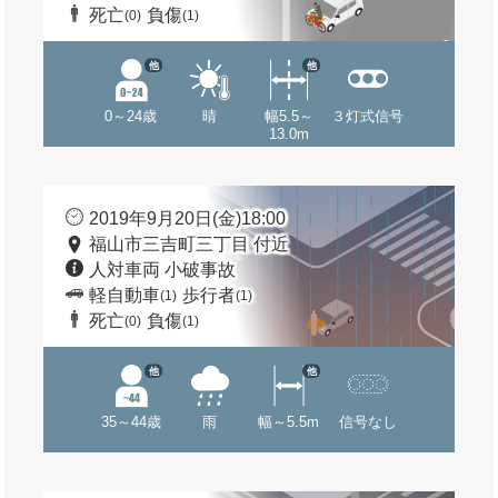
死亡
負傷
(0)
(1)
他
他
0～24歳
晴
幅5.5～
３灯式信号
13.0m
2019年9月20日(金)18:00
福山市三吉町三丁目 付近
人対車両 小破事故
軽自動車
歩行者
(1)
(1)
死亡
負傷
(0)
(1)
他
他
35～44歳
雨
幅～5.5m
信号なし