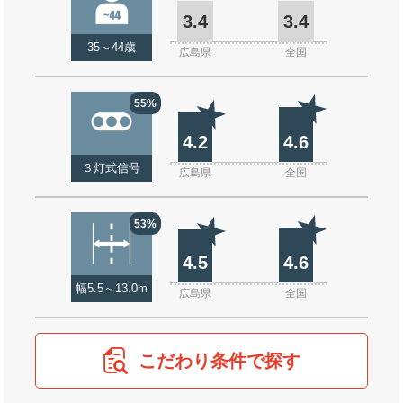
3.4
3.4
35～44歳
広島県
全国
55%
4.2
4.6
３灯式信号
広島県
全国
53%
4.5
4.6
幅5.5～13.0m
広島県
全国
こだわり条件で探す