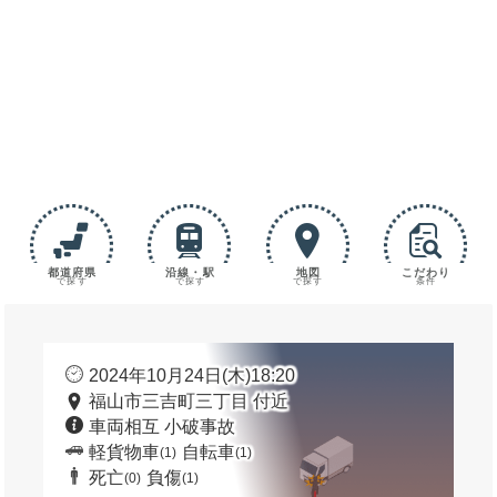
都道府県
沿線・駅
地図
こだわり
で探す
で探す
で探す
条件
2024年10月24日(木)18:20
福山市三吉町三丁目 付近
車両相互 小破事故
軽貨物車
自転車
(1)
(1)
死亡
負傷
(0)
(1)