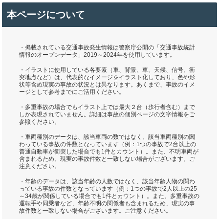
本ページについて
・掲載されている交通事故発生情報は警察庁公開の「交通事故統計
情報のオープンデータ」2019～2024年を使用しています。
・イラストに使用している各要素（車、背景、車、天候、信号、衝
突地点など）は、代表的なイメージをイラスト化しており、色や形
状等含め現実の事故の状況とは異なります。あくまで、事故のイメ
ージとして参考までにご活用ください。
・多重事故の場合でもイラスト上では最大２台（歩行者含む）まで
しか表現されていません。詳細は事故の個別ページの文字情報をご
参照ください。
・車両種別のデータは、該当車両の数ではなく、該当車両種別の関
わっている事故の件数となっています（例：1つの事故で2台以上の
普通自動車が衝突した場合でも1件とカウント）。また、不明車両が
含まれるため、現実の事故件数と一致しない場合がございます。ご
注意ください。
・年齢のデータは、該当年齢の人数ではなく、該当年齢人物の関わ
っている事故の件数となっています（例：1つの事故で2人以上の25
～34歳が関係している場合でも1件とカウント）。また、多重事故の
運転手や同乗者など、年齢不明の関係者も含まれるため、現実の事
故件数と一致しない場合がございます。ご注意ください。