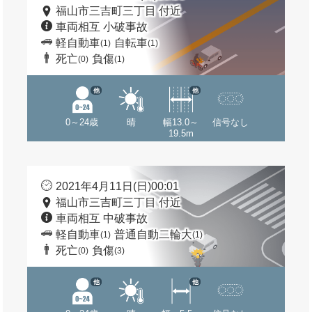
福山市三吉町三丁目 付近
車両相互 小破事故
軽自動車
自転車
(1)
(1)
死亡
負傷
(0)
(1)
他
他
0～24歳
晴
幅13.0～
信号なし
19.5m
2021年4月11日(日)00:01
福山市三吉町三丁目 付近
車両相互 中破事故
軽自動車
普通自動二輪大
(1)
(1)
死亡
負傷
(0)
(3)
他
他