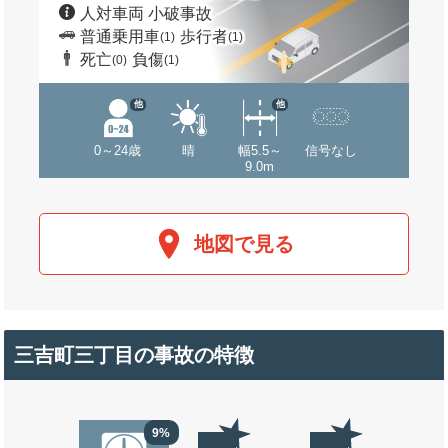
人対車両 小破事故
普通乗用車
歩行者
(1)
(1)
死亡
負傷
(0)
(1)
他
他
0～24歳
晴
幅5.5～
信号なし
9.0m
地図で見る
三吉町三丁目の事故の特徴
9%