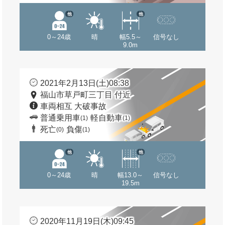
他
他
0～24歳
晴
幅5.5～
信号なし
9.0m
2021年2月13日(土)08:38
福山市草戸町三丁目 付近
車両相互 大破事故
普通乗用車
軽自動車
(1)
(1)
死亡
負傷
(0)
(1)
他
他
0～24歳
晴
幅13.0～
信号なし
19.5m
2020年11月19日(木)09:45