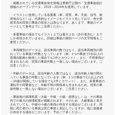
・掲載されている交通事故発生情報は警察庁公開の「交通事故統計
情報のオープンデータ」2019～2024年を使用しています。
・イラストに使用している各要素（車、背景、車、天候、信号、衝
突地点など）は、代表的なイメージをイラスト化しており、色や形
状等含め現実の事故の状況とは異なります。あくまで、事故のイメ
ージとして参考までにご活用ください。
・多重事故の場合でもイラスト上では最大２台（歩行者含む）まで
しか表現されていません。詳細は事故の個別ページの文字情報をご
参照ください。
・車両種別のデータは、該当車両の数ではなく、該当車両種別の関
わっている事故の件数となっています（例：1つの事故で2台以上の
普通自動車が衝突した場合でも1件とカウント）。また、不明車両が
含まれるため、現実の事故件数と一致しない場合がございます。ご
注意ください。
・年齢のデータは、該当年齢の人数ではなく、該当年齢人物の関わ
っている事故の件数となっています（例：1つの事故で2人以上の25
～34歳が関係している場合でも1件とカウント）。また、多重事故の
運転手や同乗者など、年齢不明の関係者も含まれるため、現実の事
故件数と一致しない場合がございます。ご注意ください。
・事故毎の損壊程度（大破・中破・小破・損害なし）は、その事故
内での最大の損壊程度が掲載されます。そのため、大破事故と表示
されていても、中破や小破の車両が存在する場合がございます。同
様に死亡者のいる事故は死亡事故と表記していますが、他に負傷者
が存在する場合がございます。予めご了承ください。