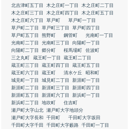
北吉津町五丁目
木之庄町一丁目
木之庄町二丁目
木之庄町三丁目
木之庄町四丁目
木之庄町五丁目
木之庄町六丁目
草戸町
草戸町一丁目
草戸町二丁目
草戸町三丁目
草戸町四丁目
草戸町五丁目
熊野町
鋼管町
光南町一丁目
光南町二丁目
光南町三丁目
向陽町一丁目
向陽町二丁目
郷分町
桜馬場町
佐波町
三之丸町
蔵王町一丁目
蔵王町二丁目
蔵王町三丁目
蔵王町四丁目
蔵王町五丁目
蔵王町六丁目
蔵王町
清水ケ丘
昭和町
城見町一丁目
城見町二丁目
新涯町一丁目
新涯町二丁目
新涯町三丁目
新涯町四丁目
新涯町五丁目
新涯町六丁目
新浜町一丁目
新浜町二丁目
地吹町
住吉町
瀬戸町大字山北
瀬戸町大字地頭分
瀬戸町大字長和
千田町
千田町大字坂田
千田町大字千田
千田町大字藪路
千田町一丁目