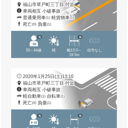
福山市草戸町三丁目 付近
車両相互 小破事故
普通乗用車
軽貨物車
(1)
(1)
死亡
負傷
(0)
(1)
他
他
55～64歳
晴
幅13.0～
信号なし
19.5m
2020年1月25日(土)13:10
福山市草戸町三丁目 付近
車両相互 小破事故
軽自動車
自転車
(1)
(1)
死亡
負傷
(0)
(1)
他
他