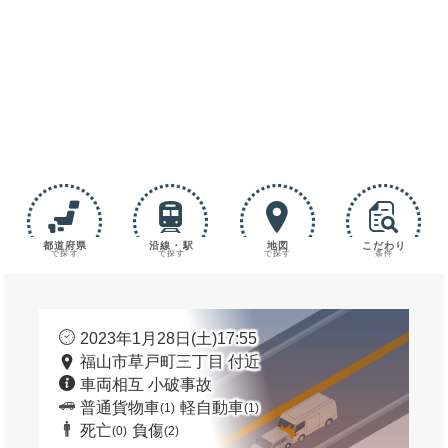
都道府県
沿線・駅
地図
こだわり
で探す
で探す
で探す
条件
2023年1月28日(土)17:55
福山市草戸町三丁目 付近
車両相互 小破事故
普通貨物車
軽自動車
(1)
(1)
死亡
負傷
(0)
(2)