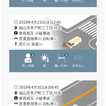
0～24歳
晴
幅～5.5m
信号なし
2019年4月23日(火)12:40
福山市草戸町三丁目 付近
車両相互 小破事故
普通貨物車
自転車
(1)
(1)
死亡
負傷
(0)
(1)
他
他
35～44歳
晴
幅～5.5m
信号なし
2019年4月3日(水)09:45
福山市草戸町三丁目 付近
車両相互 小破事故
普通乗用車
自転車
(1)
(1)