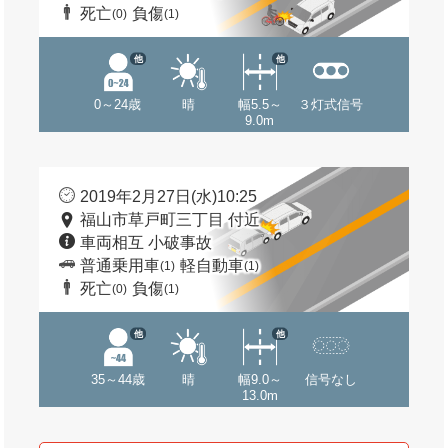
死亡
負傷
(0)
(1)
他
他
0～24歳
晴
幅5.5～
３灯式信号
9.0m
2019年2月27日(水)10:25
福山市草戸町三丁目 付近
車両相互 小破事故
普通乗用車
軽自動車
(1)
(1)
死亡
負傷
(0)
(1)
他
他
35～44歳
晴
幅9.0～
信号なし
13.0m