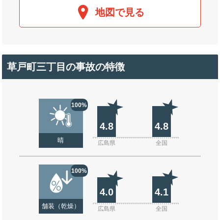
地図で見る
草戸町三丁目の事故の特徴
100%
4.8
4.8
晴
広島県
全国
100%
4.0
4.1
舗装（乾燥）
広島県
全国