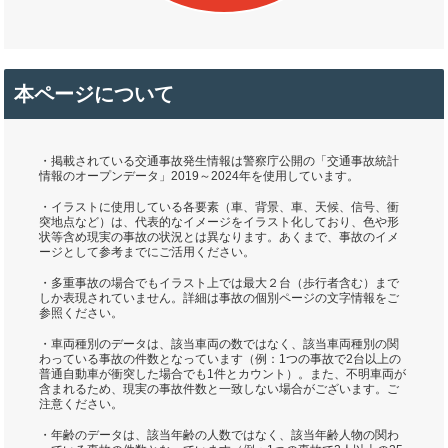
本ページについて
・掲載されている交通事故発生情報は警察庁公開の「交通事故統計
情報のオープンデータ」2019～2024年を使用しています。
・イラストに使用している各要素（車、背景、車、天候、信号、衝
突地点など）は、代表的なイメージをイラスト化しており、色や形
状等含め現実の事故の状況とは異なります。あくまで、事故のイメ
ージとして参考までにご活用ください。
・多重事故の場合でもイラスト上では最大２台（歩行者含む）まで
しか表現されていません。詳細は事故の個別ページの文字情報をご
参照ください。
・車両種別のデータは、該当車両の数ではなく、該当車両種別の関
わっている事故の件数となっています（例：1つの事故で2台以上の
普通自動車が衝突した場合でも1件とカウント）。また、不明車両が
含まれるため、現実の事故件数と一致しない場合がございます。ご
注意ください。
・年齢のデータは、該当年齢の人数ではなく、該当年齢人物の関わ