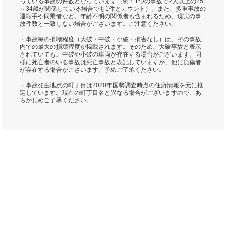
っている事故の件数となっています（例：1つの事故で2人以上の25
～34歳が関係している場合でも1件とカウント）。また、多重事故の
運転手や同乗者など、年齢不明の関係者も含まれるため、現実の事
故件数と一致しない場合がございます。ご注意ください。
・事故毎の損壊程度（大破・中破・小破・損害なし）は、その事故
内での最大の損壊程度が掲載されます。そのため、大破事故と表示
されていても、中破や小破の車両が存在する場合がございます。同
様に死亡者のいる事故は死亡事故と表記していますが、他に負傷者
が存在する場合がございます。予めご了承ください。
・事故発生地点の町丁目は2020年国勢調査時点の住所情報を元に推
定しています。現在の町丁目名と異なる場合がございますので、あ
らかじめご了承ください。