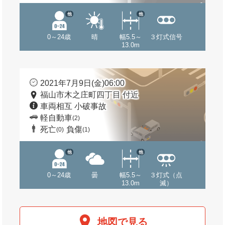
他
他
0～24歳
晴
幅5.5～
３灯式信号
13.0m
2021年7月9日(金)06:00
福山市木之庄町四丁目 付近
車両相互 小破事故
軽自動車
(2)
死亡
負傷
(0)
(1)
他
他
0～24歳
曇
幅5.5～
３灯式（点
13.0m
滅）
地図で見る