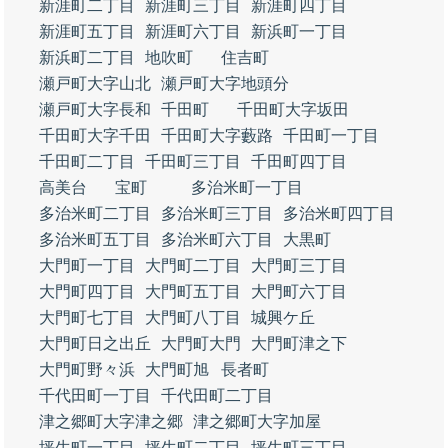
新涯町二丁目
新涯町三丁目
新涯町四丁目
新涯町五丁目
新涯町六丁目
新浜町一丁目
新浜町二丁目
地吹町
住吉町
瀬戸町大字山北
瀬戸町大字地頭分
瀬戸町大字長和
千田町
千田町大字坂田
千田町大字千田
千田町大字藪路
千田町一丁目
千田町二丁目
千田町三丁目
千田町四丁目
高美台
宝町
多治米町一丁目
多治米町二丁目
多治米町三丁目
多治米町四丁目
多治米町五丁目
多治米町六丁目
大黒町
大門町一丁目
大門町二丁目
大門町三丁目
大門町四丁目
大門町五丁目
大門町六丁目
大門町七丁目
大門町八丁目
城興ケ丘
大門町日之出丘
大門町大門
大門町津之下
大門町野々浜
大門町旭
長者町
千代田町一丁目
千代田町二丁目
津之郷町大字津之郷
津之郷町大字加屋
坪生町一丁目
坪生町二丁目
坪生町三丁目