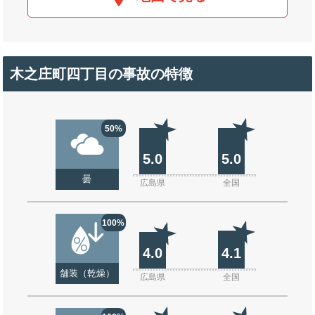
木之庄町四丁目の事故の特徴
50%
5.0
5.0
曇
広島県
全国
100%
4.0
4.1
舗装（乾燥）
広島県
全国