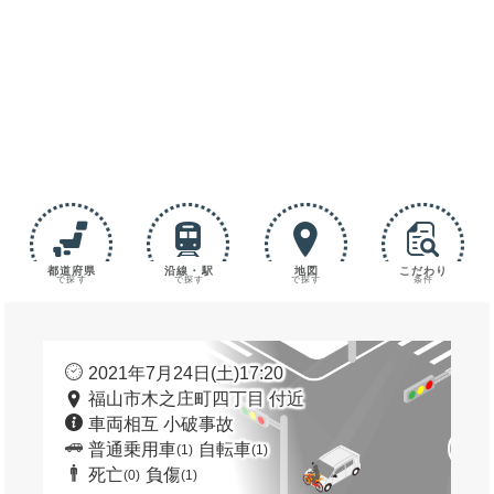
都道府県
沿線・駅
地図
こだわり
で探す
で探す
で探す
条件
2021年7月24日(土)17:20
福山市木之庄町四丁目 付近
車両相互 小破事故
普通乗用車
自転車
(1)
(1)
死亡
負傷
(0)
(1)