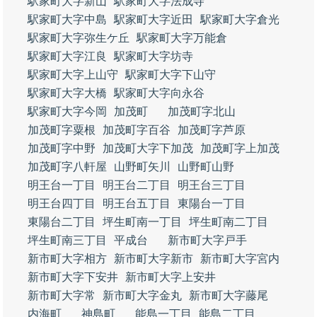
駅家町大字新山
駅家町大字法成寺
駅家町大字中島
駅家町大字近田
駅家町大字倉光
駅家町大字弥生ケ丘
駅家町大字万能倉
駅家町大字江良
駅家町大字坊寺
駅家町大字上山守
駅家町大字下山守
駅家町大字大橋
駅家町大字向永谷
駅家町大字今岡
加茂町
加茂町字北山
加茂町字粟根
加茂町字百谷
加茂町字芦原
加茂町字中野
加茂町大字下加茂
加茂町字上加茂
加茂町字八軒屋
山野町矢川
山野町山野
明王台一丁目
明王台二丁目
明王台三丁目
明王台四丁目
明王台五丁目
東陽台一丁目
東陽台二丁目
坪生町南一丁目
坪生町南二丁目
坪生町南三丁目
平成台
新市町大字戸手
新市町大字相方
新市町大字新市
新市町大字宮内
新市町大字下安井
新市町大字上安井
新市町大字常
新市町大字金丸
新市町大字藤尾
内海町
神島町
能島一丁目
能島二丁目