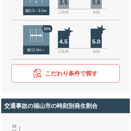
3.5
3.6
幅5.5～9.0m
広島県
全国
33%
4.5
5.0
幅13.0m～
広島県
全国
こだわり条件で探す
交通事故の福山市の時刻別発生割合