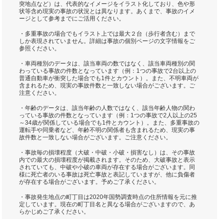
突地点など）は、代表的なイメージをイラスト化しており、色や形
状等含め現実の事故の状況とは異なります。あくまで、事故のイメ
ージとして参考までにご活用ください。
・多重事故の場合でもイラスト上では最大２台（歩行者含む）まで
しか表現されていません。詳細は事故の個別ページの文字情報をご
参照ください。
・車両種別のデータは、該当車両の数ではなく、該当車両種別の関
わっている事故の件数となっています（例：1つの事故で2台以上の
普通自動車が衝突した場合でも1件とカウント）。また、不明車両が
含まれるため、現実の事故件数と一致しない場合がございます。ご
注意ください。
・年齢のデータは、該当年齢の人数ではなく、該当年齢人物の関わ
っている事故の件数となっています（例：1つの事故で2人以上の25
～34歳が関係している場合でも1件とカウント）。また、多重事故の
運転手や同乗者など、年齢不明の関係者も含まれるため、現実の事
故件数と一致しない場合がございます。ご注意ください。
・事故毎の損壊程度（大破・中破・小破・損害なし）は、その事故
内での最大の損壊程度が掲載されます。そのため、大破事故と表示
されていても、中破や小破の車両が存在する場合がございます。同
様に死亡者のいる事故は死亡事故と表記していますが、他に負傷者
が存在する場合がございます。予めご了承ください。
・事故発生地点の町丁目は2020年国勢調査時点の住所情報を元に推
定しています。現在の町丁目名と異なる場合がございますので、あ
らかじめご了承ください。