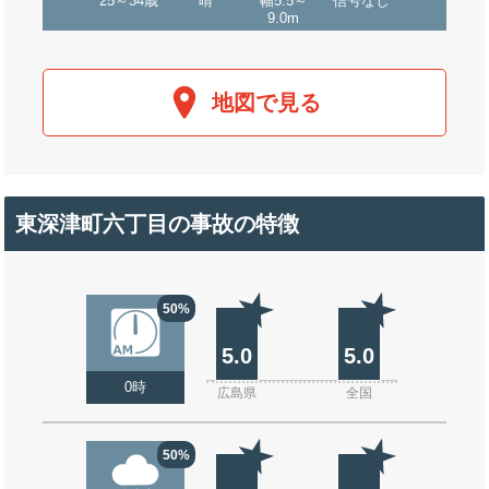
25～34歳
晴
幅5.5～
信号なし
9.0m
地図で見る
東深津町六丁目の事故の特徴
50%
5.0
5.0
0時
広島県
全国
50%