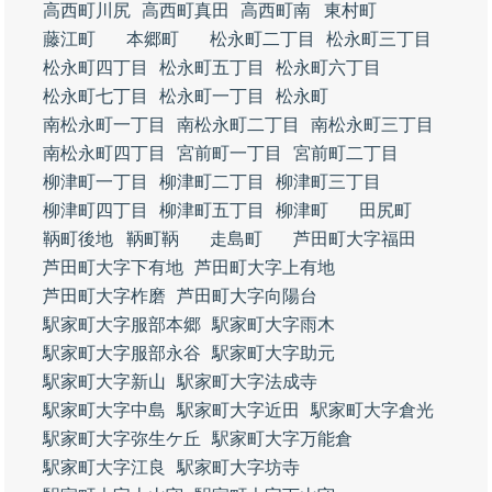
高西町川尻
高西町真田
高西町南
東村町
藤江町
本郷町
松永町二丁目
松永町三丁目
松永町四丁目
松永町五丁目
松永町六丁目
松永町七丁目
松永町一丁目
松永町
南松永町一丁目
南松永町二丁目
南松永町三丁目
南松永町四丁目
宮前町一丁目
宮前町二丁目
柳津町一丁目
柳津町二丁目
柳津町三丁目
柳津町四丁目
柳津町五丁目
柳津町
田尻町
鞆町後地
鞆町鞆
走島町
芦田町大字福田
芦田町大字下有地
芦田町大字上有地
芦田町大字柞磨
芦田町大字向陽台
駅家町大字服部本郷
駅家町大字雨木
駅家町大字服部永谷
駅家町大字助元
駅家町大字新山
駅家町大字法成寺
駅家町大字中島
駅家町大字近田
駅家町大字倉光
駅家町大字弥生ケ丘
駅家町大字万能倉
駅家町大字江良
駅家町大字坊寺