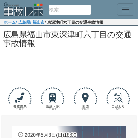
ホーム
/ 広島県
/ 福山市
/ 東深津町六丁目の交通事故情報
広島県福山市東深津町六丁目の交通
事故情報
都道府県
沿線・駅
地図
こだわり
で探す
で探す
で探す
条件
2020年5月3日(日)18:00