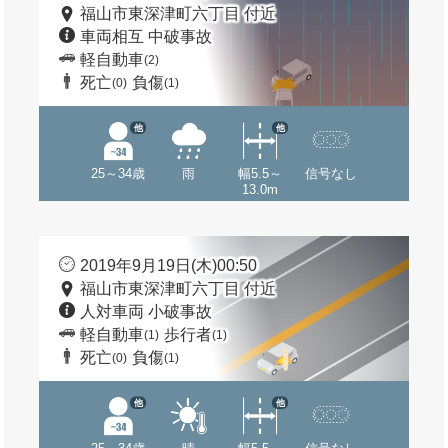
福山市東深津町六丁目 付近
車両相互 中破事故
軽自動車
(2)
死亡
負傷
(0)
(1)
他
他
25～34歳
雨
幅5.5～
信号なし
13.0m
2019年9月19日(木)00:50
福山市東深津町六丁目 付近
人対車両 小破事故
軽自動車
歩行者
(1)
(1)
死亡
負傷
(0)
(1)
他
他