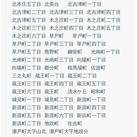
北本庄五丁目
北美台
北吉津町一丁目
北吉津町二丁目
北吉津町三丁目
北吉津町四丁目
北吉津町五丁目
木之庄町一丁目
木之庄町二丁目
木之庄町三丁目
木之庄町四丁目
木之庄町五丁目
木之庄町六丁目
草戸町
草戸町一丁目
草戸町二丁目
草戸町三丁目
草戸町四丁目
草戸町五丁目
熊野町
鋼管町
光南町一丁目
光南町二丁目
光南町三丁目
向陽町一丁目
向陽町二丁目
郷分町
桜馬場町
佐波町
三之丸町
蔵王町一丁目
蔵王町二丁目
蔵王町三丁目
蔵王町四丁目
蔵王町五丁目
蔵王町六丁目
蔵王町
清水ケ丘
昭和町
城見町一丁目
城見町二丁目
新涯町一丁目
新涯町二丁目
新涯町三丁目
新涯町四丁目
新涯町五丁目
新涯町六丁目
新浜町一丁目
新浜町二丁目
地吹町
住吉町
瀬戸町大字山北
瀬戸町大字地頭分