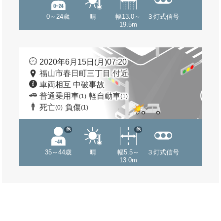
0～24歳
晴
幅13.0～
３灯式信号
19.5m
2020年6月15日(月)07:20
福山市春日町三丁目 付近
車両相互 中破事故
普通乗用車
軽自動車
(1)
(1)
死亡
負傷
(0)
(1)
他
他
35～44歳
晴
幅5.5～
３灯式信号
13.0m