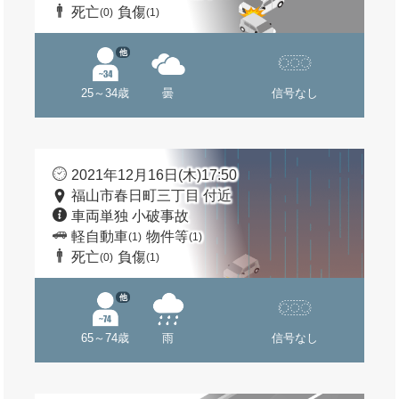
死亡
負傷
(0)
(1)
他
25～34歳
曇
信号なし
2021年12月16日(木)17:50
福山市春日町三丁目 付近
車両単独 小破事故
軽自動車
物件等
(1)
(1)
死亡
負傷
(0)
(1)
他
65～74歳
雨
信号なし