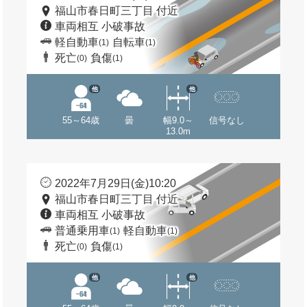
福山市春日町三丁目 付近
車両相互 小破事故
軽自動車
自転車
(1)
(1)
死亡
負傷
(0)
(1)
他
他
55～64歳
曇
幅9.0～
信号なし
13.0m
2022年7月29日(金)10:20
福山市春日町三丁目 付近
車両相互 小破事故
普通乗用車
軽自動車
(1)
(1)
死亡
負傷
(0)
(1)
他
他