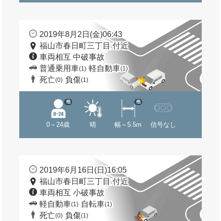
2019年8月2日(金)06:43
福山市春日町三丁目 付近
車両相互 中破事故
普通乗用車
軽自動車
(1)
(1)
死亡
負傷
(0)
(1)
他
他
0～24歳
晴
幅～5.5m
信号なし
2019年6月16日(日)16:05
福山市春日町三丁目 付近
車両相互 小破事故
軽自動車
自転車
(1)
(1)
死亡
負傷
(0)
(1)