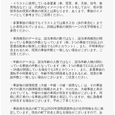
・イラストに使用している各要素（車、背景、車、天候、信号、衝
突地点など）は、代表的なイメージをイラスト化しており、色や形
状等含め現実の事故の状況とは異なります。あくまで、事故のイメ
ージとして参考までにご活用ください。
・多重事故の場合でもイラスト上では最大２台（歩行者含む）まで
しか表現されていません。詳細は事故の個別ページの文字情報をご
参照ください。
・車両種別のデータは、該当車両の数ではなく、該当車両種別の関
わっている事故の件数となっています（例：1つの事故で2台以上の
普通自動車が衝突した場合でも1件とカウント）。また、不明車両が
含まれるため、現実の事故件数と一致しない場合がございます。ご
注意ください。
・年齢のデータは、該当年齢の人数ではなく、該当年齢人物の関わ
っている事故の件数となっています（例：1つの事故で2人以上の25
～34歳が関係している場合でも1件とカウント）。また、多重事故の
運転手や同乗者など、年齢不明の関係者も含まれるため、現実の事
故件数と一致しない場合がございます。ご注意ください。
・事故毎の損壊程度（大破・中破・小破・損害なし）は、その事故
内での最大の損壊程度が掲載されます。そのため、大破事故と表示
されていても、中破や小破の車両が存在する場合がございます。同
様に死亡者のいる事故は死亡事故と表記していますが、他に負傷者
が存在する場合がございます。予めご了承ください。
・事故発生地点の町丁目は2020年国勢調査時点の住所情報を元に推
定しています。現在の町丁目名と異なる場合がございますので、あ