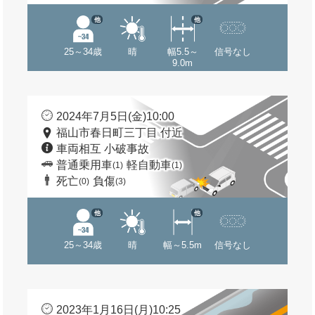
他
他
25～34歳
晴
幅5.5～
信号なし
9.0m
2024年7月5日(金)10:00
福山市春日町三丁目 付近
車両相互 小破事故
普通乗用車
軽自動車
(1)
(1)
死亡
負傷
(0)
(3)
他
他
25～34歳
晴
幅～5.5m
信号なし
2023年1月16日(月)10:25