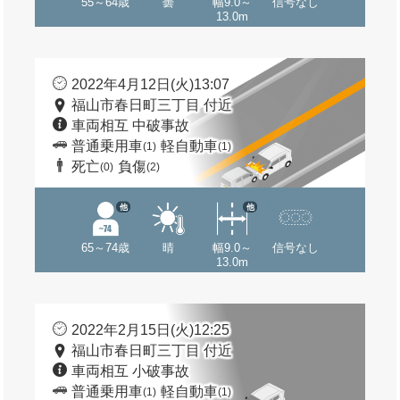
55～64歳
曇
幅9.0～
信号なし
13.0m
2022年4月12日(火)13:07
福山市春日町三丁目 付近
車両相互 中破事故
普通乗用車
軽自動車
(1)
(1)
死亡
負傷
(0)
(2)
他
他
65～74歳
晴
幅9.0～
信号なし
13.0m
2022年2月15日(火)12:25
福山市春日町三丁目 付近
車両相互 小破事故
普通乗用車
軽自動車
(1)
(1)