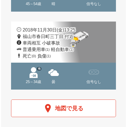
45～54歳
晴
信号なし
2018年11月30日(金)13:25
福山市春日町三丁目 付近
車両相互 小破事故
普通乗用車
軽自動車
(1)
(1)
死亡
負傷
(0)
(1)
他
25～34歳
曇
信号なし
地図で見る