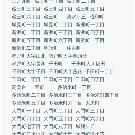
三之丸町
蔵王町一丁目
蔵王町二丁目
蔵王町三丁目
蔵王町四丁目
蔵王町五丁目
蔵王町六丁目
蔵王町
清水ケ丘
昭和町
城見町一丁目
城見町二丁目
新涯町一丁目
新涯町二丁目
新涯町三丁目
新涯町四丁目
新涯町五丁目
新涯町六丁目
新浜町一丁目
新浜町二丁目
地吹町
住吉町
瀬戸町大字山北
瀬戸町大字地頭分
瀬戸町大字長和
千田町
千田町大字坂田
千田町大字千田
千田町大字藪路
千田町一丁目
千田町二丁目
千田町三丁目
千田町四丁目
高美台
宝町
多治米町一丁目
多治米町二丁目
多治米町三丁目
多治米町四丁目
多治米町五丁目
多治米町六丁目
大黒町
大門町一丁目
大門町二丁目
大門町三丁目
大門町四丁目
大門町五丁目
大門町六丁目
大門町七丁目
大門町八丁目
城興ケ丘
大門町日之出丘
大門町大門
大門町津之下