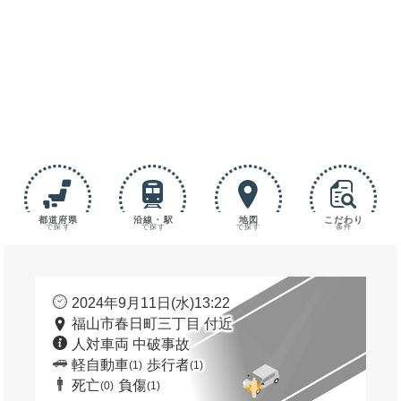
都道府県
沿線・駅
地図
こだわり
で探す
で探す
で探す
条件
2024年9月11日(水)13:22
福山市春日町三丁目 付近
人対車両 中破事故
軽自動車
歩行者
(1)
(1)
死亡
負傷
(0)
(1)