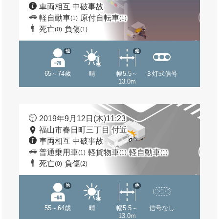
車両相互 中破事故
軽自動車
原付自転車
(1)
(1)
死亡
負傷
(0)
(1)
他
他
65～74歳
晴
幅5.5～
３灯式信号
13.0m
2019年9月12日(木)11:23
福山市春日町三丁目 付近
車両相互 中破事故
普通乗用車
軽貨物車
軽自動車
(1)
(1)
(1)
死亡
負傷
(0)
(2)
他
他
55～64歳
晴
幅5.5～
信号なし
13.0m