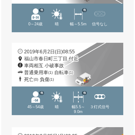
他
他
0～24歳
晴
幅～5.5m
信号なし
2019年6月2日(日)08:55
福山市春日町三丁目 付近
車両相互 小破事故
普通乗用車
自転車
(1)
(1)
死亡
負傷
(0)
(1)
他
他
45～54歳
晴
幅5.5～
３灯式信号
9.0m