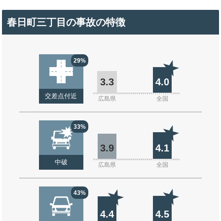
春日町三丁目の事故の特徴
29%
3.3
4.0
交差点付近
広島県
全国
33%
3.9
4.1
中破
広島県
全国
43%
4.4
4.5