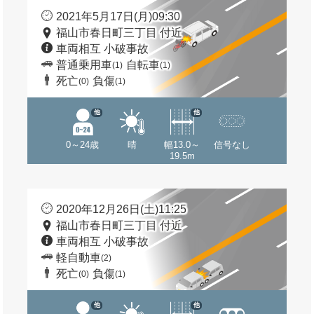
2021年5月17日(月)09:30
福山市春日町三丁目 付近
車両相互 小破事故
普通乗用車
自転車
(1)
(1)
死亡
負傷
(0)
(1)
他
他
0～24歳
晴
幅13.0～
信号なし
19.5m
2020年12月26日(土)11:25
福山市春日町三丁目 付近
車両相互 小破事故
軽自動車
(2)
死亡
負傷
(0)
(1)
他
他